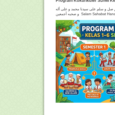
Program Kokurikuler SD/MI Ke
لهم صل و سلم على سيدنا محمد و على أله
و صحبه أجمعين Salam Sahabat H