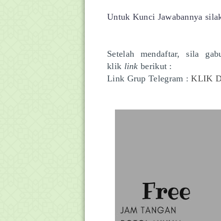
Untuk Kunci Jawabannya silak
Setelah mendaftar, sila ga
klik
l
ink
berikut :
Link Grup Telegram :
KLIK D