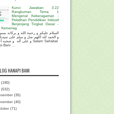
Kunci Jawaban 3.22
Rangkuman Tema 1
Mengenal Keberagaman -
Pelatihan Pendidikan Inklusif
Berjenjang Tingkat Dasar -
r Kemenag
و الحمد لله اللهم صل و سلم على سيدنا
و على أله و صحب Salam Sahabat
 Bani ....
BLOG HANAPI BANI
6
(180)
5
(532)
esember
(35)
ovember
(40)
ktober
(71)