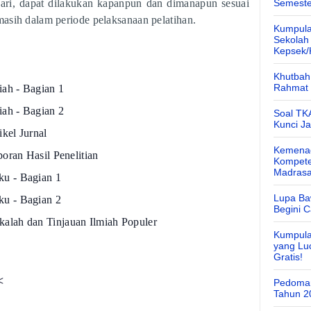
hari, dapat dilakukan kapanpun dan dimanapun sesuai
Semeste
asih dalam periode pelaksanaan pelatihan.
Kumpula
Sekolah
Kepsek
Khutbah 
Rahmat 
iah - Bagian 1
iah - Bagian 2
Soal TK
Kunci J
ikel Jurnal
Kemenag
poran Hasil Penelitian
Kompete
Madras
ku - Bagian 1
Lupa Ba
ku - Bagian 2
Begini 
kalah dan Tinjauan Ilmiah Populer
Kumpula
yang Lu
Gratis!
<
Pedoman
Tahun 2