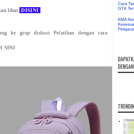
Cara Ta
GTK Ter
an lihat
DISINI
KMA Nom
Kesesuai
Pelajar
bung ke grup diskusi Pelatihan dengan cara
I SINI
DAPATK
DENGAN 
TRENDIN