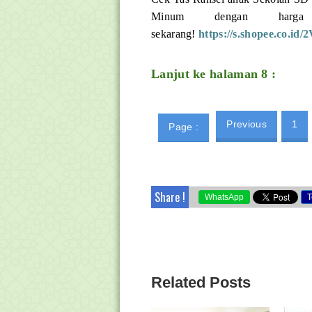
Minum dengan ha
sekarang!
https://s.shopee.co.i
Lanjut ke halaman 8 :
Previous
1
Page :
Share !
WhatsApp
T
Related Posts