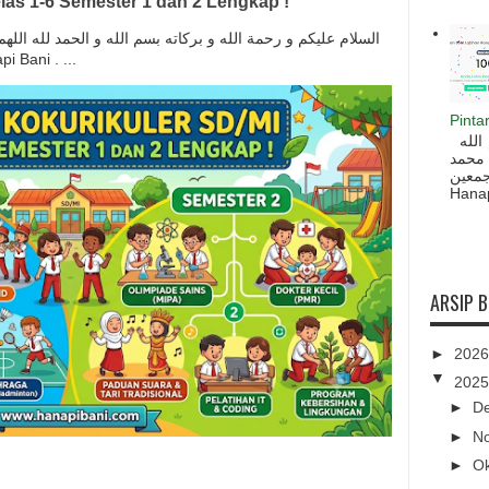
las 1-6 Semester 1 dan 2 Lengkap !
السلام عليكم و رحمة الله و بركاته بسم الله و الحمد لله ال
anapi Bani . ...
Pinta
السلام عليكم و رحمة الله و بركاته بسم الله
 محمد
ه أجمعين
Hanapi
ARSIP 
►
202
▼
202
►
D
►
N
►
O