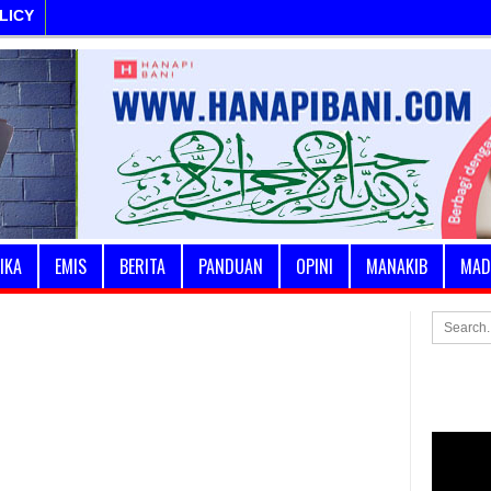
LICY
IKA
EMIS
BERITA
PANDUAN
OPINI
MANAKIB
MAD