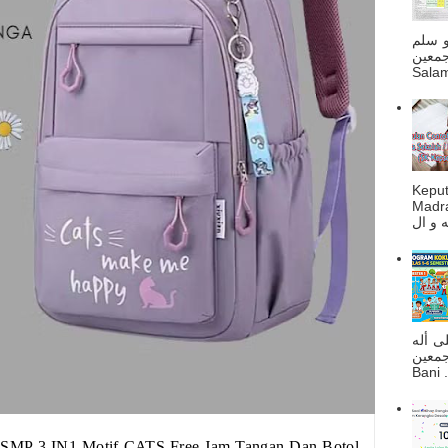
و سلم
جمعين
Salam
Kepu
Madra
ى أله
صحبه أجمعين
Bani . 
 SMP 3 IN1 Motif CATS Free Jam Tangan Dan Botol