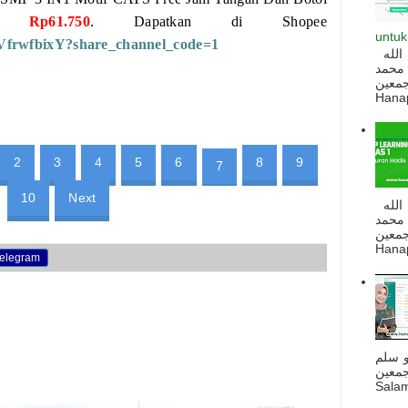
rga
Rp61.750
. Dapatkan di Shopee
untuk
d/2VfrwfbixY?share_channel_code=1
السلام عليكم و رحمة الله و بركاته بسم الله
 محمد
ه أجمعين
Hanapi
2
3
4
5
6
8
9
7
10
Next
السلام عليكم و رحمة الله و بركاته بسم الله
 محمد
ه أجمعين
Hanapi
elegram
و سلم
جمعين
Salam