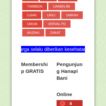
TWIBBON
UAMBN-BK
UJIAN
UKKJ
UMRAH
UMUM
VERVAL PD
WUDHU
ZAKAT
a selalu diberikan kesehatan dan blog ini terus b
Membershi
Pengunjun
p GRATIS
g Hanapi
Bani
Online
8