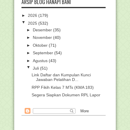
ARSIP BLOG HANAPI BANI
►
2026
(179)
▼
2025
(532)
►
Desember
(35)
►
November
(40)
►
Oktober
(71)
►
September
(54)
►
Agustus
(43)
▼
Juli
(51)
Link Daftar dan Kumpulan Kunci
Jawaban Pelatihan D...
RPP Fikih Kelas 7 MTs (KMA 183)
Segera Siapkan Dokumen RPL Lapor
Diri PPG Kemenag,...
Download Buku ASWAJA Ke-NU-an K-
13 Tingkat SMA/MA
Khutbah Jumat : Mari Mudahkan
Urusan Orang Lain