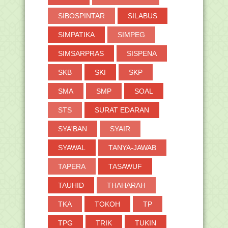
SIBOSPINTAR
SILABUS
SIMPATIKA
SIMPEG
SIMSARPRAS
SISPENA
SKB
SKI
SKP
SMA
SMP
SOAL
STS
SURAT EDARAN
SYA'BAN
SYAIR
SYAWAL
TANYA-JAWAB
TAPERA
TASAWUF
TAUHID
THAHARAH
TKA
TOKOH
TP
TPG
TRIK
TUKIN