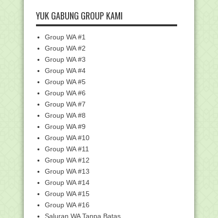
Gratis! Perangkat Pembelajaran Fikih
Kurikulum Mer...
YUK GABUNG GROUP KAMI
Jumlah Formasi JF Kemenag 2025
Melonjak, Lebih dar...
Group WA #1
Edaran Seleksi Administrasi PPG Dalam
Group WA #2
Jabatan Bagi...
Group WA #3
69.757 Guru Lulus PPG Kemenag
Group WA #4
Angkatan I, Cek Peng...
Group WA #5
Dirapel Sejak Januari 2025, Tunjangan
Group WA #6
Profesi 227....
Group WA #7
Panduan Terbaru PPG Daljab 2025:
Kurikulum, Sistem...
Group WA #8
Group WA #9
Jadwal PPG Daljab Batch 3 Tahun
2025: Yuk, Siapkan...
Group WA #10
Permendikdasmen Nomor 11 Tahun
Group WA #11
2025 tentang Pemenu...
Group WA #12
SE Sekjen No. 22 Tahun 2025 tentang
Group WA #13
Program Pemeri...
Group WA #14
Khutbah Jumat: Warnai Umur dengan
Group WA #15
Syukur dan Tafakkur
Group WA #16
Link Daftar dan Kumpulan Kunci
Saluran WA Tanpa Batas
Jawaban Pelatihan D...