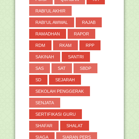
RABI'UL AKHIR
RABI'UL AWWAL
RAJAB
RAMADHAN
RAPOR
RDM
RKAM
RPP
SAKINAH
SANTRI
SAS
SAT
SBDP
SD
SEJARAH
SEKOLAH PENGGERAK
SENJATA
SERTIFIKASI GURU
SHAFAR
SHALAT
SIAGA
SIARAN PERS