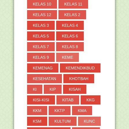
►
2019
(691)
KELAS 10
KELAS 11
►
2018
(264)
KELAS 12
KELAS 2
►
2017
(371)
KELAS 3
KELAS 4
►
2016
(2)
KELAS 5
KELAS 6
KELAS 7
KELAS 8
KELAS 9
KEME
KEMENAG
KEMENDIKBUD
KESEHATAN
KHOTBAH
KI
KIP
KISAH
KISI-KISI
KITAB
KKG
KKM
KKTP
KMA
KSM
KULTUM
KUNC