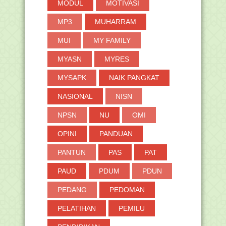
MODUL
MOTIVASI
MP3
MUHARRAM
MUI
MY FAMILY
MYASN
MYRES
MYSAPK
NAIK PANGKAT
NASIONAL
NISN
NPSN
NU
OMI
OPINI
PANDUAN
PANTUN
PAS
PAT
PAUD
PDUM
PDUN
PEDANG
PEDOMAN
PELATIHAN
PEMILU