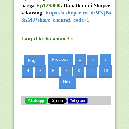
harga
Rp129.000
. Dapatkan di Shopee
sekarang!
https://s.shopee.co.id/5fXjBs
SnM8?share_channel_code=1
Lanjut ke halaman 3 :
Previous
1
3
Page :
2
4
5
6
7
8
9
10
Next
WhatsApp
Telegram