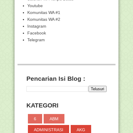
Youtube
Pelatihan Literasi : Pembelajaran
Komunitas WA #1
Terdiferensiasi ...
Komunitas WA #2
Kunci Jawaban 3.1 Penguatan Literasi
dalam Kurik...
Instagram
Facebook
Kumpulan Kunci Pelatihan Metodologi
Pembelajaran -...
Telegram
Kunci Jawaban - 2.10 Pengembangan
Strategi Pembe...
Kunci Jawaban - 2.9 Perencanaan
Pembelajaran (Le...
Kunci Jawaban - 2.7 Pemetaan Model
Pembelajaran B...
Pencarian Isi Blog :
Kunci Jawaban - 2.5 Model-Model
Pembelajaran - Ba...
Kunci Jawaban - 2.1 Konsep Metodologi
Pembelajara...
KATEGORI
Kunci Jawaban Pelatihan Literasi :
Pembelajaran Te...
6
ABM
Kunci Jawaban 3.6 Penyajian
Visualisasi Data dan P...
ADMINISTRASI
AKG