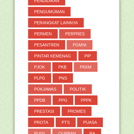
PENDIDIKAN
PENGUMUMAN
PERANGKAT LAINNYA
PERMEN
PERPRES
PESANTREN
PGMNI
PINTAR KEMENAG
PIP
PJOK
PKB
PKKM
PLPG
PNS
POKJAWAS
POLITIK
PPDB
PPG
PPPK
PRESTASI
PROMES
PROTA
PTS
PUASA
PUISI
QURBAN
RA