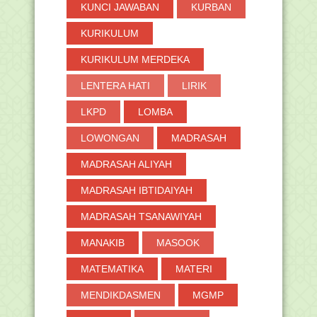
KUNCI JAWABAN
KURBAN
KURIKULUM
KURIKULUM MERDEKA
LENTERA HATI
LIRIK
LKPD
LOMBA
LOWONGAN
MADRASAH
MADRASAH ALIYAH
MADRASAH IBTIDAIYAH
MADRASAH TSANAWIYAH
MANAKIB
MASOOK
MATEMATIKA
MATERI
MENDIKDASMEN
MGMP