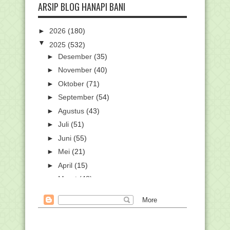
ARSIP BLOG HANAPI BANI
►
2026
(180)
▼
2025
(532)
►
Desember
(35)
►
November
(40)
►
Oktober
(71)
►
September
(54)
►
Agustus
(43)
►
Juli
(51)
►
Juni
(55)
►
Mei
(21)
►
April
(15)
►
Maret
(48)
▼
Februari
(45)
Silabus Akidah Akhlak Kelas 1,2,3,4,5
dan 6 MI
Apa Kurikulum Cinta? Ini Pengertian