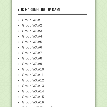
dan Strategi I...
YUK GABUNG GROUP KAMI
Perangkat Pembelajaran TK/ PAUD K13
Revisi Lengkap
RPP SKI K-13 UNTUK MI (KELAS 3
Group WA #1
SAMPAI 6)
Group WA #2
Pemberitahuan Verifikasi dan Validasi
Group WA #3
Peserta Didi...
Group WA #4
Bergabunglah dengan Komunitas
Group WA #5
WhatsApp PPG Daljab ...
Group WA #6
Daftar Kontak Panitia LPTK PPG Daljab
Group WA #7
Kemenag 2025
Group WA #8
Kemenag Umumkan 70.652 Peserta
PPG Daljab Angkatan...
Group WA #9
Group WA #10
Sebanyak 23.339 Peserta Lulus Seleksi
Administrasi...
Group WA #11
Kemenag Buka Kursus Baca Al-Qur'an
Group WA #12
dan Kitab Kunin...
Group WA #13
Kumpulan RPP Rumpun PAI dan
Group WA #14
Bahasa Arab MI Terbaru...
Group WA #15
EMIS 4.0 Hadirkan Fitur Baru: Atur Hari
Group WA #16
Sekolah Se...