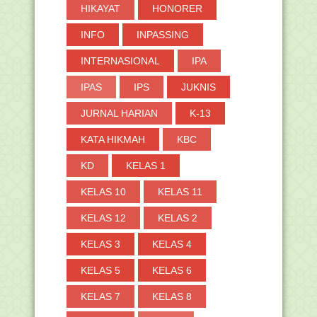
HIKAYAT
HONORER
INFO
INPASSING
INTERNASIONAL
IPA
IPAS
IPS
JUKNIS
JURNAL HARIAN
K-13
KATA HIKMAH
KBC
KD
KELAS 1
KELAS 10
KELAS 11
KELAS 12
KELAS 2
KELAS 3
KELAS 4
KELAS 5
KELAS 6
KELAS 7
KELAS 8