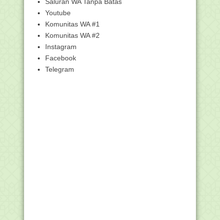
Saluran WA Tanpa Batas
Panduan Lengkap Membayar Fidyah
Youtube
Puasa: Cara, Niat,...
Komunitas WA #1
PPG Daljab Kemenag Angkatan I 2025
Khusus untuk Gu...
Komunitas WA #2
Instagram
Kementerian Agama Gelar Uji
Kompetensi Jabatan Fun...
Facebook
Kemenag Tetap Salurkan Tunjangan
Telegram
Insentif Guru Mes...
Surat Edaran Sekretaris Jenderal
Kementerian Agama...
Catat, Kemenag Siapkan Beasiswa S1
bagi Santri Haf...
Daring, 15.268 Guru PAI di Sekolah Ikuti
Uji Penge...
Bos Madrasah Kena Dampak Efesiensi
(MI 500 Ribu/si...
Tindak Lanjut Efisiensi Belanja Ditjen
Pendidikan ...
Kementerian Agama Optimalkan Kuota
PPG Dalam Jabat...
Pelunasan Biaya Haji 1446 H Jemaah