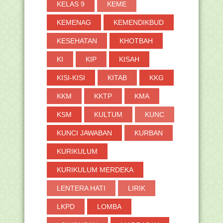
KELAS 9
KEME
KEMENAG
KEMENDIKBUD
KESEHATAN
KHOTBAH
KI
KIP
KISAH
KISI-KISI
KITAB
KKG
KKM
KKTP
KMA
KSM
KULTUM
KUNC
KUNCI JAWABAN
KURBAN
KURIKULUM
KURIKULUM MERDEKA
LENTERA HATI
LIRIK
LKPD
LOMBA