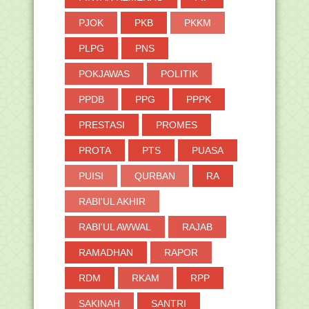
PJOK
PKB
PKKM
PLPG
PNS
POKJAWAS
POLITIK
PPDB
PPG
PPPK
PRESTASI
PROMES
PROTA
PTS
PUASA
PUISI
QURBAN
RA
RABI'UL AKHIR
RABI'UL AWWAL
RAJAB
RAMADHAN
RAPOR
RDM
RKAM
RPP
SAKINAH
SANTRI