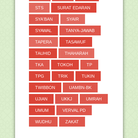
STS
SURAT EDARAN
SYA'BAN
SYAIR
SYAWAL
TANYA-JAWAB
TAPERA
TASAWUF
TAUHID
THAHARAH
TKA
TOKOH
TP
TPG
TRIK
TUKIN
TWIBBON
UAMBN-BK
UJIAN
UKKJ
UMRAH
UMUM
VERVAL PD
WUDHU
ZAKAT