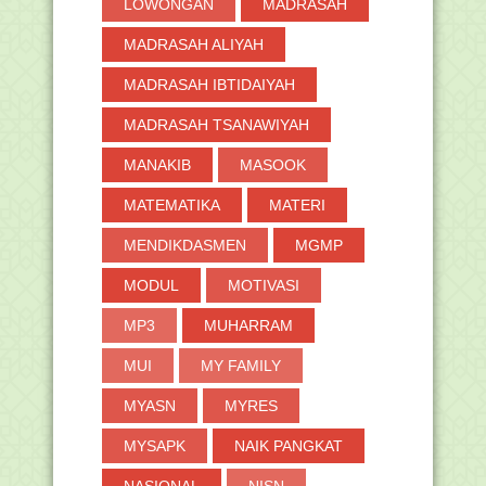
LOWONGAN
MADRASAH
MADRASAH ALIYAH
MADRASAH IBTIDAIYAH
MADRASAH TSANAWIYAH
MANAKIB
MASOOK
MATEMATIKA
MATERI
MENDIKDASMEN
MGMP
MODUL
MOTIVASI
MP3
MUHARRAM
MUI
MY FAMILY
MYASN
MYRES
MYSAPK
NAIK PANGKAT