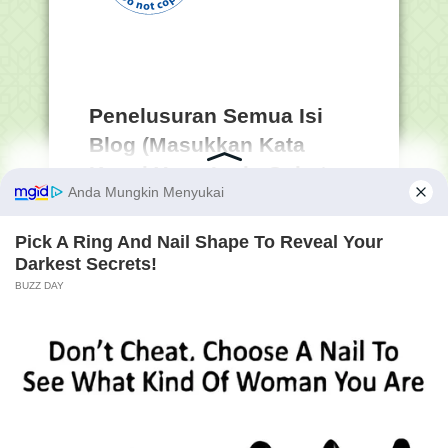
Penelusuran Semua Isi
Blog (Masukkan Kata
Kunci Yang Ingin Sobat
Cari) :