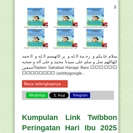
ال
سلام عليكم و رحمة الله و بركاتهبسم الله و الحمد
للهاللهم صل و سلم على سيدنا محمد و على أله و صحبه
أجمعينSalam Sahabat Hanapi Bani.💥💥💥💥💥💥
💥💥💥💥💥💥💥💥 (adsbygoogle...
Baca selengkapnya ...
WhatsApp
Telegram
Kumpulan Link Twibbon
Peringatan Hari Ibu 2025