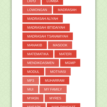
LKPD
LOMBA
LOWONGAN
MADRASAH
MADRASAH ALIYAH
MADRASAH IBTIDAIYAH
MADRASAH TSANAWIYAH
MANAKIB
MASOOK
MATEMATIKA
MATERI
MENDIKDASMEN
MGMP
MODUL
MOTIVASI
MP3
MUHARRAM
MUI
MY FAMILY
MYASN
MYRES
MYSAPK
NAIK PANGKAT