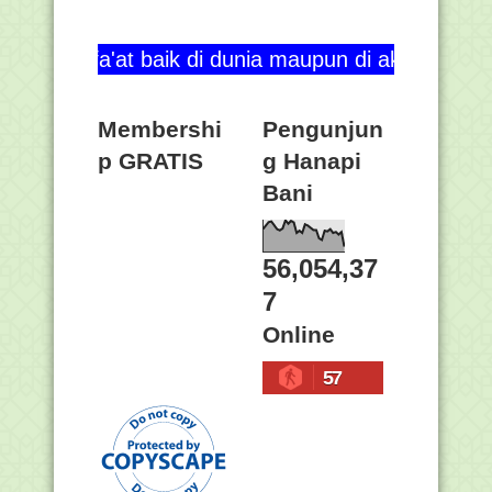
 baik di dunia maupun di akhirat. Aamiin ya Rabba
Membershi
Pengunjun
p GRATIS
g Hanapi
Bani
56,054,37
7
Online
57