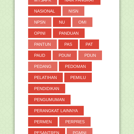
NASIONAL
NISN
NPSN
NU
OMI
OPINI
PANDUAN
PANTUN
PAS
PAT
PAUD
PDUM
PDUN
PEDANG
PEDOMAN
PELATIHAN
PEMILU
PENDIDIKAN
PENGUMUMAN
PERANGKAT LAINNYA
PERMEN
PERPRES
PESANTREN
PGMNI