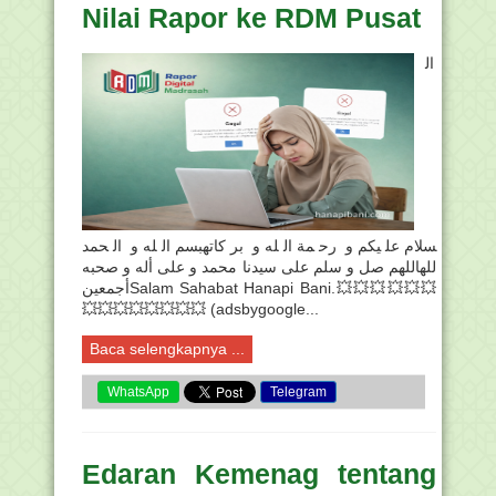
Nilai Rapor ke RDM Pusat
ال
سلام عليكم و رحمة الله و بركاتهبسم الله و الحمد
للهاللهم صل و سلم على سيدنا محمد و على أله و صحبه
أجمعينSalam Sahabat Hanapi Bani.💥💥💥💥💥💥
💥💥💥💥💥💥💥💥 (adsbygoogle...
Baca selengkapnya ...
WhatsApp
Telegram
Edaran Kemenag tentang