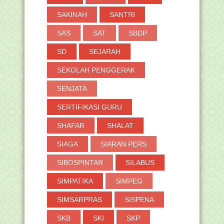
SAKINAH
SANTRI
SAS
SAT
SBDP
SD
SEJARAH
SEKOLAH PENGGERAK
SENJATA
SERTIFIKASI GURU
SHAFAR
SHALAT
SIAGA
SIARAN PERS
SIBOSPINTAR
SILABUS
SIMPATIKA
SIMPEG
SIMSARPRAS
SISPENA
SKB
SKI
SKP