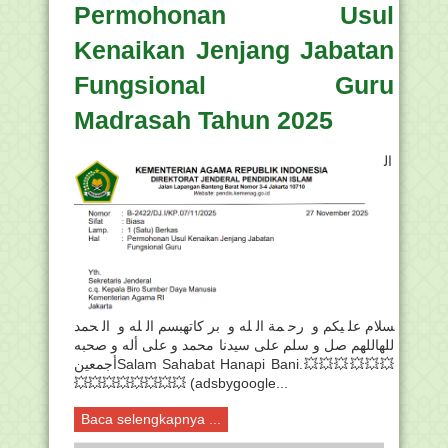
Permohonan Usul
Kenaikan Jenjang Jabatan
Fungsional Guru
Madrasah Tahun 2025
ال
سلام عليكم و رحمة الله و بركاتهبسم الله و الحمد
للهاللهم صل و سلم على سيدنا محمد و على أله و صحبه
أجمعينSalam Sahabat Hanapi Bani.💥💥💥💥💥💥
💥💥💥💥💥💥💥💥 (adsbygoogle...
Baca selengkapnya ...