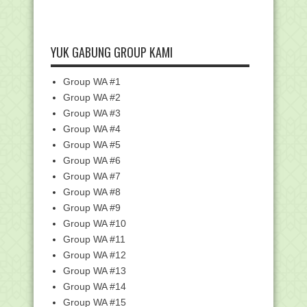
Pengumuman Resmi Penerima Bantuan
Subsidi Upah (BS...
Edaran Pelaksanaan Asesmen
YUK GABUNG GROUP KAMI
Kompetensi Guru dan Ten...
Surat Edaran Menteri tentang Gerakan
Group WA #1
Ayah Mengambi...
Group WA #2
Kunci Jawaban 3.10 Nilai-Nilai
Kesetaraan dalam I...
Group WA #3
Group WA #4
Kunci Jawaban 3.8 Membedah Mitos &
Realitas Penaf...
Group WA #5
Kunci Jawaban 3.6 Hak dan Tanggung
Group WA #6
Jawab yang Set...
Group WA #7
Kunci Jawaban 3.4 Manusia Diciptakan
Group WA #8
Berpasangan ...
Group WA #9
Kunci Jawaban 3.2 Nilai-Nilai Dasar dan
Group WA #10
Prinsip I...
Group WA #11
Kumpulan Kunci Jawaban Pelatihan
Group WA #12
Media Penyuluhan ...
Group WA #13
Kunci Jawaban - 3.6 Publikasi Konten
Video di Medi...
Group WA #14
Group WA #15
Kunci Jawaban - 3.5 Pembuatan Media