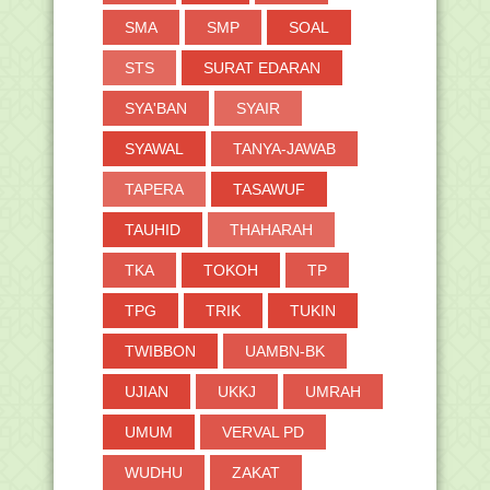
SMA
SMP
SOAL
STS
SURAT EDARAN
SYA'BAN
SYAIR
SYAWAL
TANYA-JAWAB
TAPERA
TASAWUF
TAUHID
THAHARAH
TKA
TOKOH
TP
TPG
TRIK
TUKIN
TWIBBON
UAMBN-BK
UJIAN
UKKJ
UMRAH
UMUM
VERVAL PD
WUDHU
ZAKAT