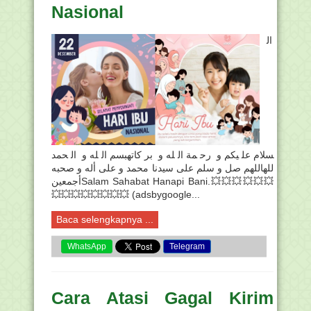
Nasional
ال
سلام عليكم و رحمة الله و بركاتهبسم الله و الحمد
للهاللهم صل و سلم على سيدنا محمد و على أله و صحبه
أجمعينSalam Sahabat Hanapi Bani.💥💥💥💥💥💥
💥💥💥💥💥💥💥💥 (adsbygoogle...
Baca selengkapnya ...
WhatsApp
Telegram
Cara Atasi Gagal Kirim