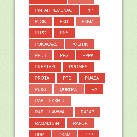
PINTAR KEMENAG
PIP
PJOK
PKB
PKKM
PLPG
PNS
POKJAWAS
POLITIK
PPDB
PPG
PPPK
PRESTASI
PROMES
PROTA
PTS
PUASA
PUISI
QURBAN
RA
RABI'UL AKHIR
RABI'UL AWWAL
RAJAB
RAMADHAN
RAPOR
RDM
RKAM
RPP