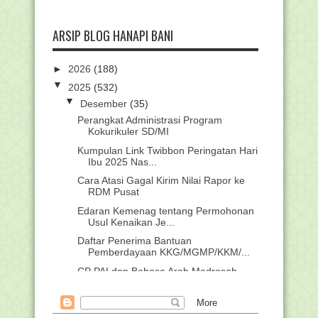
ARSIP BLOG HANAPI BANI
►
2026
(188)
▼
2025
(532)
▼
Desember
(35)
Perangkat Administrasi Program
Kokurikuler SD/MI
Kumpulan Link Twibbon Peringatan Hari
Ibu 2025 Nas...
Cara Atasi Gagal Kirim Nilai Rapor ke
RDM Pusat
Edaran Kemenag tentang Permohonan
Usul Kenaikan Je...
Daftar Penerima Bantuan
Pemberdayaan KKG/MGMP/KKM/...
CP PAI dan Bahasa Arab Madrasah
Terbaru (PDF & Wor...
Daftar Nama Peserta AKG Seluruh
Indonesia Tahun 2025