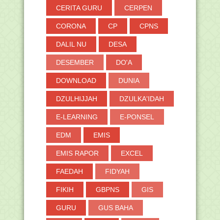
CERITA GURU
CERPEN
CORONA
CP
CPNS
DALIL NU
DESA
DESEMBER
DO'A
DOWNLOAD
DUNIA
DZULHIJJAH
DZULKA'IDAH
E-LEARNING
E-PONSEL
EDM
EMIS
EMIS RAPOR
EXCEL
FAEDAH
FIDYAH
FIKIH
GBPNS
GIS
GURU
GUS BAHA