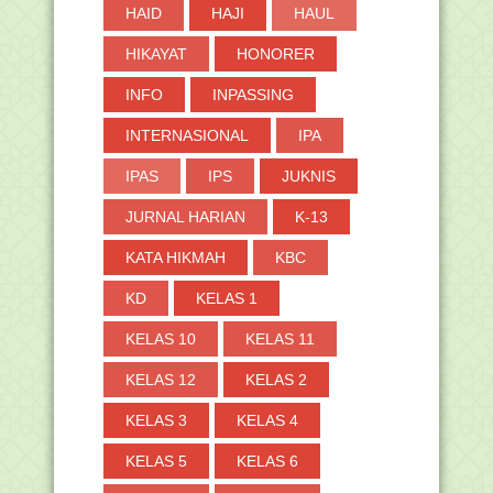
HAID
HAJI
HAUL
HIKAYAT
HONORER
INFO
INPASSING
INTERNASIONAL
IPA
IPAS
IPS
JUKNIS
JURNAL HARIAN
K-13
KATA HIKMAH
KBC
KD
KELAS 1
KELAS 10
KELAS 11
KELAS 12
KELAS 2
KELAS 3
KELAS 4
KELAS 5
KELAS 6