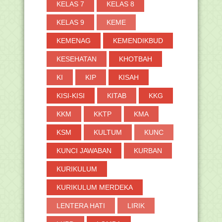
KELAS 7
KELAS 8
KELAS 9
KEME
KEMENAG
KEMENDIKBUD
KESEHATAN
KHOTBAH
KI
KIP
KISAH
KISI-KISI
KITAB
KKG
KKM
KKTP
KMA
KSM
KULTUM
KUNC
KUNCI JAWABAN
KURBAN
KURIKULUM
KURIKULUM MERDEKA
LENTERA HATI
LIRIK