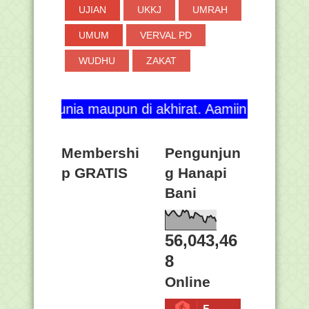
UJIAN
UKKJ
UMRAH
UMUM
VERVAL PD
WUDHU
ZAKAT
a maupun di akhirat. Aamiin ya Rabbal 'Aalamiin..
Membershi
Pengunjun
p GRATIS
g Hanapi
Bani
56,043,46
8
Online