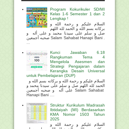
Program Kokurikuler SD/MI
Kelas 1-6 Semester 1 dan 2
Lengkap !
السلام عليكم و رحمة الله و
بركاته بسم الله و الحمد لله اللهم
صل و سلم على سيدنا محمد و على أله و
صحبه أجمعين Salam Sahabat Hanapi Bani .
...
Kunci Jawaban 6.18
Rangkuman Tema 4
Mengelola Asesmen dan
Strategi Pengajaran dalam
Kerangka Desain Universal
untuk Pembelajaran (DUP)
السلام عليكم و رحمة الله و بركاته بسم الله و
الحمد لله اللهم صل و سلم على سيدنا محمد و
على أله و صحبه أجمعين Salam Sahabat
Hanapi Bani ....
Struktur Kurikulum Madrasah
Ibtidaiyah (MI) Berdasarkan
KMA Nomor 1503 Tahun
2025
السلام عليكم و رحمة الله و
بركاته بسم الله و الحمد لله اللهم صل و سلم