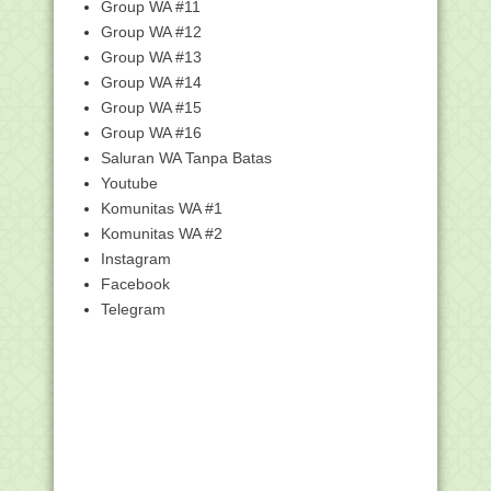
Kemampuan Penulisan J...
Group WA #11
Group WA #12
Pengajuan Bantuan Pesantren Dibuka
Hingga 4 Oktobe...
Group WA #13
[Simpatika] Panduan Cara Kelola
Group WA #14
Penerima Tunjangan...
Group WA #15
Pengumuman Hasil Seleksi Calon
Group WA #16
Instruktur Tingkat ...
Saluran WA Tanpa Batas
Arti Mimpi Gigi Copot atau Goyang
Youtube
Juknis Sayembara Video Pembelajaran
Komunitas WA #1
Literasi dan N...
Komunitas WA #2
Pengertian beberapa TMT (Tanggal
Instagram
Mulai Tugas)
Facebook
Insentif Guru Bukan PNS Madrasah
Telegram
Segera Cair
Spesifikasi Komputer/HP Peserta AKMI
Berbekal HP, Siswa Madrasah Ini
Terbitkan Empat No...
GTK Madrasah Lakukan Pengutan
Pendidik Inklusi
Pelaksanaan Validasi AKMI 27 - 28
September 2021 b...