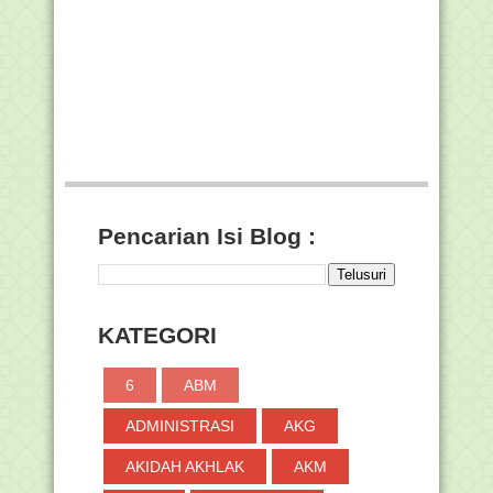
RPP 1 Lembar Sejarah kebudayaan
Islam (SKI) Madras...
Cara Isi Riwayat Jabatan di MySAPK
BKN
Download Daftar Peserta KSM Tingkat
Nasional Tahun...
Menag Beri Penghargaan kepada
Pemenang Lomba Video...
Download Pedoman Penyelenggaraan
Upacara Peringata...
Pencarian Isi Blog :
AKM Kelas, Alat Bantu Guru di Kelas
Tingkatkan Li...
Surat Edaran Penyelenggaraan
Upacara Peringatan Ha...
KATEGORI
Mempercayai Hari Sial Justru Bisa Bikin
Sial
6
ABM
PTM Terbatas di Madrasah, DPR RI:
Perlu Mitigasi B...
ADMINISTRASI
AKG
Undangan Menghadiri Kegiatan
Launching Kegiatan/Pr...
AKIDAH AKHLAK
AKM
Update E-Learning Madrasah Versi