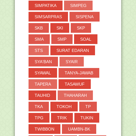
SIMPATIKA
SIMPEG
SIMSARPRAS
SISPENA
SKB
SKI
SKP
SMA
SMP
SOAL
STS
SURAT EDARAN
SYA'BAN
SYAIR
SYAWAL
TANYA-JAWAB
TAPERA
TASAWUF
TAUHID
THAHARAH
TKA
TOKOH
TP
TPG
TRIK
TUKIN
TWIBBON
UAMBN-BK