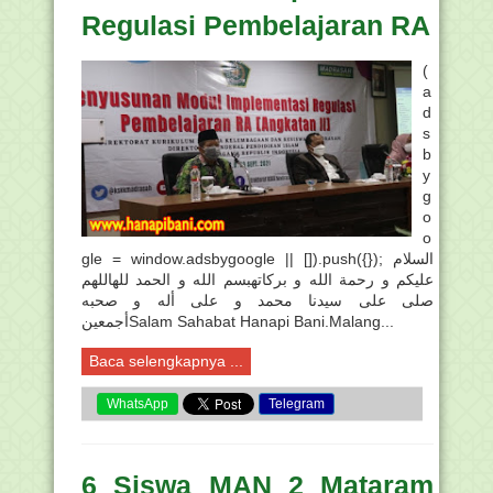
Regulasi Pembelajaran RA
(
a
d
s
b
y
g
o
o
gle = window.adsbygoogle || []).push({}); السلام
عليكم و رحمة الله و بركاتهبسم الله و الحمد للهاللهم
صلى على سيدنا محمد و على أله و صحبه
أجمعينSalam Sahabat Hanapi Bani.Malang...
Baca selengkapnya ...
WhatsApp
Telegram
6 Siswa MAN 2 Mataram