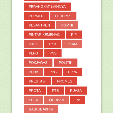
PERANGKAT LAINNYA
PERMEN
PERPRES
PESANTREN
PGMNI
PINTAR KEMENAG
PIP
PJOK
PKB
PKKM
PLPG
PNS
POKJAWAS
POLITIK
PPDB
PPG
PPPK
PRESTASI
PROMES
PROTA
PTS
PUASA
PUISI
QURBAN
RA
RABI'UL AKHIR