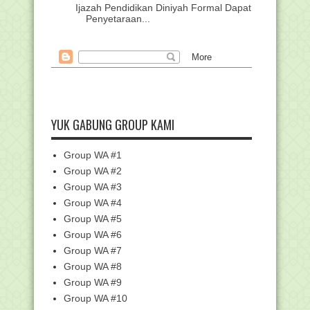
Ijazah Pendidikan Diniyah Formal Dapat
Penyetaraan...
Permudah Guru, Kemenag Susun
Modul Inplementasi Re...
6 Siswa MAN 2 Mataram Ikuti Program
Petukaran Pela...
Edaran Perpanjangan Batas Cut Off
Data EMIS Untuk ...
YUK GABUNG GROUP KAMI
Download Komponen dan Bukti Fisik
EDM ERKAM (File ...
Group WA #1
Kumpulan Link Twibbon Peringatan
G30S PKI
Group WA #2
Umrah saat Pendemi : Sekali Umrah,
Group WA #3
Sekali Salat di...
Group WA #4
RPP 1 Lembar Fikih Madrasah
Group WA #5
Ibtidaiyah (MI) Terbar...
Group WA #6
Soal Latihan mengenai "Haid, Ihtilam
Group WA #7
dan Mandi Waj...
Group WA #8
Pemberitahuan Kegiatan Pelatihan
Group WA #9
Calon FASDA Jenja...
Group WA #10
Kemenag Bekali Guru Madrasah