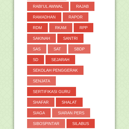
RABI'UL AWWAL
RAJAB
RAMADHAN
RAPOR
RDM
RKAM
RPP
SAKINAH
SANTRI
SAS
SAT
SBDP
SD
SEJARAH
SEKOLAH PENGGERAK
SENJATA
SERTIFIKASI GURU
SHAFAR
SHALAT
SIAGA
SIARAN PERS
SIBOSPINTAR
SILABUS