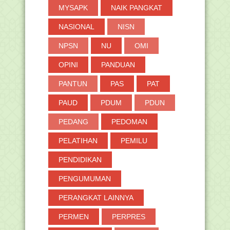
MYSAPK
NAIK PANGKAT
NASIONAL
NISN
NPSN
NU
OMI
OPINI
PANDUAN
PANTUN
PAS
PAT
PAUD
PDUM
PDUN
PEDANG
PEDOMAN
PELATIHAN
PEMILU
PENDIDIKAN
PENGUMUMAN
PERANGKAT LAINNYA
PERMEN
PERPRES