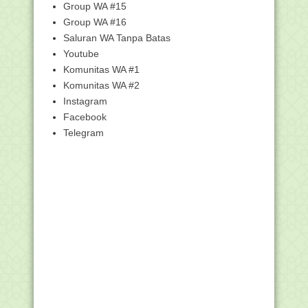
Ponsel Sis...
Group WA #15
Siswa MIN 1 Murung Raya Kalteng Raih
Group WA #16
Juara Catur s...
Saluran WA Tanpa Batas
Kemenag Siapkan Bantuan Rp1,178
Youtube
triliun untuk PJJ ...
Komunitas WA #1
Unduh Surat Edaran Cuti Bersama
Komunitas WA #2
Maulid dan Antisip...
Instagram
Libur Panjang Maulid, ASN Kemenag
Facebook
Diimbau Tidak Be...
Telegram
Unduh Materi Bimtek KMA 183 dan 184
Mapel Fikih Je...
Kemenag-LPDP Selenggarakan
Beasiswa Dosen Tahun 2020
Lirik Lagu Mars Hari Santri Nasional
2020, Bersama...
Unduh Panduan Penggunaan e-RKAM
(Elektronik Rencan...
Rilis Penerapan e-RKAM, Reformasi
Tatakelola Dimul...
Menag Lantik Sekjen Kementerian
Agama yang Baru