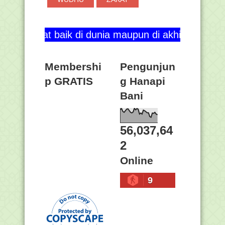
aik di dunia maupun di akhirat. Aamiin ya Rabbal 
Membershi
Pengunjun
p GRATIS
g Hanapi
Bani
56,037,64
2
Online
9