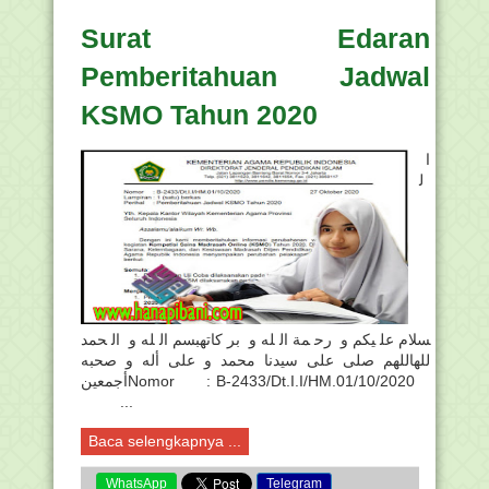
Surat Edaran
Pemberitahuan Jadwal
KSMO Tahun 2020
ا
ل
سلام عليكم و رحمة الله و بركاتهبسم الله و الحمد
للهاللهم صلى على سيدنا محمد و على أله و صحبه
أجمعينNomor : B-2433/Dt.I.I/HM.01/10/2020
...
Baca selengkapnya ...
WhatsApp
Telegram