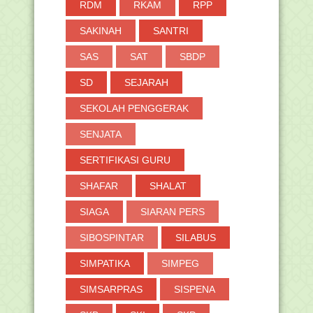
RDM
RKAM
RPP
SAKINAH
SANTRI
SAS
SAT
SBDP
SD
SEJARAH
SEKOLAH PENGGERAK
SENJATA
SERTIFIKASI GURU
SHAFAR
SHALAT
SIAGA
SIARAN PERS
SIBOSPINTAR
SILABUS
SIMPATIKA
SIMPEG
SIMSARPRAS
SISPENA