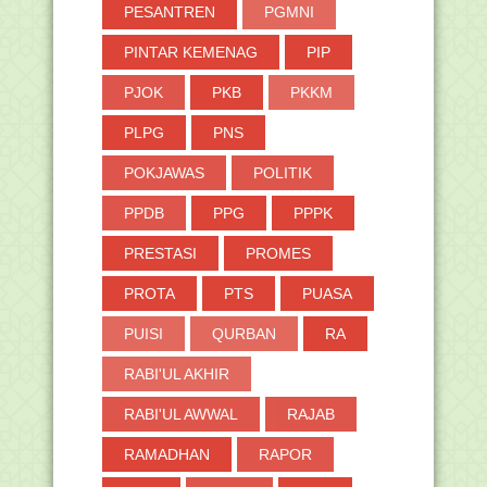
PESANTREN
PGMNI
PINTAR KEMENAG
PIP
PJOK
PKB
PKKM
PLPG
PNS
POKJAWAS
POLITIK
PPDB
PPG
PPPK
PRESTASI
PROMES
PROTA
PTS
PUASA
PUISI
QURBAN
RA
RABI'UL AKHIR
RABI'UL AWWAL
RAJAB
RAMADHAN
RAPOR