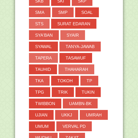
SKB
SKI
SKP
SMA
SMP
SOAL
STS
SURAT EDARAN
SYA'BAN
SYAIR
SYAWAL
TANYA-JAWAB
TAPERA
TASAWUF
TAUHID
THAHARAH
TKA
TOKOH
TP
TPG
TRIK
TUKIN
TWIBBON
UAMBN-BK
UJIAN
UKKJ
UMRAH
UMUM
VERVAL PD
WUDHU
ZAKAT