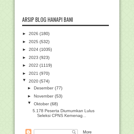
ARSIP BLOG HANAPI BANI
►
2026
(180)
►
2025
(532)
►
2024
(1035)
►
2023
(923)
►
2022
(1119)
►
2021
(970)
▼
2020
(574)
►
Desember
(77)
►
November
(53)
▼
Oktober
(68)
5.178 Peserta Diumumkan Lulus
Seleksi CPNS Kemenag...
Panduan Instalasi CBTPTKIN Kompetisi
Sains Madrasah