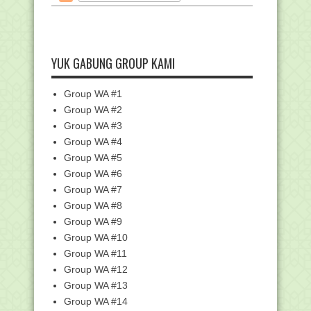
Surat Edaran Pemberitahuan Jadwal
KSMO Tahun 2020
Surat Edaran Penundaan AKG, AKK dan
AKP Madrasah
YUK GABUNG GROUP KAMI
Medali Perak Kompetisi Astronomi
Internasional Dir...
Group WA #1
Pemda Ciamis Bantu Guru MDT 600
Ribu per Tahun
Group WA #2
Sayembara Logo Hari Guru Nasional
Group WA #3
2020
Group WA #4
Unduh Logo Hari Guru Nasional (HGN)
Group WA #5
2020 Kementeri...
Group WA #6
Tampilan 9 Fitur di Akun Madrasah
Group WA #7
pada E-Ponsel
Group WA #8
Surat Edaran Tambahan Waktu
Group WA #9
Pendaftaran KSMO Tahun...
Group WA #10
Unduh Materi Bimtek KMA 183 dan 184
Mapel Fikih Je...
Group WA #11
Group WA #12
Cara Pembuatan Akun - Verifikasi dan
Validasi Pons...
Group WA #13
Cara Verifikasi dan Validasi Data Nomor
Group WA #14