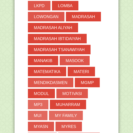
LKPD
LOMBA
LOWONGAN
MADRASAH
MADRASAH ALIYAH
MADRASAH IBTIDAIYAH
MADRASAH TSANAWIYAH
MANAKIB
MASOOK
MATEMATIKA
MATERI
MENDIKDASMEN
MGMP
MODUL
MOTIVASI
MP3
MUHARRAM
MUI
MY FAMILY
MYASN
MYRES