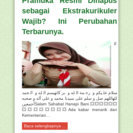
Pramuka Resmi Dihapus
sebagai Ekstrakurikuler
Wajib? Ini Perubahan
Terbarunya.
ال
سلام عليكم و رحمة الله و بركاتهبسم الله و الحمد
للهاللهم صل و سلم على سيدنا محمد و على أله و صحبه
أجمعينSalam Sahabat Hanapi Bani.💥💥💥💥💥💥
💥💥💥💥💥💥💥💥Ada kabar menarik dari
Kementerian...
Baca selengkapnya ...