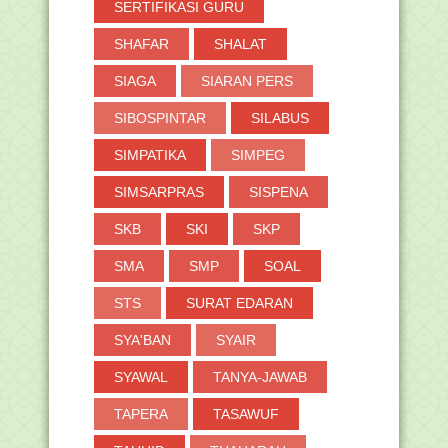
SERTIFIKASI GURU
►
Februari
(96)
SHAFAR
SHALAT
►
Januari
(72)
SIAGA
SIARAN PERS
►
2023
(923)
►
2022
(1119)
SIBOSPINTAR
SILABUS
►
2021
(970)
SIMPATIKA
SIMPEG
►
2020
(574)
►
2019
(691)
SIMSARPRAS
SISPENA
►
2018
(264)
SKB
SKI
SKP
►
2017
(371)
SMA
SMP
SOAL
►
2016
(2)
STS
SURAT EDARAN
SYA'BAN
SYAIR
SYAWAL
TANYA-JAWAB
TAPERA
TASAWUF