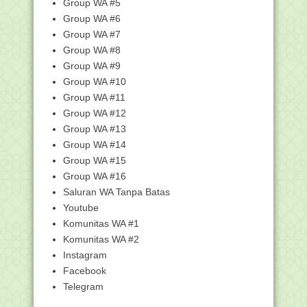
Group WA #5
Quran tanpa Menge...
Group WA #6
Juknis Bantuan Rehabilitasi Ruang
Group WA #7
Belajar Pendidik...
Group WA #8
Pemutakhiran Data Tenaga Non ASN
Kementerian Agama
Group WA #9
Group WA #10
Do'a Puasa Ramadhan Hari ke-19,
Lengkap dengan Art...
Group WA #11
Kumpulan Kunci Jawaban Pelatihan
Group WA #12
PINTAR Kemenag Pe...
Group WA #13
Kunci Jawaban - 3.11 Perlindungan
Group WA #14
Perkawinan dan K...
Group WA #15
Kunci Jawaban - 3.10 Perkawinan dan
Group WA #16
Kesehatan Ment...
Saluran WA Tanpa Batas
Kunci Jawaban - 3.9 Pendidikan Anak
Youtube
dan Pembinaan ...
Komunitas WA #1
Kunci Jawaban - 3.8 Menghadapi
Tantangan dan Perub...
Komunitas WA #2
Instagram
Kunci Jawaban - 3.7 Intimasi dan
Kehidupan Seksual...
Facebook
Kunci Jawaban - 3.5 Pengelolaan
Telegram
Keuangan dalam Per...