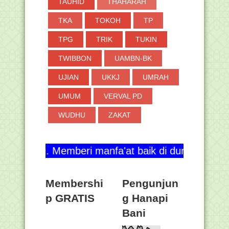
TAUHID
THAHARAH
TKA
TOKOH
TP
TPG
TRIK
TUKIN
TWIBBON
UAMBN-BK
UJIAN
UKKJ
UMRAH
UMUM
VERVAL PD
WUDHU
ZAKAT
emberi manfa'at baik di dunia maupun di akhirat. 
Membershi
Pengunjun
p GRATIS
g Hanapi
Bani