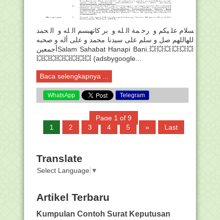
سلام عليكم و رحمة الله و بركاتهبسم الله و الحمد
للهاللهم صل و سلم على سيدنا محمد و على أله و صحبه
أجمعينSalam Sahabat Hanapi Bani.💥💥💥💥💥💥
💥💥💥💥💥💥💥💥 (adsbygoogle...
Baca selengkapnya ...
WhatsApp
Telegram
Page 1 of 9
1
2
3
4
5
»
Last
Translate
Select Language
▼
Artikel Terbaru
Kumpulan Contoh Surat Keputusan