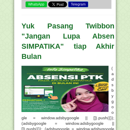
WhatsApp
Telegram
Yuk Pasang Twibbon
"Jangan Lupa Absen
SIMPATIKA" tiap Akhir
Bulan
(
a
d
s
b
y
g
o
o
gle = window.adsbygoogle || []).push({});
(adsbygoogle = window.adsbygoogle ||
[]).push({}); (adsbygoogle = window.adsbygoogle