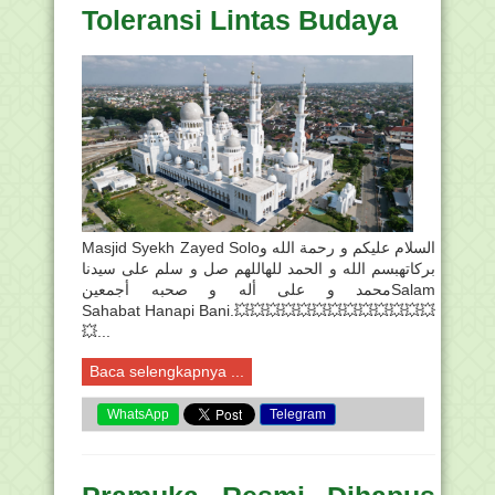
Toleransi Lintas Budaya
Masjid Syekh Zayed Soloالسلام عليكم و رحمة الله و
بركاتهبسم الله و الحمد للهاللهم صل و سلم على سيدنا
محمد و على أله و صحبه أجمعينSalam
Sahabat Hanapi Bani.💥💥💥💥💥💥💥💥💥💥💥💥💥
💥...
Baca selengkapnya ...
WhatsApp
Telegram