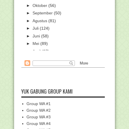
►
Oktober
(56)
►
September
(50)
►
Agustus
(81)
►
Juli
(124)
►
Juni
(58)
►
Mei
(89)
►
April
(97)
▼
Maret
(111)
Potret Masjid Raya Sheikh Zayed Solo,
Simbol Persa...
Pramuka Resmi Dihapus sebagai
Ekstrakurikuler Waji...
YUK GABUNG GROUP KAMI
Yuk Pasang Twibbon "Jangan Lupa
Absen SIMPATIKA" t...
Permendikbudrestek No.12 Tahun 2024
Group WA #1
tentang Kuriku...
Group WA #2
Daftar Pegawai Non ASN Kemenag
Group WA #3
Yang Terdata Di Dat...
Group WA #4
Kisah Ember Bocor dan Tadarus Al-