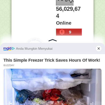
56,029,67
4
Online
9
Penelusuran Semua Isi
Blog (Masukkan Kata
Kunci Yang Ingin Sobat
Cari) :