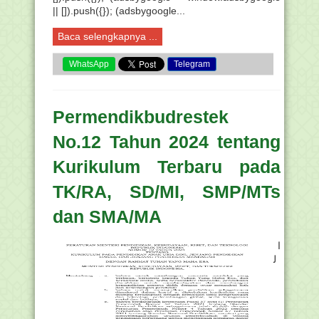
|| []).push({}); (adsbygoogle...
Baca selengkapnya ...
WhatsApp
Telegram
Permendikbudrestek
No.12 Tahun 2024 tentang
Kurikulum Terbaru pada
TK/RA, SD/MI, SMP/MTs
dan SMA/MA
ا
ل