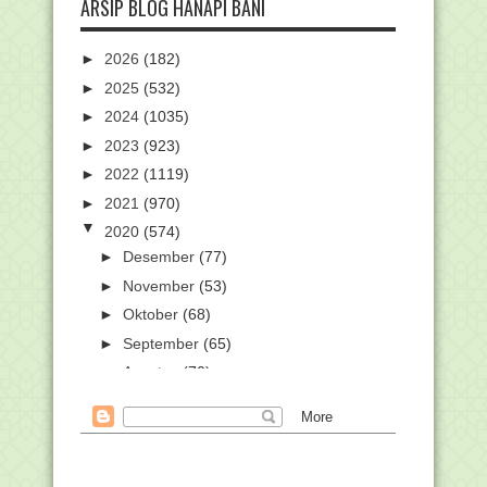
ARSIP BLOG HANAPI BANI
►
2026
(182)
►
2025
(532)
►
2024
(1035)
►
2023
(923)
►
2022
(1119)
►
2021
(970)
▼
2020
(574)
►
Desember
(77)
►
November
(53)
►
Oktober
(68)
►
September
(65)
►
Agustus
(70)
►
Juli
(96)
►
Juni
(3)
►
Mei
(6)
▼