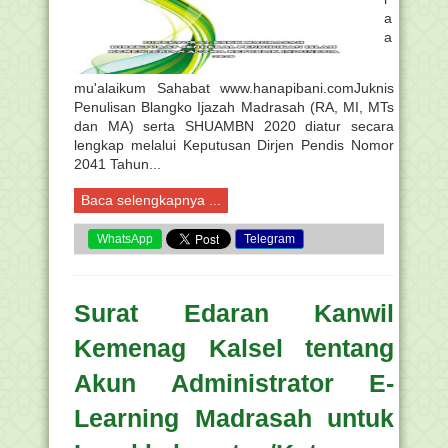
a
a
mu'alaikum Sahabat www.hanapibani.comJuknis
Penulisan Blangko Ijazah Madrasah (RA, MI, MTs
dan MA) serta SHUAMBN 2020 diatur secara
lengkap melalui Keputusan Dirjen Pendis Nomor
2041 Tahun...
Baca selengkapnya ...
WhatsApp
Telegram
Surat Edaran Kanwil
Kemenag Kalsel tentang
Akun Administrator E-
Learning Madrasah untuk