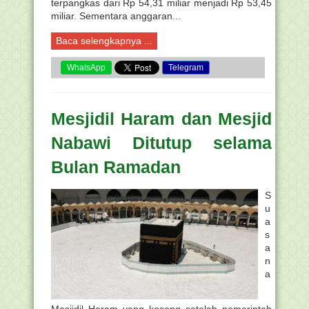
terpangkas dari Rp 54,31 miliar menjadi Rp 53,45
miliar. Sementara anggaran...
Baca selengkapnya ...
WhatsApp
Telegram
Mesjidil Haram dan Mesjid
Nabawi Ditutup selama
Bulan Ramadan
S
u
a
s
a
n
a