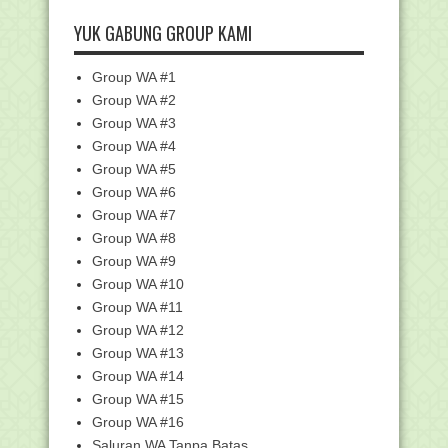
April
(47)
Mudik Saat Pandemik, Menag: Lebih
YUK GABUNG GROUP KAMI
Banyak Mudaratnya
Edaran Kemenag tentang Jam Kerja
Group WA #1
Ramadhan serta Pe...
Group WA #2
SE Bupati HSU Himbau Warga Tidak
Group WA #3
Shalat Jum'at dan...
Group WA #4
Pangkas Dana BOS dan Tunjangan
Profesi Guru, Ini P...
Group WA #5
Group WA #6
Mesjidil Haram dan Mesjid Nabawi
Ditutup selama Bu...
Group WA #7
Juknis Penulisan Blangko Ijazah
Group WA #8
Madrasah (RA, MI, ...
Group WA #9
Surat Edaran Kanwil Kemenag Kalsel
Group WA #10
tentang Akun Ad...
Group WA #11
SE MenPAN-RB 20 April 2020, tentang
Group WA #12
Penetapan Jam ...
Group WA #13
Jika Haji 2020 Batal, Bagaimana
Group WA #14
dengan Setoran Lun...
Group WA #15
Darurat Covid-19, Wamenag Imbau
Group WA #16
Umat Muslim Tidak ...
Saluran WA Tanpa Batas