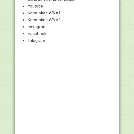
Kemenag Gelar Akademi Madrasah
Digital 2020
Youtube
Komunitas WA #1
Kemenag Undang Vloger Madrasah
Ikuti Lomba Kampany...
Komunitas WA #2
TFH, Tunjangan Guru Madrasah Non
Instagram
PNS Tetap Dibayarkan
Facebook
Kemenag: Ibadah Ramadan di Rumah,
Telegram
Pilihan yang Har...
Link TVRI Online Tayangan
Pembelajaran di Rumah
18 Bahan Rumah Tangga Ini Bisa Jadi
Disinfektan Lho
Pemerintah Gelar Tarhib Ramadan dan
Indonesia Berz...
Pandemi Covid-19, Begini Skenario
Sidang Isbat Ram...
Surat Edaran Kemenag tentang
Pemanfaatan Media Bel...
[SIMPATIKA] Panduan Set Jam Masuk
dan Jam Pulang G...
PANDUAN PENGGUNAAN GURU
BERBAGI