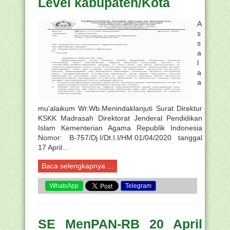
Level kabupaten/Kota
A
s
s
a
l
a
a
mu'alaikum Wr.Wb.Menindaklanjuti Surat Direktur
KSKK Madrasah Direktorat Jenderal Pendidikan
Islam Kementerian Agama Republik Indonesia
Nomor: B-757/Dj.I/Dt.I.I/HM.01/04/2020 tanggal
17 April...
Baca selengkapnya ...
WhatsApp
Telegram
SE MenPAN-RB 20 April