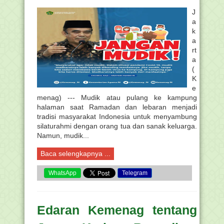
J
a
k
a
rt
a
(
K
e
menag) --- Mudik atau pulang ke kampung
halaman saat Ramadan dan lebaran menjadi
tradisi masyarakat Indonesia untuk menyambung
silaturahmi dengan orang tua dan sanak keluarga.
Namun, mudik...
Baca selengkapnya ...
WhatsApp
Telegram
Edaran Kemenag tentang