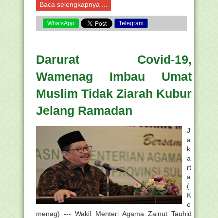
Baca selengkapnya ...
WhatsApp
Telegram
Darurat Covid-19,
Wamenag Imbau Umat
Muslim Tidak Ziarah Kubur
Jelang Ramadan
J
a
k
a
rt
a
(
K
e
menag) --- Wakil Menteri Agama Zainut Tauhid