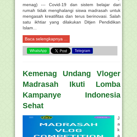
menag) --- Covid-19 dan sistem belajar dari
rumah tidak menghalangi siswa madrasah untuk
mengasah kreatifitas dan terus berinovasi. Salah
satu ikhtiar yang dilakukan Ditjen Pendidikan
Islam...
Baca selengkapnya ...
WhatsApp
Telegram
Kemenag Undang Vloger
Madrasah Ikuti Lomba
Kampanye Indonesia
Sehat
J
a
k
a