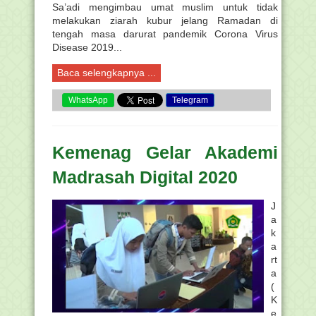
Sa’adi mengimbau umat muslim untuk tidak
melakukan ziarah kubur jelang Ramadan di
tengah masa darurat pandemik Corona Virus
Disease 2019...
Baca selengkapnya ...
WhatsApp
Telegram
Kemenag Gelar Akademi
Madrasah Digital 2020
J
a
k
a
rt
a
(
K
e