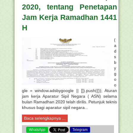
2020, tentang Penetapan
Jam Kerja Ramadhan 1441
H
(
a
d
s
b
y
g
o
o
gle = window.adsbygoogle || []).push({}); Aturan
jam kerja Aparatur Sipil Negara ( ASN) selama
bulan Ramadhan 2020 telah dirilis. Petunjuk teknis
khusus bagi aparatur sipil negara...
Baca selengkapnya ...
WhatsApp
Telegram