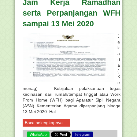
Jam Kerja Ramadhan
serta Perpanjangan WFH
sampai 13 Mei 2020
J
a
k
a
rt
a
(
K
e
menag) --- Kebijakan pelaksanaan tugas
kedinasan dari rumah/tempat tinggal atau Work
From Home (WFH) bagi Aparatur Sipil Negara
(ASN) Kementerian Agama diperpanjang hingga
13 Mei 2020. Hal...
Baca selengkapnya ...
WhatsApp
Telegram