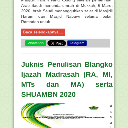
Masjidil Haram yang kosong setelah pemerintah
Arab Saudi menunda umrah di Mekkah, 6 Maret
2020. Arab Saudi menangguhkan salat di Masjidil
Haram dan Masjid Nabawi selama bulan
Ramadan untuk...
Baca selengkapnya ...
WhatsApp
Telegram
Juknis Penulisan Blangko
Ijazah Madrasah (RA, MI,
MTs dan MA) serta
SHUAMBN 2020
A
s
s
a
l