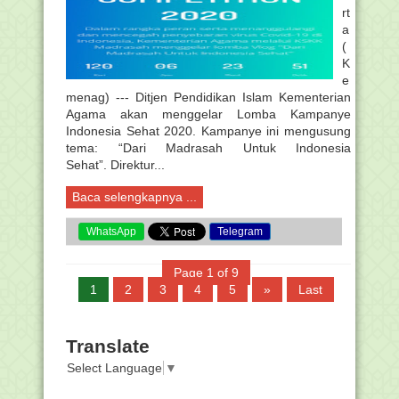
rt
a
(
K
e
menag) --- Ditjen Pendidikan Islam Kementerian
Agama akan menggelar Lomba Kampanye
Indonesia Sehat 2020. Kampanye ini mengusung
tema: “Dari Madrasah Untuk Indonesia
Sehat”. Direktur...
Baca selengkapnya ...
WhatsApp
Telegram
Page 1 of 9
1
2
3
4
5
»
Last
Translate
Select Language
▼