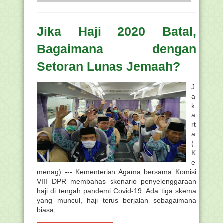
Jika Haji 2020 Batal,
Bagaimana dengan
Setoran Lunas Jemaah?
J
a
k
a
rt
a
(
K
e
menag) --- Kementerian Agama bersama Komisi
VIII DPR membahas skenario penyelenggaraan
haji di tengah pandemi Covid-19. Ada tiga skema
yang muncul, haji terus berjalan sebagaimana
biasa,...