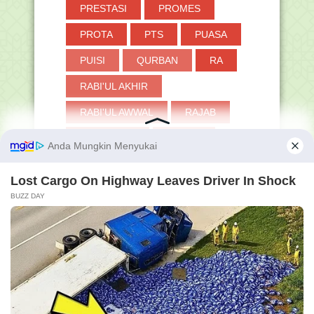
PRESTASI
PROMES
PROTA
PTS
PUASA
PUISI
QURBAN
RA
RABI'UL AKHIR
RABI'UL AWWAL
RAJAB
RAMADHAN
RAPOR
RDM
RKAM
RPP
SAKINAH
SANTRI
SAS
SAT
SBDP
SD
SEJARAH
SEKOLAH PENGGERAK
SENJATA