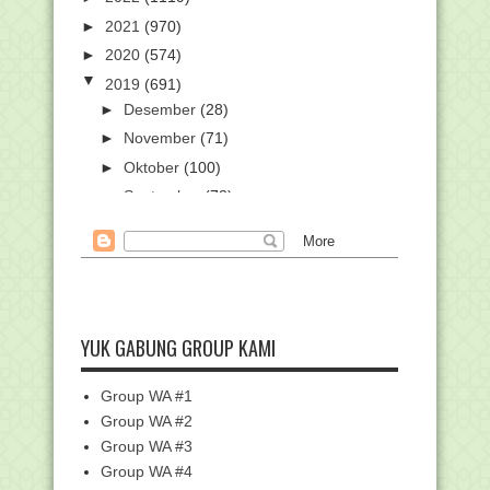
►
2021
(970)
►
2020
(574)
▼
2019
(691)
►
Desember
(28)
►
November
(71)
►
Oktober
(100)
►
September
(78)
►
Agustus
(54)
►
Juli
(42)
►
Juni
(27)
►
Mei
(47)
►
April
(39)
YUK GABUNG GROUP KAMI
▼
Maret
(62)
PR: Antara Penghambat dan Pendorong
Group WA #1
Siswa
Group WA #2
Sayembara Desain Logo Peringatan
Group WA #3
Hari Pendidikan N...
Group WA #4
Manfaat Lain dari PR Anak