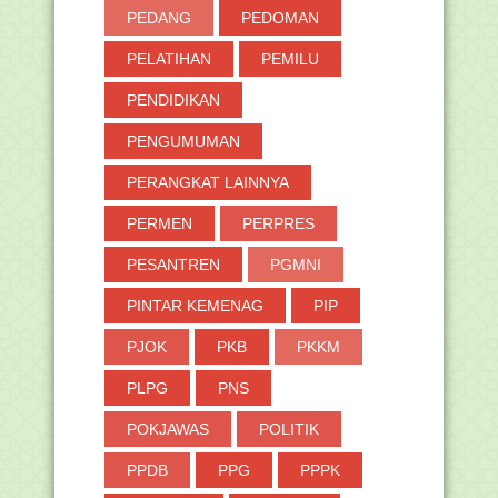
PEDANG
PEDOMAN
PELATIHAN
PEMILU
PENDIDIKAN
PENGUMUMAN
PERANGKAT LAINNYA
PERMEN
PERPRES
PESANTREN
PGMNI
PINTAR KEMENAG
PIP
PJOK
PKB
PKKM
PLPG
PNS
POKJAWAS
POLITIK
PPDB
PPG
PPPK