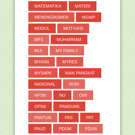
MATEMATIKA
MATERI
MENDIKDASMEN
MGMP
MODUL
MOTIVASI
MP3
MUHARRAM
MUI
MY FAMILY
MYASN
MYRES
MYSAPK
NAIK PANGKAT
NASIONAL
NISN
NPSN
NU
OMI
OPINI
PANDUAN
PANTUN
PAS
PAT
PAUD
PDUM
PDUN