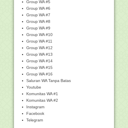
Group WA #5
Pemutakhiran Data Emis Semester
Group WA #6
Genap Tahun Pelaja...
Group WA #7
12 Ketentuan Terbaru dalan UU
Group WA #8
Penyelenggaraan Ibad...
Group WA #9
Informasi Lowongan Kerja sebagai Vice
Group WA #10
Chancellor o...
Group WA #11
KMA No. 92 Tahun 2019 tentang
Group WA #12
Pedoman Layanan Info...
Group WA #13
Kemendikbud Bakal Rubah Pola
Pengangkatan Kepala S...
Group WA #14
Group WA #15
Kebakaran di HSU, Desa Nelayan
Group WA #16
Cara Input Siswa Baru Dari Madrasah
Lulusan Satu T...
Saluran WA Tanpa Batas
Youtube
Biografi Prof. Dr. KH. Ahmad Syarwani
Zuhri Al Ban...
Komunitas WA #1
Menag: Penelitian Adalah Jihad,
Komunitas WA #2
Publikasi Ilmiah A...
Instagram
Kemenag Segera Asesmen Ulang
Facebook
Pejabat dan Bentuk Ma...
Telegram
Integrasi Data Emis - Sispena