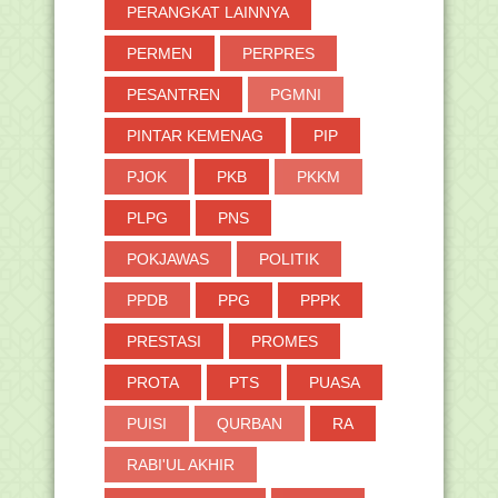
PERANGKAT LAINNYA
PERMEN
PERPRES
PESANTREN
PGMNI
PINTAR KEMENAG
PIP
PJOK
PKB
PKKM
PLPG
PNS
POKJAWAS
POLITIK
PPDB
PPG
PPPK
PRESTASI
PROMES
PROTA
PTS
PUASA
PUISI
QURBAN
RA
RABI'UL AKHIR