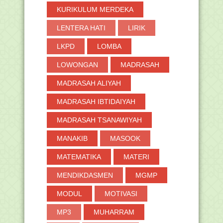
KURIKULUM MERDEKA
LENTERA HATI
LIRIK
LKPD
LOMBA
LOWONGAN
MADRASAH
MADRASAH ALIYAH
MADRASAH IBTIDAIYAH
MADRASAH TSANAWIYAH
MANAKIB
MASOOK
MATEMATIKA
MATERI
MENDIKDASMEN
MGMP
MODUL
MOTIVASI
MP3
MUHARRAM