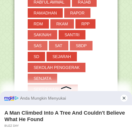
RABI'UL AWWAL
RAJAB
RAMADHAN
RAPOR
RDM
RKAM
RPP
SAKINAH
SANTRI
SAS
SAT
SBDP
SD
SEJARAH
SEKOLAH PENGGERAK
SENJATA
SERTIFIKASI GURU
SHAFAR
SHALAT
SIAGA
SIARAN PERS
SIBOSPINTAR
SILABUS