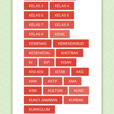
KELAS 3
KELAS 4
KELAS 5
KELAS 6
KELAS 7
KELAS 8
KELAS 9
KEME
KEMENAG
KEMENDIKBUD
KESEHATAN
KHOTBAH
KI
KIP
KISAH
KISI-KISI
KITAB
KKG
KKM
KKTP
KMA
KSM
KULTUM
KUNC
KUNCI JAWABAN
KURBAN
KURIKULUM