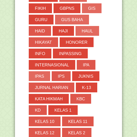
►
2016
(2)
FIKIH
GBPNS
GIS
GURU
GUS BAHA
HAID
HAJI
HAUL
HIKAYAT
HONORER
INFO
INPASSING
INTERNASIONAL
IPA
IPAS
IPS
JUKNIS
JURNAL HARIAN
K-13
KATA HIKMAH
KBC
KD
KELAS 1
KELAS 10
KELAS 11
KELAS 12
KELAS 2