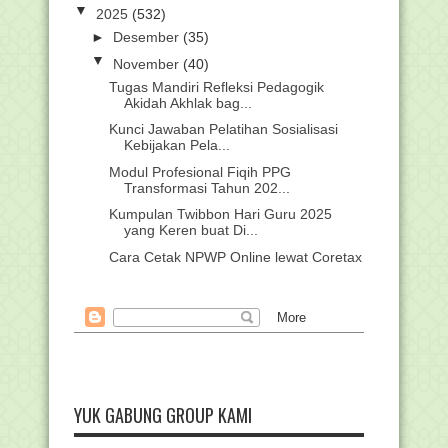
▼
2025
(532)
►
Desember
(35)
▼
November
(40)
Tugas Mandiri Refleksi Pedagogik
Akidah Akhlak bag...
Kunci Jawaban Pelatihan Sosialisasi
Kebijakan Pela...
Modul Profesional Fiqih PPG
Transformasi Tahun 202...
Kumpulan Twibbon Hari Guru 2025
yang Keren buat Di...
Cara Cetak NPWP Online lewat Coretax
Panduan Praktis Aktivasi Akun Coretax
DJP
Soal + Kunci Jawaban PAS SD/MI
Semester 1 (Kelas ...
Soal + Kunci Jawaban PAS Kelas 4
Semester 1
YUK GABUNG GROUP KAMI
Soal + Kunci Jawaban PAS Kelas 3
Semester 1