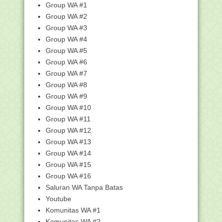
Soal + Kunci Jawaban PAS Kelas 2
Group WA #1
Semester 1
Group WA #2
Soal + Kunci Jawaban PAS Kelas 1
Group WA #3
Semester 1
Group WA #4
Unduh Bank Soal Kelas 6 SD/MI, Berisi
Group WA #5
Kisi-kisi d...
Group WA #6
Unduh Bank Soal Kelas 5 SD/MI, Berisi
Group WA #7
Kisi-kisi d...
Group WA #8
Unduh Bank Soal Kelas 4 SD/MI, Berisi
Kisi-kisi d...
Group WA #9
Group WA #10
Unduh Bank Soal Kelas 3 SD/MI, Berisi
Kisi-kisi d...
Group WA #11
Unduh Bank Soal Kelas 2 SD/MI, Berisi
Group WA #12
Kisi-kisi d...
Group WA #13
Unduh Bank Soal Kelas 1 SD/MI, Berisi
Group WA #14
Kisi-kisi d...
Group WA #15
Kemenag Gelar Sosialisasi KMA 1503
Group WA #16
Tahun 2025 Seca...
Saluran WA Tanpa Batas
Link Daftar dan Kumpulan Kunci
Youtube
Jawaban Pelatihan D...
Komunitas WA #1
Kumpulan Kunci Jawaban Pelatihan
Berbagi Cerita In...
Komunitas WA #2