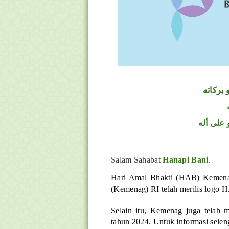
 بركاته
 على أله
Salam Sahabat
Hanapi Bani
.
Hari Amal Bhakti (HAB) Kemenag
(Kemenag) RI telah merilis logo H
Selain itu, Kemenag juga tela
tahun 2024. Untuk informasi selen