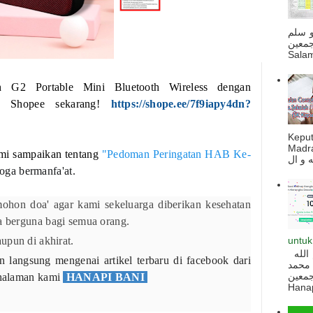
و سلم
جمعين
Salam
h G2 Portable Mini Bluetooth Wireless dengan
i Shopee sekarang!
https://shope.ee/7f9iapy4dn?
Kepu
Madra
mi sampaikan tentang
"Pedoman Peringatan HAB Ke-
oga bermanfa'at.
ohon doa' agar kami sekeluarga diberikan kesehatan
ta berguna bagi semua orang.
untuk
upun di akhirat.
السلام عليكم و رحمة الله و بركاته بسم الله
langsung mengenai artikel terbaru di facebook dari
 محمد
ه أجمعين
 halaman kami
HANAPI BANI
Hanapi