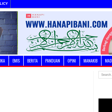
LICY
IKA
EMIS
BERITA
PANDUAN
OPINI
MANAKIB
MAD