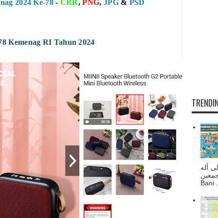
ag 2024 Ke-78
-
CRR
,
PNG
,
JPG
&
PSD
78 Kemenag RI Tahun 2024
TRENDIN
ى أله
صحبه أجمعين
Bani . 