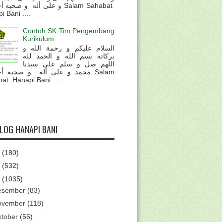
و على أله و صحب Salam Sahabat
 Bani ....
Contoh SK Tim Pengembang
Kurikulum
السلام عليكم و رحمة الله و
بركاته بسم الله و الحمد لله
اللهم صل و سلم على سيدنا
محمد و على أله و صحبه أ Salam
at Hanapi Bani . ...
BLOG HANAPI BANI
6
(180)
5
(532)
4
(1035)
esember
(83)
ovember
(118)
ktober
(56)