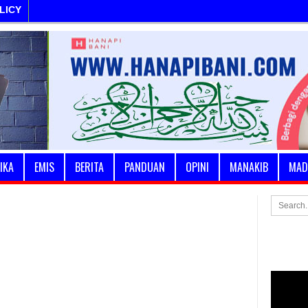
LICY
IKA
EMIS
BERITA
PANDUAN
OPINI
MANAKIB
MAD