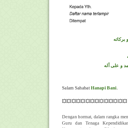
 بركاته
د و على أله
Salam Sahabat
Hanapi Bani
.
💥💥💥💥💥💥💥💥💥💥💥💥💥💥
Dengan hormat, dalam rangka meni
Guru dan Tenaga Kependidikan