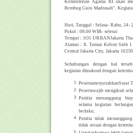
Kementerian Agama RI akan me
Rembug Guru Madrasah”. Kegiatan 
Hari, Tanggal :
Selasa- Rabu, 24-
Pukul :
08.00 WIB- selesai
Tempat :
1O1 URBANJakarta Tha
Alamat :
Jl. Taman Kebon Sirih 
Central Jakarta City, Jakarta 10250
Sehubungan dengan hal terseb
kegiatan
dimaksud dengan ketentua
PesertamenyerahkanSurat Tu
Pesertawajib mengikuti selu
Panitia menanggung biay
selama
kegiatan berlang
berlaku;
Panitia tidak menanggung
tidak
sesuai dengan ketentu
Untukinformasi lebih lanju