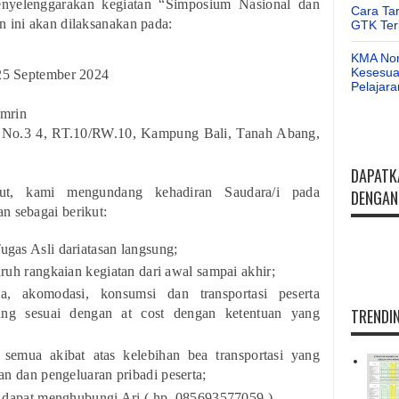
nyelenggarakan kegiatan “Simposium Nasional
dan
Cara Ta
ini akan dilaksanakan pada:
GTK Ter
KMA Nom
Kesesuai
 25 September 2024
Pelajar
mrin
1 No.3 4, RT.10/RW.10, Kampung Bali,
Tanah Abang,
DAPATK
ut, kami mengundang kehadiran Saudara/i pada
DENGAN 
n sebagai berikut:
gas Asli dariatasan langsung;
ruh rangkaian kegiatan dari awal sampai akhir;
a, akomodasi, konsumsi dan transportasi peserta
TRENDIN
sung sesuai dengan at cost dengan ketentuan yang
 semua akibat atas kelebihan bea transportasi yang
an dan pengeluaran pribadi peserta;
t dapat menghubungi Ari ( hp. 085693577059 ).