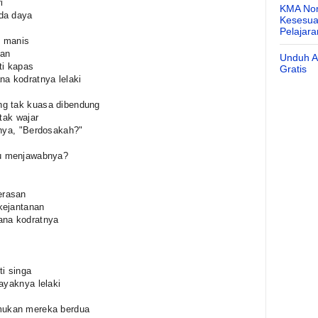
i
KMA Nom
da daya
Kesesuai
Pelajar
u manis
lan
Unduh Ap
ti kapas
Gratis
na kodratnya lelaki
ng tak kuasa dibendung
tak wajar
nnya, "Berdosakah?"
u menjawabnya?
erasan
kejantanan
ana kodratnya
ti singa
ayaknya lelaki
mukan mereka berdua