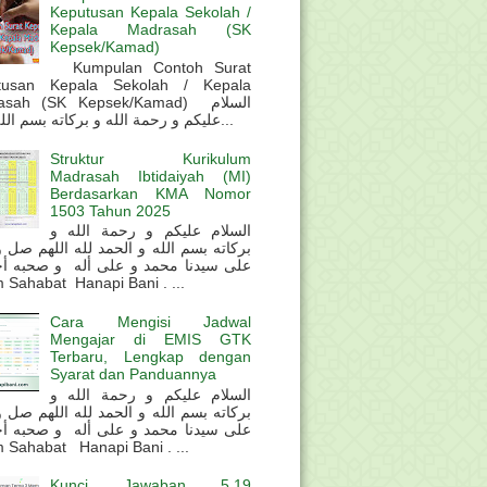
Keputusan Kepala Sekolah /
Kepala Madrasah (SK
Kepsek/Kamad)
Kumpulan Contoh Surat
tusan Kepala Sekolah / Kepala
sah (SK Kepsek/Kamad) السلام
عليكم و رحمة الله و بركاته بسم الله و ال...
Struktur Kurikulum
Madrasah Ibtidaiyah (MI)
Berdasarkan KMA Nomor
1503 Tahun 2025
السلام عليكم و رحمة الله و
بركاته بسم الله و الحمد لله اللهم صل 
على سيدنا محمد و على أله و صحبه أ
 Sahabat Hanapi Bani . ...
Cara Mengisi Jadwal
Mengajar di EMIS GTK
Terbaru, Lengkap dengan
Syarat dan Panduannya
السلام عليكم و رحمة الله و
بركاته بسم الله و الحمد لله اللهم صل 
على سيدنا محمد و على أله و صحبه أ
 Sahabat Hanapi Bani . ...
Kunci Jawaban 5.19