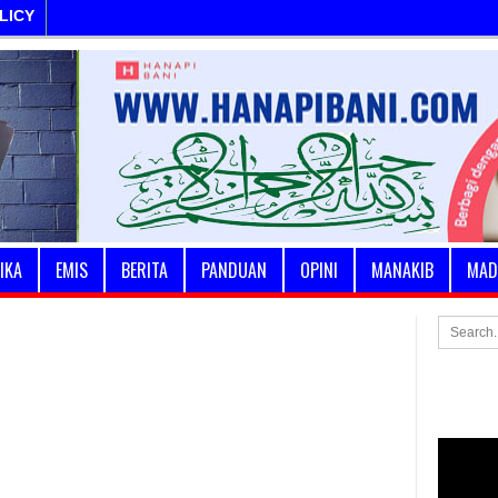
LICY
IKA
EMIS
BERITA
PANDUAN
OPINI
MANAKIB
MAD