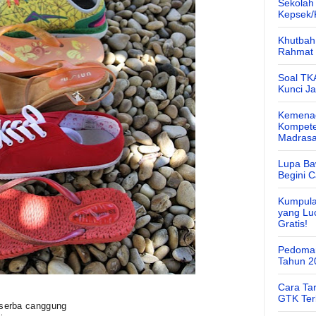
Sekolah
Kepsek
Khutbah 
Rahmat 
Soal TK
Kunci J
Kemenag
Kompete
Madras
Lupa Ba
Begini 
Kumpula
yang Lu
Gratis!
Pedoman
Tahun 2
Cara Ta
GTK Ter
serba canggung