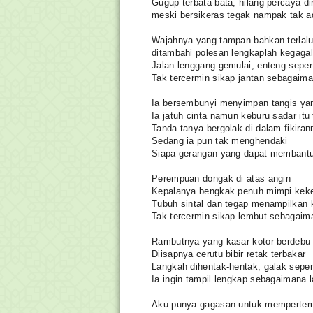
Gugup terbata-bata, hilang percaya dir
meski bersikeras tegak nampak tak a
Wajahnya yang tampan bahkan terlal
ditambahi polesan lengkaplah kegaga
Jalan lenggang gemulai, enteng seper
Tak tercermin sikap jantan sebagaima
Ia bersembunyi menyimpan tangis ya
Ia jatuh cinta namun keburu sadar itu 
Tanda tanya bergolak di dalam fikira
Sedang ia pun tak menghendaki
Siapa gerangan yang dapat membant
Perempuan dongak di atas angin
Kepalanya bengkak penuh mimpi kek
Tubuh sintal dan tegap menampilkan 
Tak tercermin sikap lembut sebagaim
Rambutnya yang kasar kotor berdebu
Diisapnya cerutu bibir retak terbakar
Langkah dihentak-hentak, galak seper
Ia ingin tampil lengkap sebagaimana l
Aku punya gagasan untuk memperte