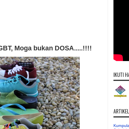
GBT, Moga bukan DOSA.....!!!!
IKUTI H
ARTIKE
Kumpula