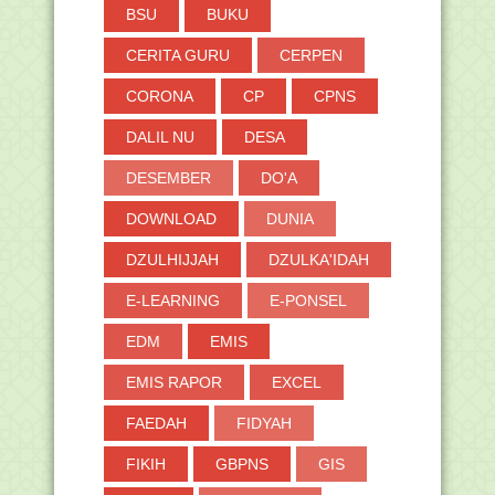
BSU
BUKU
CERITA GURU
CERPEN
CORONA
CP
CPNS
DALIL NU
DESA
DESEMBER
DO'A
DOWNLOAD
DUNIA
DZULHIJJAH
DZULKA'IDAH
E-LEARNING
E-PONSEL
EDM
EMIS
EMIS RAPOR
EXCEL
FAEDAH
FIDYAH
FIKIH
GBPNS
GIS