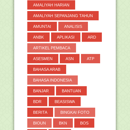
AMALIYAH HARIAN
AMALIYAH SEPANJANG TAHUN
AMUNTAI
ANALISIS
ANBK
APLIKASI
ARD
ARTIKEL PEMBACA
ASESMEN
ASN
ATP
BAHASA ARAB
BAHASA INDONESIA
BANJAR
BANTUAN
BDR
BEASISWA
BERITA
BINGKAI FOTO
BIOUN
BKN
BOS