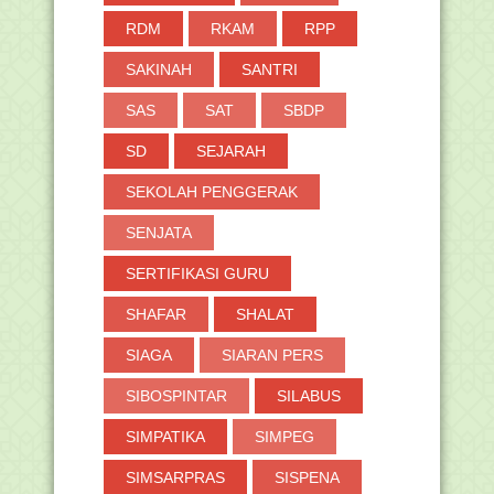
RDM
RKAM
RPP
SAKINAH
SANTRI
SAS
SAT
SBDP
SD
SEJARAH
SEKOLAH PENGGERAK
SENJATA
SERTIFIKASI GURU
SHAFAR
SHALAT
SIAGA
SIARAN PERS
SIBOSPINTAR
SILABUS
SIMPATIKA
SIMPEG
SIMSARPRAS
SISPENA