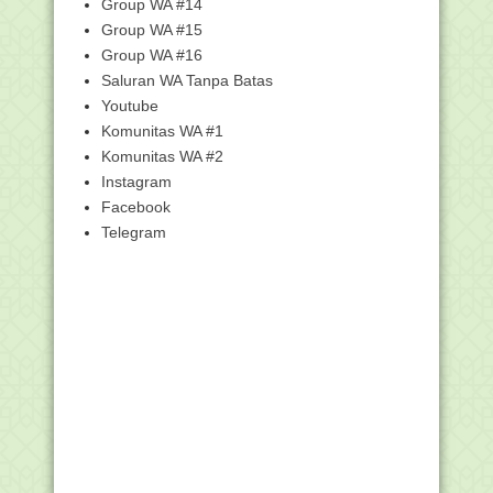
Group WA #14
Bagian Penting Pengisian Data
Group WA #15
Capesun 2018
Group WA #16
Undangan Peserta PLPG Sesi I
Saluran WA Tanpa Batas
Kemenag Rayon 110
Youtube
Info EMIS 06-12-2017 Khusus SULTRA
Komunitas WA #1
(Sulawesi Tengg...
Komunitas WA #2
Kisi-Kisi UM MTs Mapel SKI (Sejarah
Instagram
Kebudayaan Isl...
Facebook
Peraturan Menteri Agama Republik
Indonesia No. 58 ...
Telegram
Edaran Pendataan Calon Peserta UN,
UM, UNPK dan UP...
Mekanisme Pendataan Calon Peserta
Ujian Nasional M...
UNDANGAN PESERTA PLPG TAHAP 2
PAI PADA SEKOLAH
Surat Edaran Pembayaran Selisih
Tunjangan Kinerja ...
►
November
(28)
►
Oktober
(61)