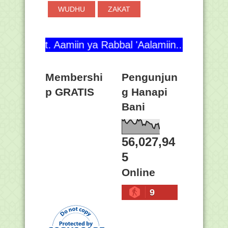
WUDHU
ZAKAT
amiin ya Rabbal 'Aalamiin.....!!!
Membershi
Pengunjun
p GRATIS
g Hanapi
Bani
56,027,94
5
Online
9