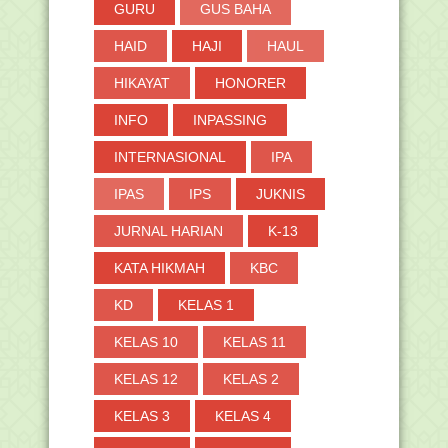
GURU
GUS BAHA
HAID
HAJI
HAUL
HIKAYAT
HONORER
INFO
INPASSING
INTERNASIONAL
IPA
IPAS
IPS
JUKNIS
JURNAL HARIAN
K-13
KATA HIKMAH
KBC
KD
KELAS 1
KELAS 10
KELAS 11
KELAS 12
KELAS 2
KELAS 3
KELAS 4