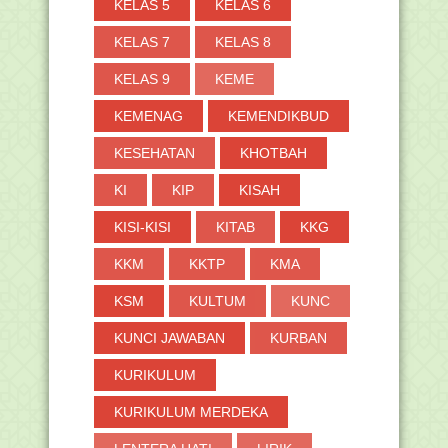
KELAS 5
KELAS 6
KELAS 7
KELAS 8
KELAS 9
KEME
KEMENAG
KEMENDIKBUD
KESEHATAN
KHOTBAH
KI
KIP
KISAH
KISI-KISI
KITAB
KKG
KKM
KKTP
KMA
KSM
KULTUM
KUNC
KUNCI JAWABAN
KURBAN
KURIKULUM
KURIKULUM MERDEKA