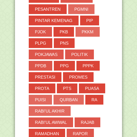
PESANTREN
PGMNI
PINTAR KEMENAG
PIP
PJOK
PKB
PKKM
PLPG
PNS
POKJAWAS
POLITIK
PPDB
PPG
PPPK
PRESTASI
PROMES
PROTA
PTS
PUASA
PUISI
QURBAN
RA
RABI'UL AKHIR
RABI'UL AWWAL
RAJAB
RAMADHAN
RAPOR