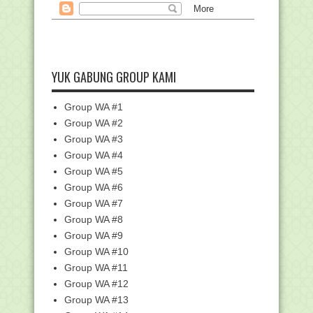
Hari Ibu, Tasyabbuh???
Sedikit Saran Buat LGBT, Moga bukan
DOSA.....!!!!
Perangkat Akreditasi SD/MI
YUK GABUNG GROUP KAMI
Buku K13 SD Kelas V Semester II Revisi
Tahun 2017
Buku K13 SD Kelas 2 Semester II Revisi
Group WA #1
Tahun 2017
Group WA #2
Buku K13 SD Kelas 4 Revisi 2017
Group WA #3
Semester II
Group WA #4
Buku K13 SD kelas 1 Revisi 2017
Group WA #5
Semester II
Group WA #6
APA KIRA-KIRA DONALD TRUMP
Group WA #7
BERTUGAS MEMBUKA PINTU ...
Group WA #8
File Unduhan dari EMIS Tidak Bisa
Diproses Saat di...
Group WA #9
Group WA #10
Cara upload FILE.EZ ke web BIOUN
Group WA #11
Prosedur Operasional Standar (POS)
Penyelengara Uj...
Group WA #12
Group WA #13
Kisi-Kisi UAMBN Fikih MA Non
Keagamaan Tahun 2017/...