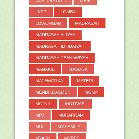
LENTERA HATI
LIRIK
LKPD
LOMBA
LOWONGAN
MADRASAH
MADRASAH ALIYAH
MADRASAH IBTIDAIYAH
MADRASAH TSANAWIYAH
MANAKIB
MASOOK
MATEMATIKA
MATERI
MENDIKDASMEN
MGMP
MODUL
MOTIVASI
MP3
MUHARRAM
MUI
MY FAMILY
MYASN
MYRES