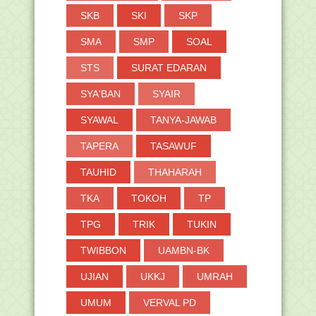
SKB
SKI
SKP
SMA
SMP
SOAL
STS
SURAT EDARAN
SYA'BAN
SYAIR
SYAWAL
TANYA-JAWAB
TAPERA
TASAWUF
TAUHID
THAHARAH
TKA
TOKOH
TP
TPG
TRIK
TUKIN
TWIBBON
UAMBN-BK
UJIAN
UKKJ
UMRAH
UMUM
VERVAL PD