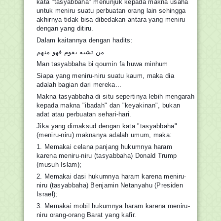
kata "tasyabbaha" menunjuk kepada makna usaha
untuk meniru suatu perbuatan orang lain sehingga
akhirnya tidak bisa dibedakan antara yang meniru
dengan yang ditiru.
Dalam kaitannya dengan hadits:
من تشبه بقوم فهو منهم
Man tasyabbaha bi qoumin fa huwa minhum
Siapa yang meniru-niru suatu kaum, maka dia
adalah bagian dari mereka...
Makna tasyabbaha di situ sepertinya lebih mengarah
kepada makna "ibadah" dan "keyakinan", bukan
adat atau perbuatan sehari-hari.
Jika yang dimaksud dengan kata "tasyabbaha"
(meniru-niru) maknanya adalah umum, maka:
1. Memakai celana panjang hukumnya haram
karena meniru-niru (tasyabbaha) Donald Trump
(musuh Islam);
2. Memakai dasi hukumnya haram karena meniru-
niru (tasyabbaha) Benjamin Netanyahu (Presiden
Israel);
3. Memakai mobil hukumnya haram karena meniru-
niru orang-orang Barat yang kafir.