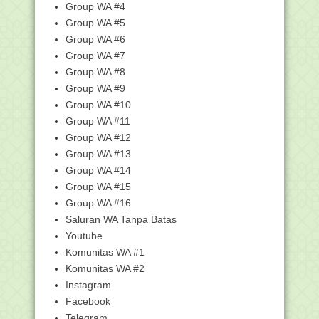
Group WA #4
Cara Update Aplikasi Raport Digital (
ARD ) ke Ver...
Group WA #5
Group WA #6
Filipina Belajar Pendidikan Madrasah di
Indonesia
Group WA #7
Buka Asesmen, Sekjen: ASN itu Harus
Group WA #8
Bisa Merasa, B...
Group WA #9
5.613 Siswa Ikuti Seleksi Beasiswa dan
Group WA #10
Non Beasisw...
Group WA #11
Juknis Pengangkatan Kepala Madrasah
Group WA #12
Kalender Pendidikan Madrasah Tahun
Group WA #13
Pelajaran 2019-...
Group WA #14
Kemenag Buka Seleksi Beasiswa S2
Group WA #15
bagi Guru dan Cal...
Group WA #16
Pengumuman Penempatan Peserta
Saluran WA Tanpa Batas
PPG Masrasah Dalam J...
Youtube
Pelaksanaan PPG Daljab 2019
Komunitas WA #1
Awas, ASN Tak Masuk Kerja Senin
Komunitas WA #2
Besok Akan Kena Sa...
Instagram
CPNS 2019, Dibuka Seusai Lebaran,
Facebook
Ada 254.173 Form...
Telegram