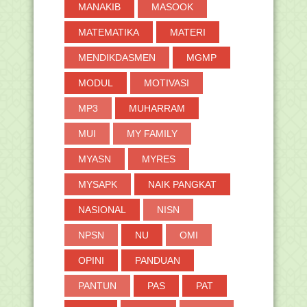
MANAKIB
MASOOK
MATEMATIKA
MATERI
MENDIKDASMEN
MGMP
MODUL
MOTIVASI
MP3
MUHARRAM
MUI
MY FAMILY
MYASN
MYRES
MYSAPK
NAIK PANGKAT
NASIONAL
NISN
NPSN
NU
OMI
OPINI
PANDUAN
PANTUN
PAS
PAT