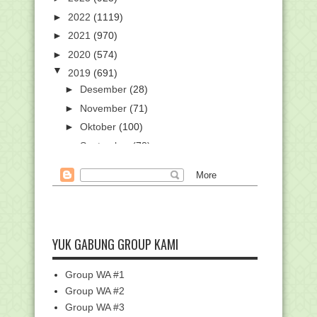
►
2022
(1119)
►
2021
(970)
►
2020
(574)
▼
2019
(691)
►
Desember
(28)
►
November
(71)
►
Oktober
(100)
►
September
(78)
►
Agustus
(54)
►
Juli
(42)
▼
Juni
(27)
Facebook Bekali Ratusan Guru dan
Ribuan Siswa Madr...
YUK GABUNG GROUP KAMI
Lulus MIN, Siswa Terbitkan Buku
'Lukisan Hati Para...
Group WA #1
Petunjuk Penggunaan ARD 2.3.3
Group WA #2
Do'a Bagi Suami dan Isteri Saat Sang
Group WA #3
Isteri Hamil