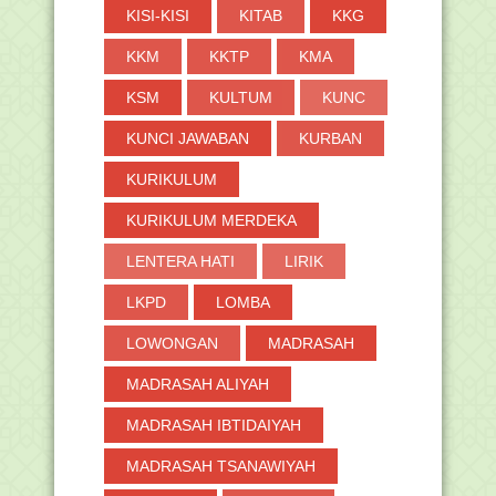
KISI-KISI
KITAB
KKG
KKM
KKTP
KMA
KSM
KULTUM
KUNC
KUNCI JAWABAN
KURBAN
KURIKULUM
KURIKULUM MERDEKA
LENTERA HATI
LIRIK
LKPD
LOMBA
LOWONGAN
MADRASAH
MADRASAH ALIYAH
MADRASAH IBTIDAIYAH
MADRASAH TSANAWIYAH