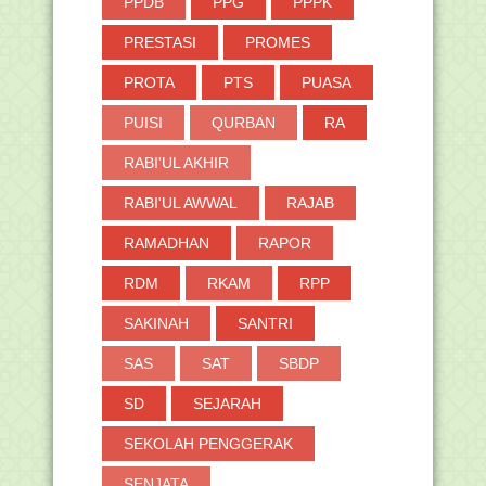
PPDB
PPG
PPPK
PRESTASI
PROMES
PROTA
PTS
PUASA
PUISI
QURBAN
RA
RABI'UL AKHIR
RABI'UL AWWAL
RAJAB
RAMADHAN
RAPOR
RDM
RKAM
RPP
SAKINAH
SANTRI
SAS
SAT
SBDP
SD
SEJARAH
SEKOLAH PENGGERAK
SENJATA