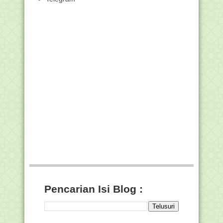
7 Sunnah Nabi di Hari Idul Fitri
Sesuai Fatwa, Ketua MUI: Tidak Ada
Alasan Tolak Ha...
Kok Hari Idul Fitri di Indonesia beda
dengan Arab ...
Khutbah Idul Fitri Singkat, Edisi Terbaru
2019 M/1...
Kisah PPG by Misri Rezeki
Pemerintah Tetapkan 1 Syawal 1440H,
Jatuh pada 5 J...
Tidak Ada Referensi Hilal Awal Syawal
1440H Terama...
Alur Penggunaan Aplikasi Rapor Digital
(ARD) Madra...
Dana BOP & UMP GTK Non PNS pada
Madrasah DKI Cair
Ribuan ASN Kemenag Ikuti Upacara
Hari Lahir Pancasila
Pencarian Isi Blog :
Pemanggilan Peserta Training Centre
(TC) II Kafila...
Pendaftaran Program Beasiswa 5000