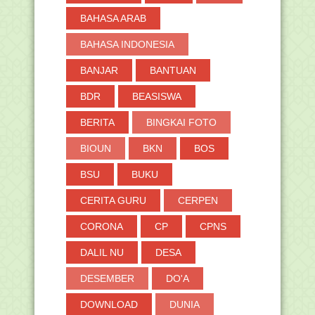
BAHASA ARAB
BAHASA INDONESIA
BANJAR
BANTUAN
BDR
BEASISWA
BERITA
BINGKAI FOTO
BIOUN
BKN
BOS
BSU
BUKU
CERITA GURU
CERPEN
CORONA
CP
CPNS
DALIL NU
DESA
DESEMBER
DO'A
DOWNLOAD
DUNIA