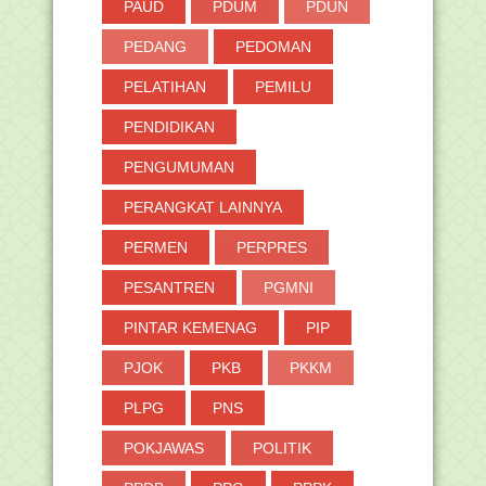
PAUD
PDUM
PDUN
PEDANG
PEDOMAN
PELATIHAN
PEMILU
PENDIDIKAN
PENGUMUMAN
PERANGKAT LAINNYA
PERMEN
PERPRES
PESANTREN
PGMNI
PINTAR KEMENAG
PIP
PJOK
PKB
PKKM
PLPG
PNS
POKJAWAS
POLITIK