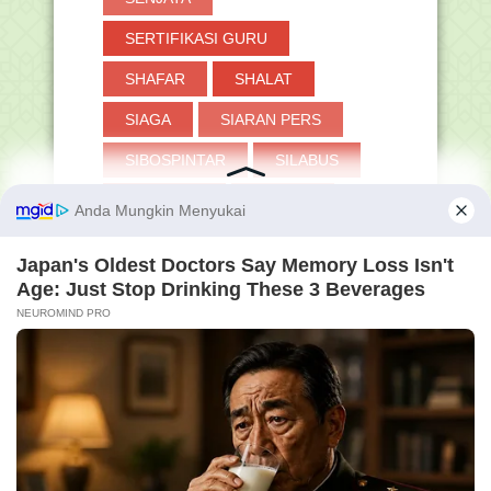
SERTIFIKASI GURU
SHAFAR
SHALAT
SIAGA
SIARAN PERS
SIBOSPINTAR
SILABUS
SIMPATIKA
SIMPEG
SIMSARPRAS
SISPENA
SKB
SKI
SKP
SMA
SMP
SOAL
STS
SURAT EDARAN
SYA'BAN
SYAIR
SYAWAL
TANYA-JAWAB
TAPERA
TASAWUF