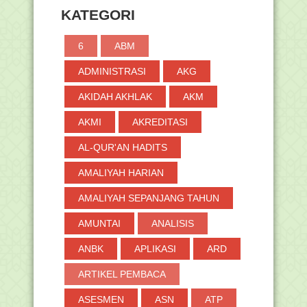
Doktor Dalam Neg...
KATEGORI
►
Mei
(47)
►
April
(39)
6
ABM
►
Maret
(62)
ADMINISTRASI
AKG
►
Februari
(76)
AKIDAH AKHLAK
AKM
►
Januari
(67)
AKMI
AKREDITASI
►
2018
(264)
►
2017
(371)
AL-QUR'AN HADITS
►
2016
(2)
AMALIYAH HARIAN
AMALIYAH SEPANJANG TAHUN
AMUNTAI
ANALISIS
ANBK
APLIKASI
ARD
ARTIKEL PEMBACA
ASESMEN
ASN
ATP