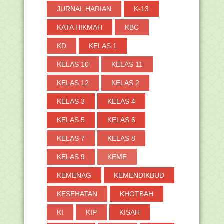
JURNAL HARIAN
K-13
KATA HIKMAH
KBC
KD
KELAS 1
KELAS 10
KELAS 11
KELAS 12
KELAS 2
KELAS 3
KELAS 4
KELAS 5
KELAS 6
KELAS 7
KELAS 8
KELAS 9
KEME
KEMENAG
KEMENDIKBUD
KESEHATAN
KHOTBAH
KI
KIP
KISAH