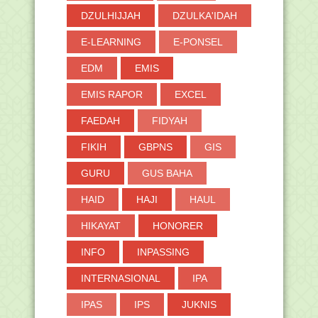
DZULHIJJAH
DZULKA'IDAH
E-LEARNING
E-PONSEL
EDM
EMIS
EMIS RAPOR
EXCEL
FAEDAH
FIDYAH
FIKIH
GBPNS
GIS
GURU
GUS BAHA
HAID
HAJI
HAUL
HIKAYAT
HONORER
INFO
INPASSING
INTERNASIONAL
IPA
IPAS
IPS
JUKNIS