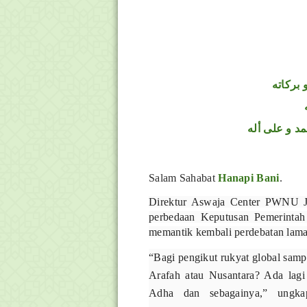
 بركاته
د و على أله
Salam Sahabat
Hanapi Bani
.
Direktur Aswaja Center PWNU 
perbedaan Keputusan Pemerintah
memantik kembali perdebatan lama
“Bagi pengikut rukyat global samp
Arafah atau Nusantara? Ada lag
Adha dan sebagainya,” ungka