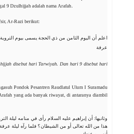
al 9 Dzulhijjah adalah nama Arafah.
ir, Ar-Razi berikut:
اﻋﻠﻢ ﺃﻥ اﻟﻴﻮﻡ اﻟﺜﺎﻣﻦ ﻣﻦ ﺫﻱ اﻟﺤﺠﺔ ﻳﺴﻤﻰ ﺑﻴﻮﻡ اﻟﺘﺮﻭﻳﺔ،
ﻋﺮﻓﺔ
ijjah disebut hari Tarwiyah. Dan hari 9 disebut hari
ngasuh Pondok Pesantren Raudlatul Ulum I Suramadu
Arafah yang ada banyak riwayat, di antaranya diambil
ﻭﺛﺎﻧﻴﻬﺎ: ﺃﻥ ﺇﺑﺮاﻫﻴﻢ ﻋﻠﻴﻪ اﻟﺴﻼﻡ ﺭﺃﻯ ﻓﻲ ﻣﻨﺎﻣﻪ ﻟﻴﻠﺔ اﻟﺘﺮ
ﻫﺬا ﻣﻦ اﻟﻠﻪ ﺗﻌﺎﻟﻰ ﺃﻭ ﻣﻦ اﻟﺸﻴﻄﺎﻥ؟ ﻓﻠﻤﺎ ﺭﺁﻩ ﻟﻴﻠﺔ ﻋﺮﻓ
ﺃﻧﻪ ﻣﻦ ﻋﻨﺪﻙ