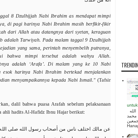
ggal 8 Dzulhijjah Nabi Ibrahim as mendapat mimpi
, di pagi harinya Nabi Ibrahim masih berfikir-fikir
ah dari Allah atau datangnya dari syetan, keraguan
ab adalah Tarwiyah. Pada malam taggal 9 Dzulhijjah
ejadian yang sama, perintah menyembelih putranya,
i bahwa mimpi tersebut adalah wahyu Allah.
TRENDIN
abnya adalah ‘Arafa’. Di malam yang ke 10 Nabi
 esok harinya Nabi Ibrahim bertekad menjalankan
mudian menyampaikannya kepada Nabi Ismail."
(Tafsir
an, dalil bahwa puasa Arafah sebelum pelaksanaan
untuk
السلام عليكم و رحمة الله و بركاته بسم الله
 ahli hadits Al-Hafidz Ibnu Hajar berikut:
 محمد
ه أجمعين
Hanapi
ﻋﻦ ﻣﺎﻟﻚ اﺧﺘﻠﻒ ﻧﺎﺱ ﻣﻦ ﺃﺻﺤﺎﺏ ﺭﺳﻮﻝ اﻟﻠﻪ ﺻﻠﻰ اﻟﻠﻪ 