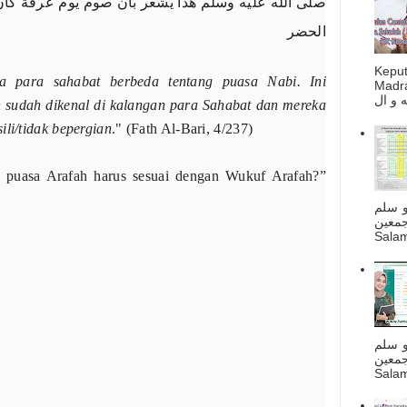
ﺻﻠﻰ اﻟﻠﻪ ﻋﻠﻴﻪ ﻭﺳﻠﻢ ﻫﺬا ﻳﺸﻌﺮ ﺑﺄﻥ ﺻﻮﻡ ﻳﻮﻡ ﻋﺮﻓﺔ ﻛﺎﻥ
اﻟﺤﻀﺮ
Kepu
a para sahabat berbeda tentang puasa Nabi. Ini
Madra
sudah dikenal di kalangan para Sahabat dan mereka
ili/tidak bepergian
." (Fath Al-Bari, 4/237)
n puasa Arafah harus sesuai dengan Wukuf Arafah?”
و سلم
جمعين
Salam
و سلم
جمعين
Salam