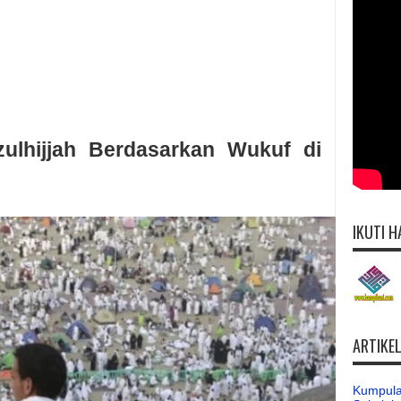
lhijjah Berdasarkan Wukuf di
IKUTI H
ARTIKE
Kumpula