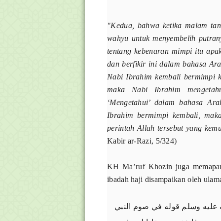
"Kedua, bahwa ketika malam tan
wahyu untuk menyembelih putranya
tentang kebenaran mimpi itu apak
dan berfikir ini dalam bahasa Ar
Nabi Ibrahim kembali bermimpi k
maka Nabi Ibrahim mengetahu
‘Mengetahui’ dalam bahasa Ar
Ibrahim bermimpi kembali, maka
perintah Allah tersebut yang ke
Kabir ar-Razi, 5/324)
KH Ma’ruf Khozin juga memapark
ibadah haji disampaikan oleh ulama
ﻋﻠﻴﻪ ﻭﺳﻠﻢ ﻗﻮﻟﻪ ﻓﻲ ﺻﻮﻡ اﻟﻨﺒﻲ