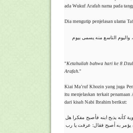
ada Wukuf Arafah nama pada tangg
Dia mengutip penjelasan ulama Tafs
 ﻭاﻟﻴﻮﻡ اﻟﺘﺎﺳﻊ ﻣﻨﻪ ﻳﺴﻤﻰ ﺑﻴﻮﻡ
"
Ketahuilah bahwa hari ke 8 Dzulh
Arafah
."
Kiai Ma’ruf Khozin yang juga Pe
itu menjelaskan terkait penamaan 
dari kisah Nabi Ibrahim berikut:
ﻭﻳﺔ ﻛﺄﻧﻪ ﻳﺬﺑﺢ اﺑﻨﻪ ﻓﺄﺻﺒﺢ ﻣﻔﻜﺮا ﻫﻞ
ﺔ ﻳﺆﻣﺮ ﺑﻪ ﺃﺻﺒﺢ ﻓﻘﺎﻝ: ﻋﺮﻓﺖ ﻳﺎ ﺭﺏ