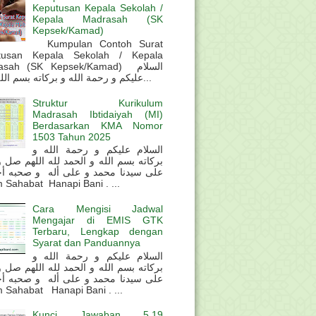
Keputusan Kepala Sekolah /
Kepala Madrasah (SK
Kepsek/Kamad)
Kumpulan Contoh Surat
tusan Kepala Sekolah / Kepala
sah (SK Kepsek/Kamad) السلام
عليكم و رحمة الله و بركاته بسم الله و ال...
Struktur Kurikulum
Madrasah Ibtidaiyah (MI)
Berdasarkan KMA Nomor
1503 Tahun 2025
السلام عليكم و رحمة الله و
بركاته بسم الله و الحمد لله اللهم صل 
على سيدنا محمد و على أله و صحبه أ
 Sahabat Hanapi Bani . ...
Cara Mengisi Jadwal
Mengajar di EMIS GTK
Terbaru, Lengkap dengan
Syarat dan Panduannya
السلام عليكم و رحمة الله و
بركاته بسم الله و الحمد لله اللهم صل 
على سيدنا محمد و على أله و صحبه أ
 Sahabat Hanapi Bani . ...
Kunci Jawaban 5.19