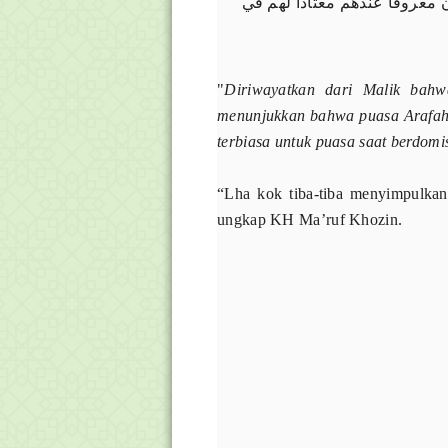
 ﻣﻌﺮﻭﻓﺎ ﻋﻨﺪﻫﻢ ﻣﻌﺘﺎﺩا ﻟﻬﻢ ﻓﻲ
"
Diriwayatkan dari Malik bahw
menunjukkan bahwa puasa Arafah 
terbiasa untuk puasa saat berdomis
“Lha kok tiba-tiba menyimpulka
ungkap KH Ma’ruf Khozin.