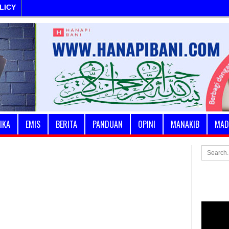
LICY
IKA
EMIS
BERITA
PANDUAN
OPINI
MANAKIB
MAD