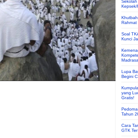
Sekolah
Kepsek
Khutbah 
Rahmat 
Soal TK
Kunci J
Kemenag
Kompete
Madras
Lupa Ba
Begini 
Kumpula
yang Lu
Gratis!
Pedoman
Tahun 2
Cara Ta
GTK Ter