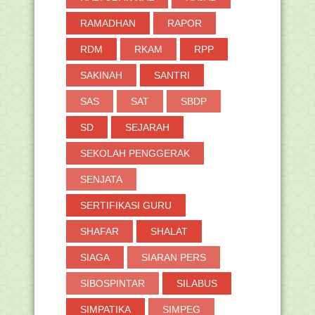
RAMADHAN
RAPOR
RDM
RKAM
RPP
SAKINAH
SANTRI
SAS
SAT
SBDP
SD
SEJARAH
SEKOLAH PENGGERAK
SENJATA
SERTIFIKASI GURU
SHAFAR
SHALAT
SIAGA
SIARAN PERS
SIBOSPINTAR
SILABUS
SIMPATIKA
SIMPEG