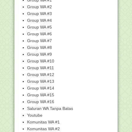
Hikmah Waktu dan Jumlah Rakaat
Group WA #2
Shalat
Group WA #3
Soal UAS/PAS Bahasa Inggris SMA/MA
Group WA #4
Semester 1 dan ...
Group WA #5
Komisi VIII dan Kemenag Sepakati
Group WA #6
Rerata BPIH 2024 ...
Group WA #7
Info Pembayaran TPG (Tunjangan
Group WA #8
Profesi Guru) Novem...
Group WA #9
Berhati-hati di Usia 35 - 40 Tahun
Group WA #10
Kemenag Buka Program Persiapan
Group WA #11
Beasiswa bagi Santr...
Group WA #12
Pemenang Anugerah GTK Madrasah
Group WA #13
Tahun 2023, Berikut...
Group WA #14
Adab Menghormati Guru Menurut Kitab
Ta’lim Muta’allim
Group WA #15
Group WA #16
Hari Guru Nasional 2023, Menag
Serahkan 98.972 SK ...
Saluran WA Tanpa Batas
744 Peserta Lolos SKD, 156 Berhak Ikut
Youtube
Seleksi Kom...
Komunitas WA #1
59 Peserta Dinyatakan Lolos Seleksi
Komunitas WA #2
Administrasi C...