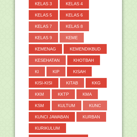
►
2019
(691)
KELAS 3
KELAS 4
►
2018
(264)
KELAS 5
KELAS 6
►
2017
(371)
►
2016
(2)
KELAS 7
KELAS 8
KELAS 9
KEME
KEMENAG
KEMENDIKBUD
KESEHATAN
KHOTBAH
KI
KIP
KISAH
KISI-KISI
KITAB
KKG
KKM
KKTP
KMA
KSM
KULTUM
KUNC
KUNCI JAWABAN
KURBAN
KURIKULUM