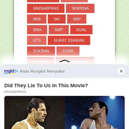
SIMSARPRAS
SISPENA
SKB
SKI
SKP
SMA
SMP
SOAL
STS
SURAT EDARAN
SYA'BAN
SYAIR
SYAWAL
TANYA-JAWAB
TAPERA
TASAWUF
TAUHID
THAHARAH
TKA
TOKOH
TP
TPG
TRIK
TUKIN
TWIBBON
UAMBN-BK
UJIAN
UKKJ
UMRAH