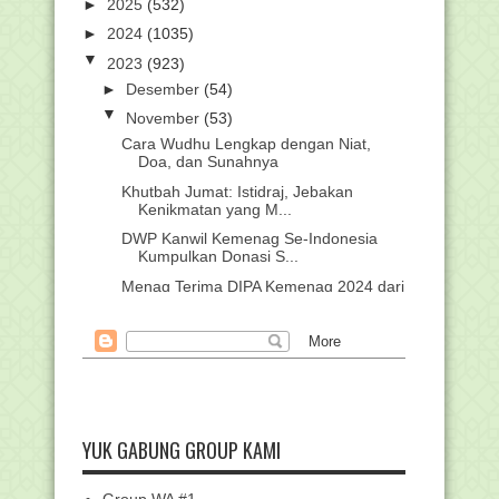
►
2025
(532)
►
2024
(1035)
▼
2023
(923)
►
Desember
(54)
▼
November
(53)
Cara Wudhu Lengkap dengan Niat,
Doa, dan Sunahnya
Khutbah Jumat: Istidraj, Jebakan
Kenikmatan yang M...
DWP Kanwil Kemenag Se-Indonesia
Kumpulkan Donasi S...
Menag Terima DIPA Kemenag 2024 dari
Presiden Rp74....
Pemberitahuan Bantuan Pemberdayaan
Kelompok Kerja ...
Contoh Soal Moderasi Beragama
Persiapan Tes PPPK K...
Pengumuman Pemilihan Titik Lokasi
YUK GABUNG GROUP KAMI
Ujian Seleksi Ko...
Kumpulan Twibbon Hari KORPRI 2023,
Ada Banyak Desa...
Group WA #1