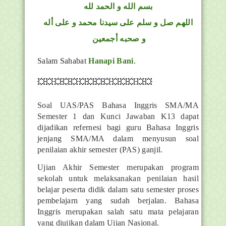
بسم الله و الحمد لله
اللهم صل و سلم على سيدنا محمد و على أله
و صحبه أجمعين
Salam Sahabat
Hanapi Bani
.
💥💥💥💥💥💥💥💥💥💥💥💥💥💥
Soal UAS/PAS Bahasa Inggris SMA/MA
Semester 1 dan Kunci Jawaban K13 dapat
dijadikan refernesi bagi guru Bahasa Inggris
jenjang SMA/MA dalam menyusun soal
penilaian akhir semester (PAS) ganjil.
Ujian Akhir Semester merupakan program
sekolah untuk melaksanakan penilaian hasil
belajar peserta didik dalam satu semester proses
pembelajarn yang sudah berjalan. Bahasa
Inggris merupakan salah satu mata pelajaran
yang diujikan dalam Ujian Nasional.