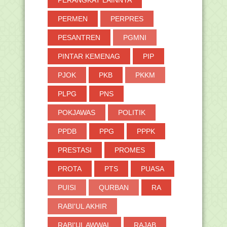
PERANGKAT LAINNYA
PERMEN
PERPRES
PESANTREN
PGMNI
PINTAR KEMENAG
PIP
PJOK
PKB
PKKM
PLPG
PNS
POKJAWAS
POLITIK
PPDB
PPG
PPPK
PRESTASI
PROMES
PROTA
PTS
PUASA
PUISI
QURBAN
RA
RABI'UL AKHIR
RABI'UL AWWAL
RAJAB