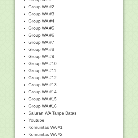
Nasional Tahun ...
Group WA #2
Posisi Makmum Perempuan di Tengah
Group WA #3
Jamaah Laki-laki...
Group WA #4
Desain Spanduk Asesmen Madrasah
Group WA #5
Tahun 2023
Group WA #6
Jadwal PPG Daljab kemenag Batch-1
Group WA #7
Kalimantan Timur Tuan Rumah MTQ
Group WA #8
Tingkat Nasional 2024
Group WA #9
Surat Edaran Distribusi Dana BOP RA
Group WA #10
Dan BOS Madras...
Group WA #11
29.109 Peserta Lulus Calon PPPK
Kemenag, Masa Sang...
Group WA #12
Group WA #13
Buku Tuntunan Manasik Haji dan
Umrah
Group WA #14
Langkah-langkah Registrasi Pakta
Group WA #15
Integritasi Peser...
Group WA #16
Kemenag Buka Seleksi Calon Imam
Saluran WA Tanpa Batas
Masjid Uni Emirat ...
Youtube
Soal PAS Tematik SD/MI Kelas 1
Komunitas WA #1
Semester 2
Komunitas WA #2
Edaran Sekjen No SE 13 tahun 2023