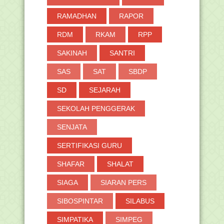
RAMADHAN
RAPOR
RDM
RKAM
RPP
SAKINAH
SANTRI
SAS
SAT
SBDP
SD
SEJARAH
SEKOLAH PENGGERAK
SENJATA
SERTIFIKASI GURU
SHAFAR
SHALAT
SIAGA
SIARAN PERS
SIBOSPINTAR
SILABUS
SIMPATIKA
SIMPEG