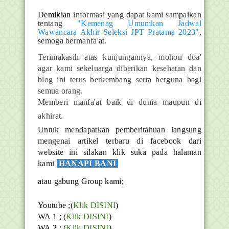
D
emikian
informasi yang dapat kami sampaikan
tentang
"Kemenag Umumkan Jadwal
Wawancara Akhir Seleksi JPT Pratama 2023"
,
semoga bermanfa'at.
Terimakasih atas kunjungannya, mohon doa'
agar kami sekeluarga diberikan kesehatan dan
blog ini terus berkembang serta berguna bagi
semua orang.
Memberi manfa'at baik di dunia maupun di
akhirat.
Untuk mendapatkan pemberitahuan langsung
mengenai artikel terbaru di facebook dari
website ini silakan klik suka pada halaman
kami
HANAPI BANI
atau gabung Group kami;
Youtube ;(
Klik DISINI
)
WA 1 ; (
Klik DISINI
)
WA 2 ; (
Klik DISINI
)