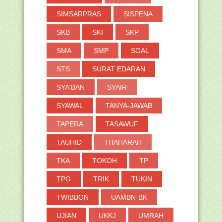
SIMSARPRAS
SISPENA
SKB
SKI
SKP
SMA
SMP
SOAL
STS
SURAT EDARAN
SYA'BAN
SYAIR
SYAWAL
TANYA-JAWAB
TAPERA
TASAWUF
TAUHID
THAHARAH
TKA
TOKOH
TP
TPG
TRIK
TUKIN
TWIBBON
UAMBN-BK
UJIAN
UKKJ
UMRAH