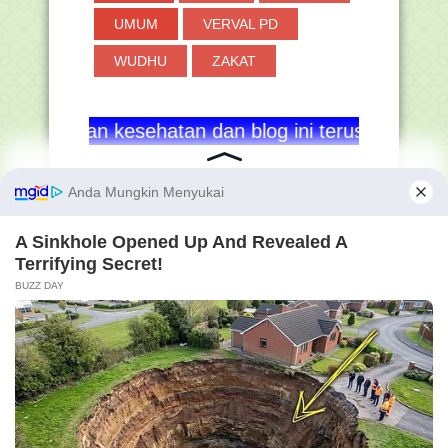
UMUM
VERVAL PD
WUDHU
ZAKAT
 kesehatan dan blog ini terus berkembang serta be
Membershi
Pengunjun
p GRATIS
g Hanapi
Bani
Online
13