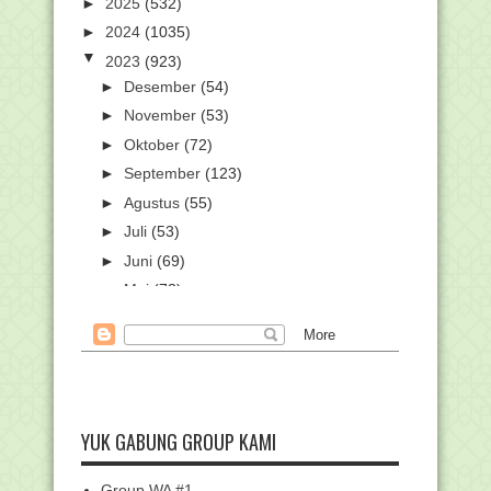
►
2025
(532)
►
2024
(1035)
▼
2023
(923)
►
Desember
(54)
►
November
(53)
►
Oktober
(72)
►
September
(123)
►
Agustus
(55)
►
Juli
(53)
►
Juni
(69)
►
Mei
(73)
▼
April
(87)
Kumpulan Twibbon Hardiknas 2023,
Unggah Jadi Foto ...
Pidato Mendikbudristek dalam
Peringatan Hari Pendi...
YUK GABUNG GROUP KAMI
AICIS 2023: Ulama Pesantren dan
Akademisi Asing Ka...
Pedoman Peringatan Hari Pendidikan
Group WA #1