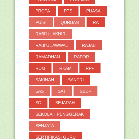
PROTA
PTS
PUASA
PUISI
QURBAN
RA
RABI'UL AKHIR
RABI'UL AWWAL
RAJAB
RAMADHAN
RAPOR
RDM
RKAM
RPP
SAKINAH
SANTRI
SAS
SAT
SBDP
SD
SEJARAH
SEKOLAH PENGGERAK
SENJATA
SERTIFIKASI GURU