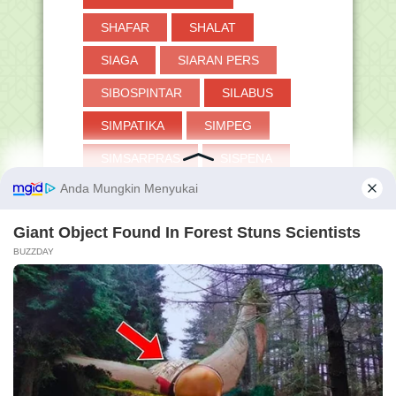
SHAFAR
SHALAT
SIAGA
SIARAN PERS
SIBOSPINTAR
SILABUS
SIMPATIKA
SIMPEG
SIMSARPRAS
SISPENA
SKB
SKI
SKP
SMA
SMP
SOAL
STS
SURAT EDARAN
SYA'BAN
SYAIR
SYAWAL
TANYA-JAWAB
TAPERA
TASAWUF
TAUHID
THAHARAH