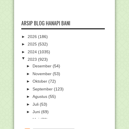
ARSIP BLOG HANAPI BANI
►
2026
(186)
►
2025
(532)
►
2024
(1035)
▼
2023
(923)
►
Desember
(54)
►
November
(53)
►
Oktober
(72)
►
September
(123)
►
Agustus
(55)
►
Juli
(53)
►
Juni
(69)
►
Mei
(73)
▼
April
(87)