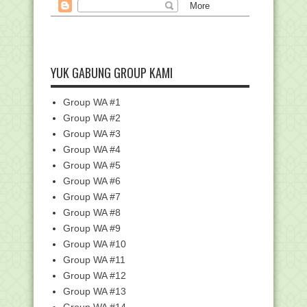
Kumpulan Twibbon Hardiknas 2023,
Unggah Jadi Foto ...
Pidato Mendikbudristek dalam
Peringatan Hari Pendi...
YUK GABUNG GROUP KAMI
AICIS 2023: Ulama Pesantren dan
Akademisi Asing Ka...
Pedoman Peringatan Hari Pendidikan
Group WA #1
Nasional Tahun ...
Group WA #2
Posisi Makmum Perempuan di Tengah
Group WA #3
Jamaah Laki-laki...
Group WA #4
Desain Spanduk Asesmen Madrasah
Group WA #5
Tahun 2023
Group WA #6
Jadwal PPG Daljab kemenag Batch-1
Group WA #7
Kalimantan Timur Tuan Rumah MTQ
Group WA #8
Tingkat Nasional 2024
Group WA #9
Surat Edaran Distribusi Dana BOP RA
Group WA #10
Dan BOS Madras...
Group WA #11
29.109 Peserta Lulus Calon PPPK
Kemenag, Masa Sang...
Group WA #12
Group WA #13
Buku Tuntunan Manasik Haji dan
Umrah