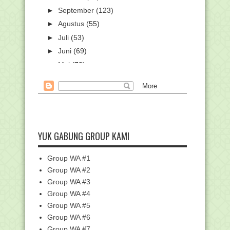
►
September
(123)
►
Agustus
(55)
►
Juli
(53)
►
Juni
(69)
►
Mei
(73)
▼
April
(87)
Kumpulan Twibbon Hardiknas 2023,
Unggah Jadi Foto ...
Pidato Mendikbudristek dalam
Peringatan Hari Pendi...
YUK GABUNG GROUP KAMI
AICIS 2023: Ulama Pesantren dan
Akademisi Asing Ka...
Pedoman Peringatan Hari Pendidikan
Group WA #1
Nasional Tahun ...
Group WA #2
Posisi Makmum Perempuan di Tengah
Group WA #3
Jamaah Laki-laki...
Group WA #4
Desain Spanduk Asesmen Madrasah
Group WA #5
Tahun 2023
Group WA #6
Jadwal PPG Daljab kemenag Batch-1
Group WA #7