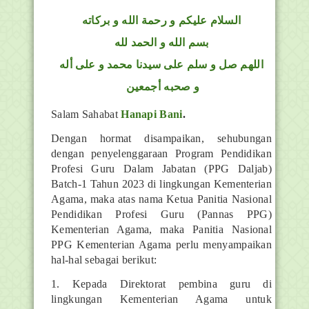
السلام عليكم و رحمة الله و بركاته
بسم الله و الحمد لله
اللهم صل و سلم على سيدنا محمد و على أله
و صحبه أجمعين
Salam Sahabat
Hanapi Bani
.
Dengan hormat disampaikan, sehubungan
dengan penyelenggaraan Program Pendidikan
Profesi Guru Dalam Jabatan (PPG Daljab)
Batch-1 Tahun 2023 di lingkungan Kementerian
Agama, maka atas nama Ketua Panitia Nasional
Pendidikan Profesi Guru (Pannas PPG)
Kementerian Agama, maka Panitia Nasional
PPG Kementerian Agama perlu menyampaikan
hal-hal sebagai berikut:
1. Kepada Direktorat pembina guru di
lingkungan Kementerian Agama untuk