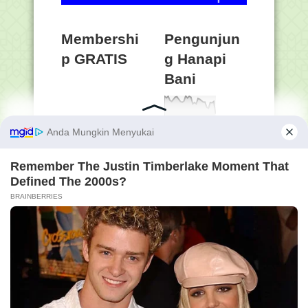
Membershi
Pengunjun
p GRATIS
g Hanapi
Bani
56,025,31
8
Online
14