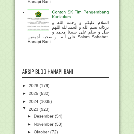
Hanapi Bani ....
Contoh SK Tim Pengembang
Kurikulum
السلام عليكم و رحمة الله و
بركاته بسم الله و الحمد لله اللهم
صل و سلم على سيدنا محمد و
على أله و صحبه أجمعين Salam Sahabat
Hanapi Bani . ...
ARSIP BLOG HANAPI BANI
►
2026
(179)
►
2025
(532)
►
2024
(1035)
▼
2023
(923)
►
Desember
(54)
►
November
(53)
►
Oktober
(72)