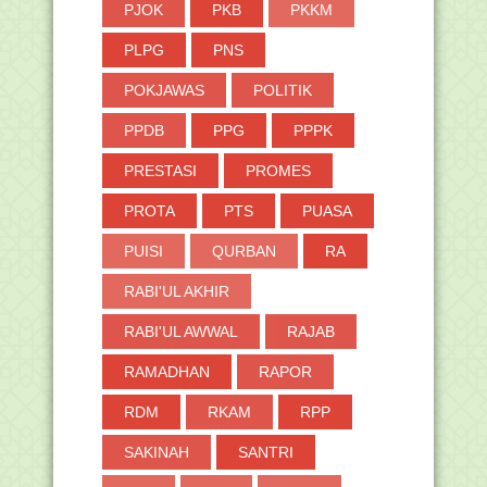
►
2017
(371)
PJOK
PKB
PKKM
►
2016
(2)
PLPG
PNS
POKJAWAS
POLITIK
PPDB
PPG
PPPK
PRESTASI
PROMES
PROTA
PTS
PUASA
PUISI
QURBAN
RA
RABI'UL AKHIR
RABI'UL AWWAL
RAJAB
RAMADHAN
RAPOR
RDM
RKAM
RPP
SAKINAH
SANTRI