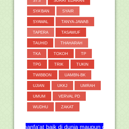
STS
SURAT EDARAN
SYA'BAN
SYAIR
SYAWAL
TANYA-JAWAB
TAPERA
TASAWUF
TAUHID
THAHARAH
TKA
TOKOH
TP
TPG
TRIK
TUKIN
TWIBBON
UAMBN-BK
UJIAN
UKKJ
UMRAH
UMUM
VERVAL PD
WUDHU
ZAKAT
'at baik di dunia maupun di akhirat. Aamiin ya Ra