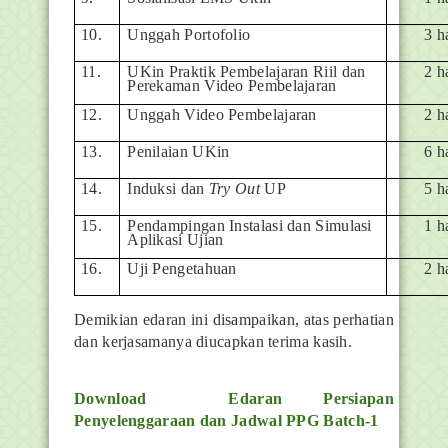
10.
Unggah Portofolio
3 h
11.
UKin Praktik Pembelajaran Riil dan
2 h
Perekaman Video Pembelajaran
12.
Unggah Video Pembelajaran
2 h
13.
Penilaian UKin
6 h
14.
Induksi dan
Try Out
UP
5 h
15.
Pendampingan Instalasi dan Simulasi
1 h
Aplikasi Ujian
16.
Uji Pengetahuan
2 h
Demikian edaran ini disampaikan, atas perhatian
dan kerjasamanya diucapkan terima kasih.
Download Edaran Persiapan
Penyelenggaraan dan Jadwal PPG Batch-1