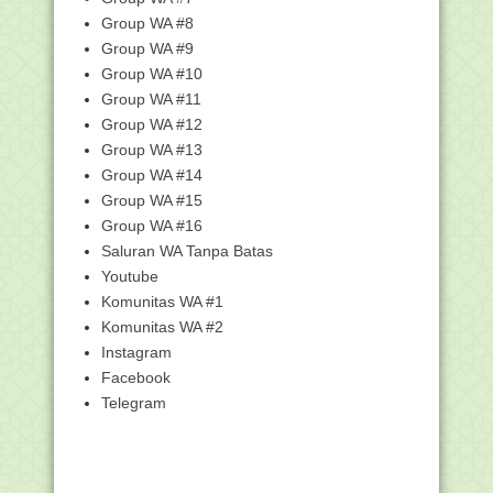
Kalimantan Timur Tuan Rumah MTQ
Group WA #8
Tingkat Nasional 2024
Group WA #9
Surat Edaran Distribusi Dana BOP RA
Group WA #10
Dan BOS Madras...
Group WA #11
29.109 Peserta Lulus Calon PPPK
Kemenag, Masa Sang...
Group WA #12
Group WA #13
Buku Tuntunan Manasik Haji dan
Umrah
Group WA #14
Langkah-langkah Registrasi Pakta
Group WA #15
Integritasi Peser...
Group WA #16
Kemenag Buka Seleksi Calon Imam
Saluran WA Tanpa Batas
Masjid Uni Emirat ...
Youtube
Soal PAS Tematik SD/MI Kelas 1
Komunitas WA #1
Semester 2
Komunitas WA #2
Edaran Sekjen No SE 13 tahun 2023
Instagram
tentang Cuti Peg...
Facebook
Tunda Pulang Mudik, ASN Kemenag
Dapat Ajukan Cuti ...
Telegram
Jadwal KSM Satuan Pendidikan,
Kab/Kota, Provinsi, ...
Suci Dari Haid di Waktu Ashar, Wajibkah