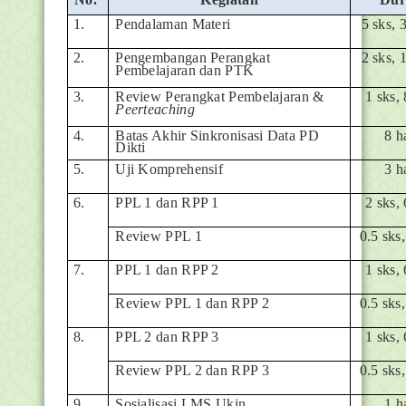
1.
Pendalaman Materi
5 sks, 
2.
Pengembangan Perangkat
2 sks, 
Pembelajaran dan PTK
3.
Review Perangkat Pembelajaran &
1 sks, 
Peerteaching
4.
Batas Akhir Sinkronisasi Data PD
8 h
Dikti
5.
Uji Komprehensif
3 h
6.
PPL 1 dan RPP 1
2 sks, 
Review PPL 1
0.5 sks,
7.
PPL 1 dan RPP 2
1 sks, 
Review PPL 1 dan RPP 2
0.5 sks,
8.
PPL 2 dan RPP 3
1 sks, 
Review PPL 2 dan RPP 3
0.5 sks,
9.
Sosialisasi LMS Ukin
1 h