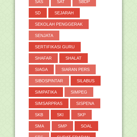
SAS
SAT
SBDP
SD
SEJARAH
SEKOLAH PENGGERAK
SENJATA
SERTIFIKASI GURU
SHAFAR
SHALAT
SIAGA
SIARAN PERS
SIBOSPINTAR
SILABUS
SIMPATIKA
SIMPEG
SIMSARPRAS
SISPENA
SKB
SKI
SKP
SMA
SMP
SOAL