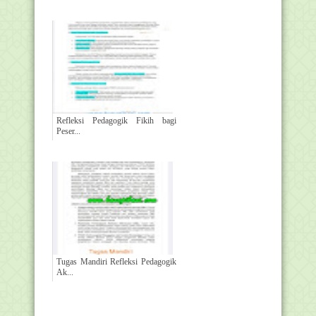
Refleksi Pedagogik Fikih bagi
Peser...
Tugas Mandiri Refleksi Pedagogik
Ak...