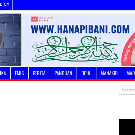
LICY
IKA
EMIS
BERITA
PANDUAN
OPINI
MANAKIB
MAD