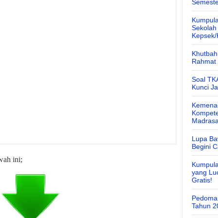
Semeste
Kumpula
Sekolah
Kepsek
Khutbah 
Rahmat 
Soal TK
Kunci J
Kemenag
Kompete
Madras
Lupa Ba
Begini 
ah ini;
Kumpula
yang Lu
Gratis!
Pedoman
Tahun 2