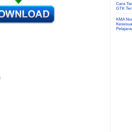
Cara Ta
GTK Ter
KMA Nom
Kesesuai
Pelajar
G