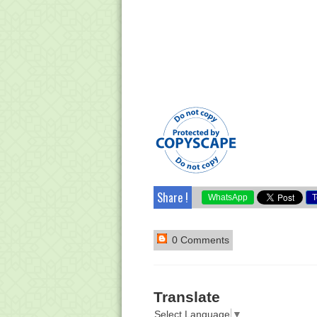
Share !
WhatsApp
T
0 Comments
Translate
Select Language
▼