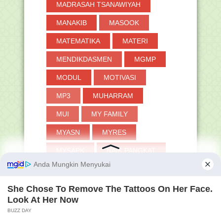
MADRASAH TSANAWIYAH
MANAKIB
MASOOK
MATEMATIKA
MATERI
MENDIKDASMEN
MGMP
MODUL
MOTIVASI
MP3
MUHARRAM
MUI
MY FAMILY
MYASN
MYRES
MYSAPK
NAIK PANGKAT
NASIONAL
NISN
NPSN
NU
OMI
OPINI
PANDUAN