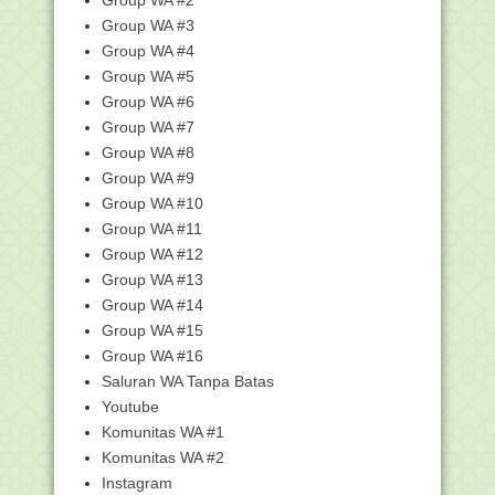
Jabatan Bagi...
Group WA #3
69.757 Guru Lulus PPG Kemenag
Group WA #4
Angkatan I, Cek Peng...
Group WA #5
Dirapel Sejak Januari 2025, Tunjangan
Group WA #6
Profesi 227....
Group WA #7
Panduan Terbaru PPG Daljab 2025:
Kurikulum, Sistem...
Group WA #8
Group WA #9
Jadwal PPG Daljab Batch 3 Tahun
2025: Yuk, Siapkan...
Group WA #10
Permendikdasmen Nomor 11 Tahun
Group WA #11
2025 tentang Pemenu...
Group WA #12
SE Sekjen No. 22 Tahun 2025 tentang
Group WA #13
Program Pemeri...
Group WA #14
Khutbah Jumat: Warnai Umur dengan
Group WA #15
Syukur dan Tafakkur
Group WA #16
Link Daftar dan Kumpulan Kunci
Saluran WA Tanpa Batas
Jawaban Pelatihan D...
Youtube
Pelatihan Literasi : Pembelajaran
Komunitas WA #1
Terdiferensiasi ...
Komunitas WA #2
Kunci Jawaban 3.1 Penguatan Literasi
dalam Kurik...
Instagram