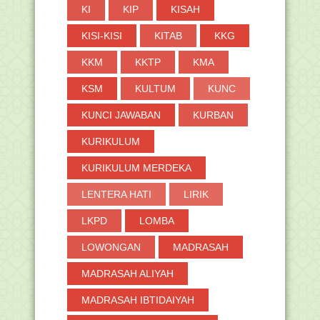
KI
KIP
KISAH
KISI-KISI
KITAB
KKG
KKM
KKTP
KMA
KSM
KULTUM
KUNC
KUNCI JAWABAN
KURBAN
KURIKULUM
KURIKULUM MERDEKA
LENTERA HATI
LIRIK
LKPD
LOMBA
LOWONGAN
MADRASAH
MADRASAH ALIYAH
MADRASAH IBTIDAIYAH