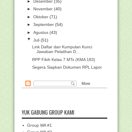
►
Desember
(35)
►
November
(40)
►
Oktober
(71)
►
September
(54)
►
Agustus
(43)
▼
Juli
(51)
Link Daftar dan Kumpulan Kunci
Jawaban Pelatihan D...
RPP Fikih Kelas 7 MTs (KMA 183)
Segera Siapkan Dokumen RPL Lapor
Diri PPG Kemenag,...
Download Buku ASWAJA Ke-NU-an K-
13 Tingkat SMA/MA
Khutbah Jumat : Mari Mudahkan
Urusan Orang Lain
Gratis! Perangkat Pembelajaran Fikih
Kurikulum Mer...
YUK GABUNG GROUP KAMI
Jumlah Formasi JF Kemenag 2025
Melonjak, Lebih dar...
Group WA #1
Edaran Seleksi Administrasi PPG Dalam
Group WA #2