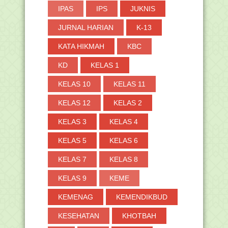
IPAS
IPS
JUKNIS
JURNAL HARIAN
K-13
KATA HIKMAH
KBC
KD
KELAS 1
KELAS 10
KELAS 11
KELAS 12
KELAS 2
KELAS 3
KELAS 4
KELAS 5
KELAS 6
KELAS 7
KELAS 8
KELAS 9
KEME
KEMENAG
KEMENDIKBUD
KESEHATAN
KHOTBAH