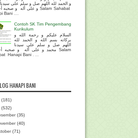
و الحمد لله اللهم صل و سلم على سيدنا
و على أله و صحب Salam Sahabat
 Bani ....
Contoh SK Tim Pengembang
Kurikulum
السلام عليكم و رحمة الله و
بركاته بسم الله و الحمد لله
اللهم صل و سلم على سيدنا
محمد و على أله و صحبه أ Salam
at Hanapi Bani . ...
BLOG HANAPI BANI
6
(181)
5
(532)
esember
(35)
ovember
(40)
ktober
(71)