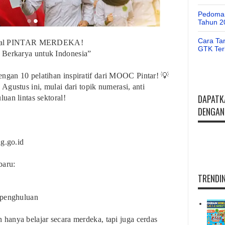
Pedoman
Tahun 2
Cara Ta
ial PINTAR MERDEKA!
GTK Ter
 Berkarya untuk Indonesia”
gan 10 pelatihan inspiratif dari MOOC Pintar! 💡
gustus ini, mulai dari topik numerasi, anti
DAPATK
uan lintas sektoral!
DENGAN 
ag.go.id
baru:
TRENDIN
epenghuluan
anya belajar secara merdeka, tapi juga cerdas