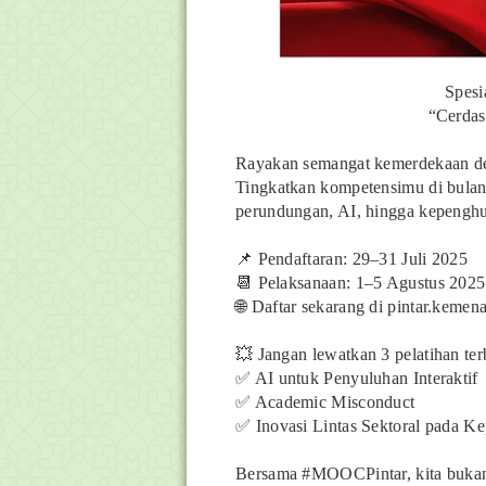
Spes
“Cerdas
Rayakan semangat kemerdekaan den
Tingkatkan kompetensimu di bulan A
perundungan, AI, hingga kepenghul
📌 Pendaftaran: 29–31 Juli 2025
📆 Pelaksanaan: 1–5 Agustus 2025
🌐 Daftar sekarang di pintar.kemen
💥 Jangan lewatkan 3 pelatihan ter
✅ AI untuk Penyuluhan Interaktif
✅ Academic Misconduct
✅ Inovasi Lintas Sektoral pada K
Bersama #MOOCPintar, kita bukan h