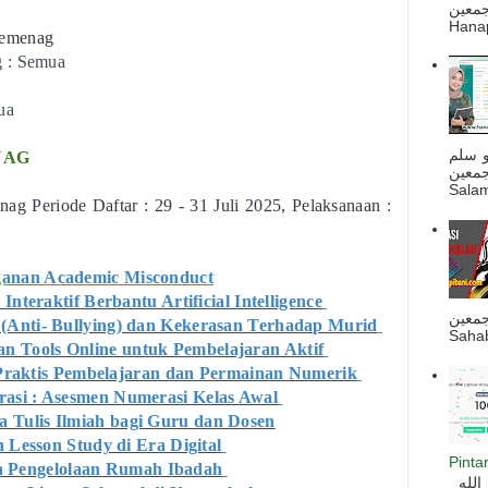
ه أجمعين
Hanapi
Kemenag
g : Semua
ua
و سلم
NAG
جمعين
Salam
ag Periode Daftar : 29 - 31 Juli 2025, Pelaksanaan :
anan Academic Misconduct
nteraktif Berbantu Artificial Intelligence
جمعين
 (Anti- Bullying) dan Kekerasan Terhadap Murid
Sahab
n Tools Online untuk Pembelajaran Aktif
 Praktis Pembelajaran dan Permainan Numerik
rasi : Asesmen Numerasi Kelas Awal
a Tulis Ilmiah bagi Guru dan Dosen
n Lesson Study di Era Digital
Pinta
n Pengelolaan Rumah Ibadah
السلام عليكم و رحمة الله و بركاته بسم الله