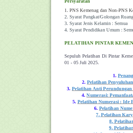
Persyaratan
1. PNS Kemenag dan Non-PNS 
2. Syarat Pangkat/Golongan Ruan
3. Syarat Jenis Kelamin : Semua
4. Syarat Pendidikan Umum : Sem
PELATIHAN PINTAR KEME
Sepuluh Pelatihan Di Pintar Kemen
01 - 05 Juli 2025
.
1.
Penang
2.
Pelatihan Penyuluhan I
3.
Pelatihan Anti Perundungan
4.
Numerasi: Pemanfaata
5.
Pelatihan Numerasi : Ide
6.
Pelatihan Nume
7.
Pelatihan Kary
8.
Pelatiha
9.
Pelatiha