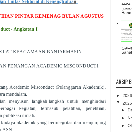
an Lintas Sektoral di Kepenghulua
n
 محمد
ه أجمعين
Hanapi
TIHAN PINTAR KEMENAG BULAN AGUSTUS
uct - Angkatan I
جمعين
DIKLAT KEAGAMAAN BANJARMASIN
Sahab
IHAN PENANGAN ACADEMIC MISCONDUCT1
ARSIP 
ntang Academic Misconduct (Pelanggaran Akademik),
cara mendalam.
►
202
dan menyusun langkah-langkah untuk menghindari
▼
202
bagai kegiatan, termasuk pelatihan, penelitian,
►
D
 publikasi ilmiah.
►
N
budaya akademik yang berintegritas dan menjunjung
►
O
gan ASN.