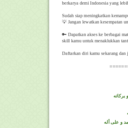
berkarya demi Indonesia yang lebi
Sudah siap meningkatkan kemampu
💡 Jangan lewatkan kesempatan un
🔑 Dapatkan akses ke berbagai mater
skill kamu untuk menaklukkan tant
Daftarkan diri kamu sekarang dan j
======
 بركاته
د و على أله