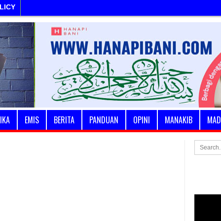
LICY
IKA
EMIS
BERITA
PANDUAN
OPINI
MANAKIB
MAD