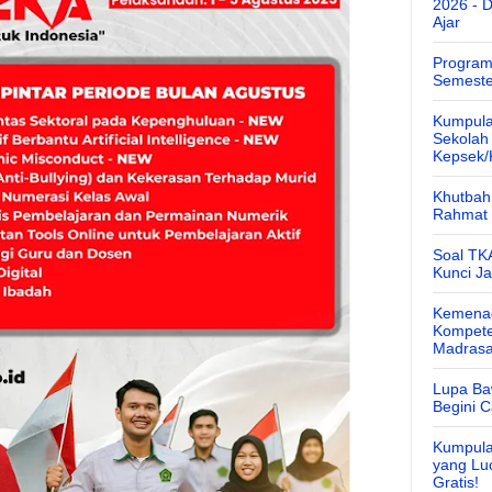
2026 - 
Ajar
Program
Semeste
Kumpula
Sekolah
Kepsek
Khutbah 
Rahmat 
Soal TK
Kunci J
Kemenag
Kompete
Madras
Lupa Ba
Begini 
Kumpula
yang Lu
Gratis!