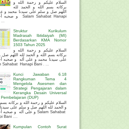
السلام عليكم و رحمة الله و
بركاته بسم الله و الحمد لله
اللهم صل و سلم على سيدنا محمد و عل
و  Salam Sahabat Hanapi
...
Struktur Kurikulum
Madrasah Ibtidaiyah (MI)
Berdasarkan KMA Nomor
1503 Tahun 2025
السلام عليكم و رحمة الله و
بركاته بسم الله و الحمد لله اللهم صل 
على سيدنا محمد و على أله و صحبه أ
 Sahabat Hanapi Bani . ...
Kunci Jawaban 6.18
Rangkuman Tema 4
Mengelola Asesmen dan
Strategi Pengajaran dalam
Kerangka Desain Universal
 Pembelajaran (DUP)
و الحمد لله اللهم صل و سلم على سيدنا
و على أله و صحب Salam Sahabat
 Bani ....
Kumpulan Contoh Surat