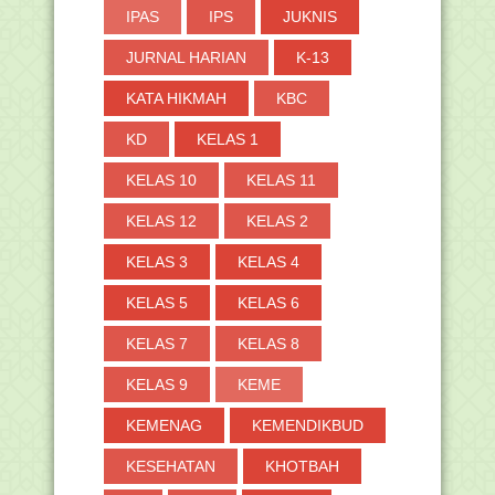
IPAS
IPS
JUKNIS
JURNAL HARIAN
K-13
KATA HIKMAH
KBC
KD
KELAS 1
KELAS 10
KELAS 11
KELAS 12
KELAS 2
KELAS 3
KELAS 4
KELAS 5
KELAS 6
KELAS 7
KELAS 8
KELAS 9
KEME
KEMENAG
KEMENDIKBUD
KESEHATAN
KHOTBAH