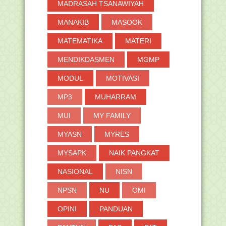
MADRASAH TSANAWIYAH
MANAKIB
MASOOK
MATEMATIKA
MATERI
MENDIKDASMEN
MGMP
MODUL
MOTIVASI
MP3
MUHARRAM
MUI
MY FAMILY
MYASN
MYRES
MYSAPK
NAIK PANGKAT
NASIONAL
NISN
NPSN
NU
OMI
OPINI
PANDUAN