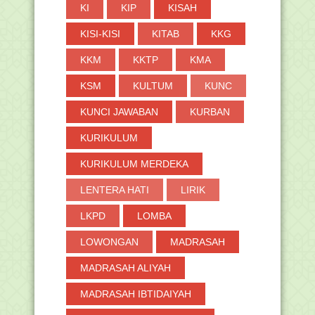
KI
KIP
KISAH
KISI-KISI
KITAB
KKG
KKM
KKTP
KMA
KSM
KULTUM
KUNC
KUNCI JAWABAN
KURBAN
KURIKULUM
KURIKULUM MERDEKA
LENTERA HATI
LIRIK
LKPD
LOMBA
LOWONGAN
MADRASAH
MADRASAH ALIYAH
MADRASAH IBTIDAIYAH