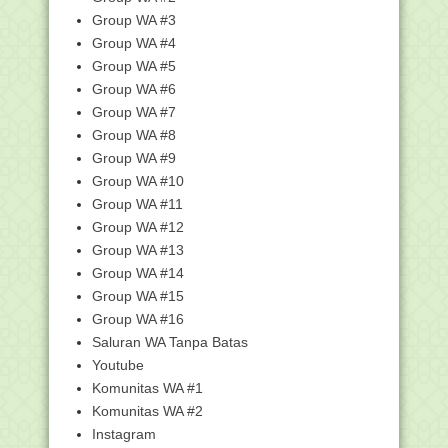
Cara Cetak S26e (Surat Penerbitan
Energi)
Group WA #3
Download Perangkat Pembelajaran
Group WA #4
Akidah Akhlak K-13...
Group WA #5
Download Kisi-Kisi USBN Tingkat SD/MI
Group WA #6
Tahun 2018
Group WA #7
Benarkah Katanya Operator Itu Cuman
Group WA #8
Duduk Manis di...
Group WA #9
Ijazah Bagi Sahabat Yang Belum Punya
Group WA #10
Rumah dan Ing...
Group WA #11
Temui Ibu dalam Mimpi, Gadis Cantik
Group WA #12
Minta di Gali ...
Group WA #13
Trik Baca Qur'an Sesering Buka Gadget
Group WA #14
Bundaran Kota Amuntai, "Dulunya di
Group WA #15
Bully Sekarang ...
Group WA #16
Viral, Uang Kertas 100 Ribuan dan 50
Ribuan di Cel...
Saluran WA Tanpa Batas
Youtube
Teka-Teki Fiqhiyyah
Komunitas WA #1
Beda Pendapat Kiai Itu Lumrah
Komunitas WA #2
Identitas Tersembunyi di Balik Kopyah
Instagram
Hitam