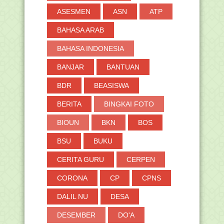
ASESMEN
ASN
ATP
BAHASA ARAB
BAHASA INDONESIA
BANJAR
BANTUAN
BDR
BEASISWA
BERITA
BINGKAI FOTO
BIOUN
BKN
BOS
BSU
BUKU
CERITA GURU
CERPEN
CORONA
CP
CPNS
DALIL NU
DESA
DESEMBER
DO'A