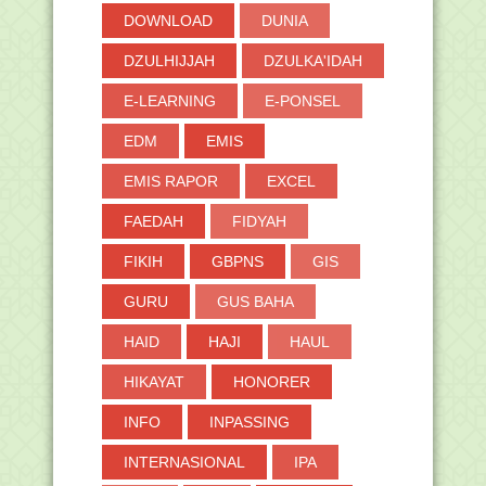
DOWNLOAD
DUNIA
DZULHIJJAH
DZULKA'IDAH
E-LEARNING
E-PONSEL
EDM
EMIS
EMIS RAPOR
EXCEL
FAEDAH
FIDYAH
FIKIH
GBPNS
GIS
GURU
GUS BAHA
HAID
HAJI
HAUL
HIKAYAT
HONORER
INFO
INPASSING
INTERNASIONAL
IPA