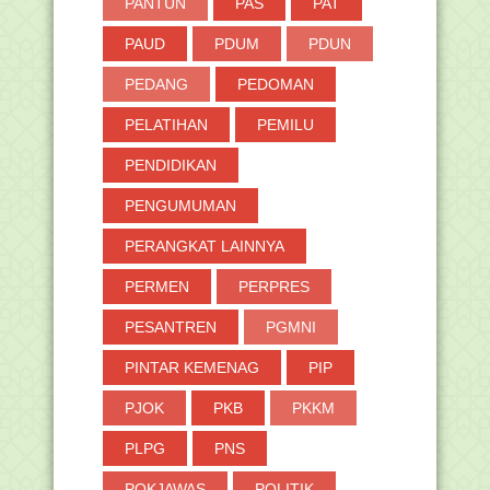
PANTUN
PAS
PAT
PAUD
PDUM
PDUN
PEDANG
PEDOMAN
PELATIHAN
PEMILU
PENDIDIKAN
PENGUMUMAN
PERANGKAT LAINNYA
PERMEN
PERPRES
PESANTREN
PGMNI
PINTAR KEMENAG
PIP
PJOK
PKB
PKKM
PLPG
PNS
POKJAWAS
POLITIK