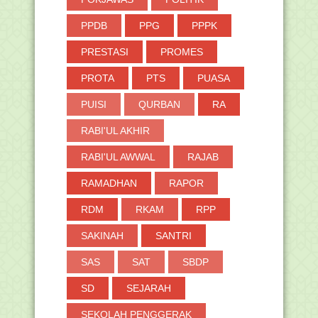
PPDB
PPG
PPPK
PRESTASI
PROMES
PROTA
PTS
PUASA
PUISI
QURBAN
RA
RABI'UL AKHIR
RABI'UL AWWAL
RAJAB
RAMADHAN
RAPOR
RDM
RKAM
RPP
SAKINAH
SANTRI
SAS
SAT
SBDP
SD
SEJARAH
SEKOLAH PENGGERAK