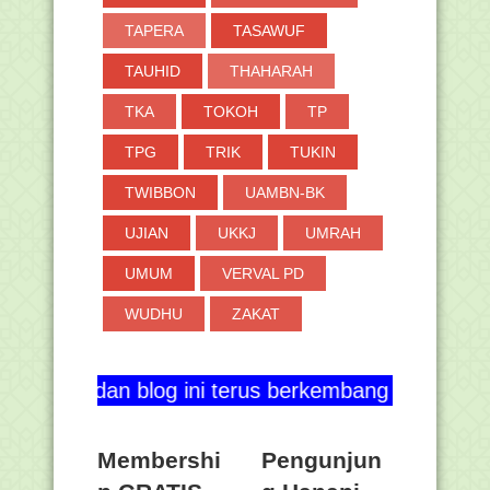
TAPERA
TASAWUF
TAUHID
THAHARAH
TKA
TOKOH
TP
TPG
TRIK
TUKIN
TWIBBON
UAMBN-BK
UJIAN
UKKJ
UMRAH
UMUM
VERVAL PD
WUDHU
ZAKAT
an blog ini terus berkembang serta berguna bagi s
Membershi
Pengunjun