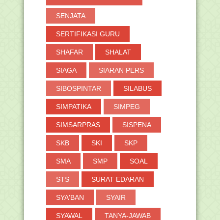
SENJATA
SERTIFIKASI GURU
SHAFAR
SHALAT
SIAGA
SIARAN PERS
SIBOSPINTAR
SILABUS
SIMPATIKA
SIMPEG
SIMSARPRAS
SISPENA
SKB
SKI
SKP
SMA
SMP
SOAL
STS
SURAT EDARAN
SYA'BAN
SYAIR
SYAWAL
TANYA-JAWAB