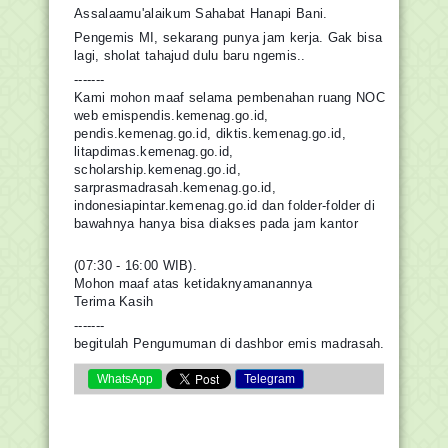
Assalaamu'alaikum Sahabat Hanapi Bani.
Pengemis MI, sekarang punya jam kerja. Gak bisa
lagi, sholat tahajud dulu baru ngemis..
-------
Kami mohon maaf selama pembenahan ruang NOC
web emispendis.kemenag.go.id,
pendis.kemenag.go.id, diktis.kemenag.go.id,
litapdimas.kemenag.go.id,
scholarship.kemenag.go.id,
sarprasmadrasah.kemenag.go.id,
indonesiapintar.kemenag.go.id dan folder-folder di
bawahnya hanya bisa diakses pada jam kantor
(07:30 - 16:00 WIB).
Mohon maaf atas ketidaknyamanannya
Terima Kasih
-------
begitulah Pengumuman di dashbor emis madrasah.
WhatsApp
Telegram