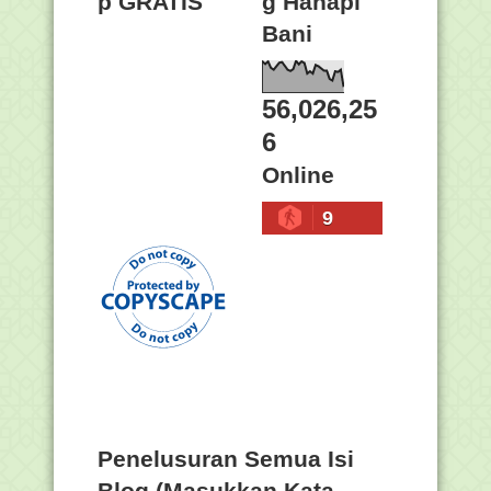
p GRATIS
g Hanapi
Bani
56,026,25
6
Online
9
Penelusuran Semua Isi
Blog (Masukkan Kata