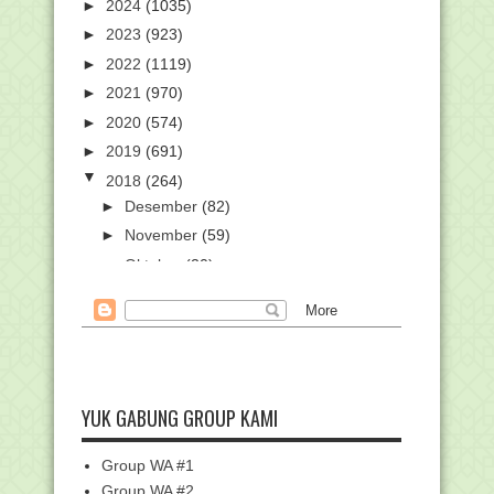
►
2024
(1035)
►
2023
(923)
►
2022
(1119)
►
2021
(970)
►
2020
(574)
►
2019
(691)
▼
2018
(264)
►
Desember
(82)
►
November
(59)
►
Oktober
(20)
►
September
(1)
►
Agustus
(1)
►
Mei
(20)
►
April
(17)
►
Maret
(27)
YUK GABUNG GROUP KAMI
►
Februari
(23)
▼
Group WA #1
Januari
(14)
Group WA #2