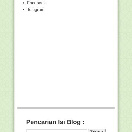
Facebook
EMIS Zaman Now,, Hanya Bisa Diakses
Pada Jam Kantor
Telegram
Download Kalender 2018, Menjaga
Spirit Ukhuwah 212
►
2017
(371)
►
2016
(2)
Pencarian Isi Blog :