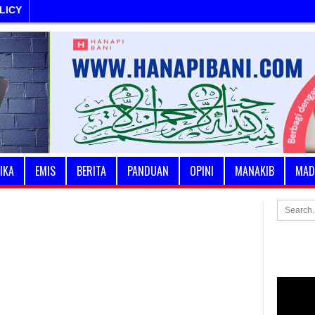
LICY
IKA
EMIS
BERITA
PANDUAN
OPINI
MANAKIB
MAD