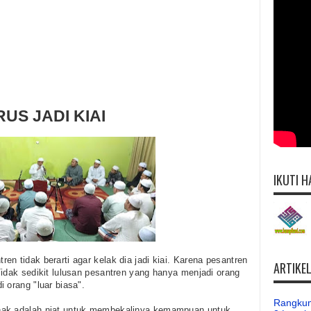
US JADI KIAI
IKUTI H
n tidak berarti agar kelak dia jadi kiai. Karena pesantren
ARTIKE
Tidak sedikit lulusan pesantren yang hanya menjadi orang
 orang "luar biasa".
Rangkum
nak adalah niat untuk membekalinya kemampuan untuk