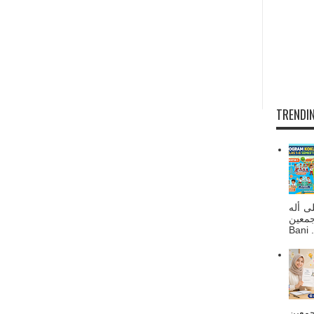
TRENDIN
ى أله
صحبه أجمعين
Bani . 
جمعين