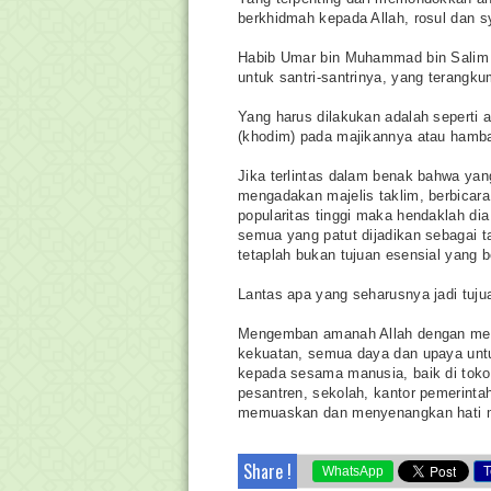
berkhidmah kepada Allah, rosul dan s
Habib Umar bin Muhammad bin Salim b
untuk santri-santrinya, yang terangkum
Yang harus dilakukan adalah seperti
(khodim) pada majikannya atau hamb
Jika terlintas dalam benak bahwa ya
mengadakan majelis taklim, berbicara
popularitas tinggi maka hendaklah dia 
semua yang patut dijadikan sebagai 
tetaplah bukan tujuan esensial yang be
Lantas apa yang seharusnya jadi tuju
Mengemban amanah Allah dengan men
kekuatan, semua daya dan upaya untu
kepada sesama manusia, baik di toko,
pesantren, sekolah, kantor pemerint
memuaskan dan menyenangkan hati ma
Share !
WhatsApp
T