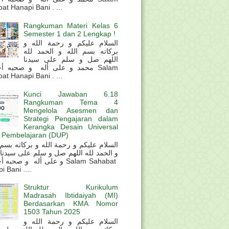
at Hanapi Bani . ...
Rangkuman Materi Kelas 6
Semester 1 dan 2 Lengkap !
السلام عليكم و رحمة الله و
بركاته بسم الله و الحمد لله
اللهم صل و سلم على سيدنا
محمد و على أله و صحبه أ Salam
at Hanapi Bani . ...
Kunci Jawaban 6.18
Rangkuman Tema 4
Mengelola Asesmen dan
Strategi Pengajaran dalam
Kerangka Desain Universal
 Pembelajaran (DUP)
و الحمد لله اللهم صل و سلم على سيدنا
و على أله و صحب Salam Sahabat
 Bani ....
Struktur Kurikulum
Madrasah Ibtidaiyah (MI)
Berdasarkan KMA Nomor
1503 Tahun 2025
السلام عليكم و رحمة الله و