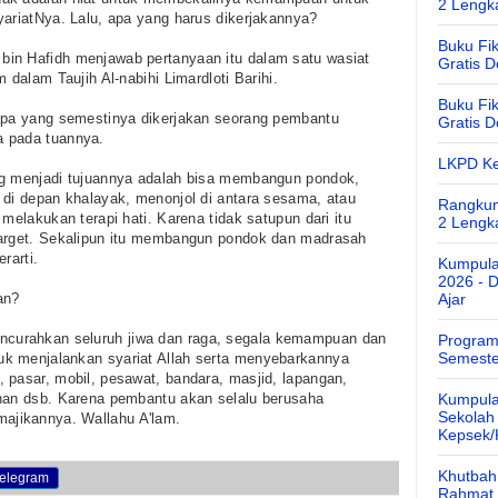
2 Lengk
yariatNya. Lalu, apa yang harus dikerjakannya?
Buku Fik
in Hafidh menjawab pertanyaan itu dalam satu wasiat
Gratis 
 dalam Taujih Al-nabihi Limardloti Barihi.
Buku Fik
 apa yang semestinya dikerjakan seorang pembantu
Gratis 
a pada tuannya.
LKPD Ke
ng menjadi tujuannya adalah bisa membangun pondok,
 di depan khalayak, menonjol di antara sesama, atau
Rangkum
melakukan terapi hati. Karena tidak satupun dari itu
2 Lengk
target. Sekalipun itu membangun pondok dan madrasah
rarti.
Kumpula
2026 - 
an?
Ajar
curahkan seluruh jiwa dan raga, segala kemampuan dan
Program
Semeste
k menjalankan syariat Allah serta menyebarkannya
 pasar, mobil, pesawat, bandara, masjid, lapangan,
ahan dsb. Karena pembantu akan selalu berusaha
Kumpula
Sekolah
jikannya. Wallahu A'lam.
Kepsek
Khutbah 
elegram
Rahmat 