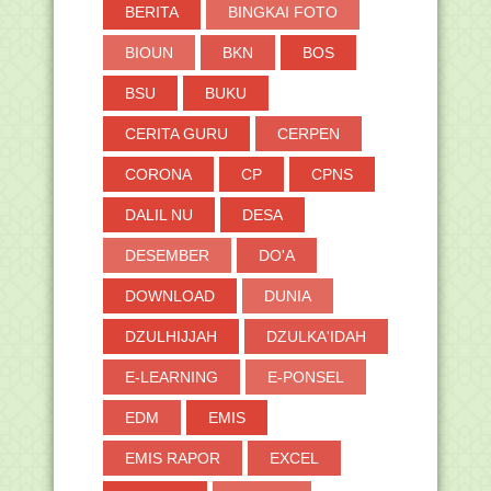
BERITA
BINGKAI FOTO
BIOUN
BKN
BOS
BSU
BUKU
CERITA GURU
CERPEN
CORONA
CP
CPNS
DALIL NU
DESA
DESEMBER
DO'A
DOWNLOAD
DUNIA
DZULHIJJAH
DZULKA'IDAH
E-LEARNING
E-PONSEL
EDM
EMIS
EMIS RAPOR
EXCEL