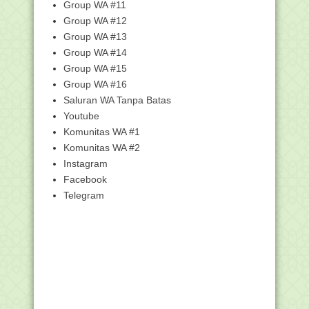
Pengumuman Hasil Seleksi Administrasi
Group WA #11
CPNS dan Daf...
Group WA #12
Inilah Asesmen Kompetensi Minimum
Group WA #13
Pengganti Ujian ...
Group WA #14
DOWNLOAD, VDI ARD Terbaru Versi
Group WA #15
2.3.4 Update 16 De...
Group WA #16
Honorer Dilarang Menggunakan
Saluran WA Tanpa Batas
Seragam PNS, Harus Pa...
Youtube
Ini Jawaban Nadiem Saat Dikomplain
Komunitas WA #1
Gaji Guru Rp 30...
Komunitas WA #2
Mendikbud Nadiem Umumkan
Pengganti Ujian Nasional ...
Instagram
Facebook
Kemenag Letakkan Materi Khilafah ke
Pelajaran Sejarah
Telegram
Cara Setting ARD Agar Bisa Diakses
Lewat Jaringan ...
Mengisi Cepat Pengganti NISN Siswa di
Aplikasi Rap...
Tutorial Cara Masuk Akun Peserta Didik
Ujian Nasio...
Kemenag Tarik Soal Ujian Semester
tentang Khilafah