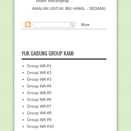
Boleh Merangkap ...
AMALAN UNTUK IBU HAMIL - SEDANG
MENGANDUNG
2020, Beli Bensin Tak Lagi Pakai Uang
Tunai
Hasil Masa Sanggah Seleksi
Administrasi CPNS Kemen...
Nadiem Makarim Beberkan Blue Print
Pendidikan Indo...
YUK GABUNG GROUP KAMI
Malaikat Munkar dan Nakir di Kubur
Menanya dengan ...
Group WA #1
73% Peserta Lulus Pendidikan Profesi
Group WA #2
Guru Madrasah...
Group WA #3
Besok Gerhana Matahari Cincin, Begini
Group WA #4
Cara Melihat...
Group WA #5
Kisi-Kisi USBN SD/MI Tahun Pelajaran
Group WA #6
2019-2020
Group WA #7
Cara Instal Aplikasi Feeder EMIS (AFE)
yang Tepat
Group WA #8
Group WA #9
Cara Setting Laptop Jika Wifi Tidak Bisa
Connect K...
Group WA #10