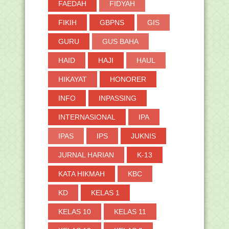
FAEDAH
FIDYAH
FIKIH
GBPNS
GIS
GURU
GUS BAHA
HAID
HAJI
HAUL
HIKAYAT
HONORER
INFO
INPASSING
INTERNASIONAL
IPA
IPAS
IPS
JUKNIS
JURNAL HARIAN
K-13
KATA HIKMAH
KBC
KD
KELAS 1
KELAS 10
KELAS 11