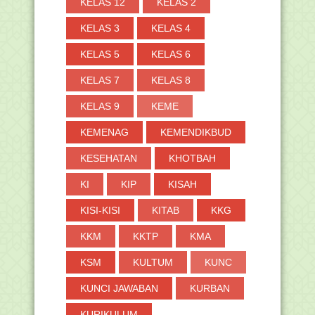
KELAS 12
KELAS 2
KELAS 3
KELAS 4
KELAS 5
KELAS 6
KELAS 7
KELAS 8
KELAS 9
KEME
KEMENAG
KEMENDIKBUD
KESEHATAN
KHOTBAH
KI
KIP
KISAH
KISI-KISI
KITAB
KKG
KKM
KKTP
KMA
KSM
KULTUM
KUNC
KUNCI JAWABAN
KURBAN
KURIKULUM