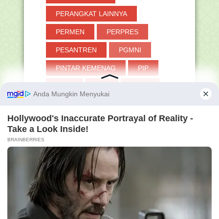
PERANGKAT LAINNYA
PERMEN
PERPRES
PESANTREN
PGMNI
PINTAR KEMENAG
PIP
PJOK
PKB
PKKM
PLPG
PNS
POKJAWAS
POLITIK
PPDB
PPG
PPPK
PRESTASI
PROMES
PROTA
PTS
PUASA
PUISI
QURBAN
RA
RABI'UL AKHIR