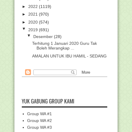
►
2022
(1119)
►
2021
(970)
►
2020
(574)
▼
2019
(691)
▼
Desember
(28)
Terhitung 1 Januari 2020 Guru Tak
Boleh Merangkap ...
AMALAN UNTUK IBU HAMIL - SEDANG
MENGANDUNG
2020, Beli Bensin Tak Lagi Pakai Uang
Tunai
Hasil Masa Sanggah Seleksi
Administrasi CPNS Kemen...
Nadiem Makarim Beberkan Blue Print
Pendidikan Indo...
YUK GABUNG GROUP KAMI
Malaikat Munkar dan Nakir di Kubur
Menanya dengan ...
Group WA #1
73% Peserta Lulus Pendidikan Profesi
Group WA #2
Guru Madrasah...
Group WA #3
Besok Gerhana Matahari Cincin, Begini