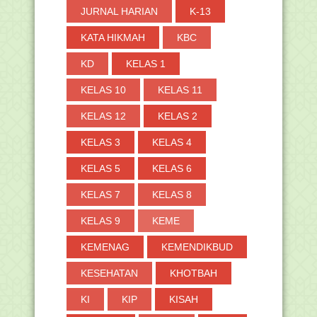
JURNAL HARIAN
K-13
KATA HIKMAH
KBC
KD
KELAS 1
KELAS 10
KELAS 11
KELAS 12
KELAS 2
KELAS 3
KELAS 4
KELAS 5
KELAS 6
KELAS 7
KELAS 8
KELAS 9
KEME
KEMENAG
KEMENDIKBUD
KESEHATAN
KHOTBAH
KI
KIP
KISAH