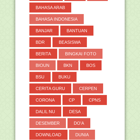
BAHASA ARAB
BAHASA INDONESIA
BANJAR
BANTUAN
BDR
BEASISWA
BERITA
BINGKAI FOTO
BIOUN
BKN
BOS
BSU
BUKU
CERITA GURU
CERPEN
CORONA
CP
CPNS
DALIL NU
DESA
DESEMBER
DO'A
DOWNLOAD
DUNIA