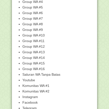
Group WA #4
Cara Melihat...
Group WA #5
Kisi-Kisi USBN SD/MI Tahun Pelajaran
Group WA #6
2019-2020
Group WA #7
Cara Instal Aplikasi Feeder EMIS (AFE)
yang Tepat
Group WA #8
Group WA #9
Cara Setting Laptop Jika Wifi Tidak Bisa
Connect K...
Group WA #10
Pengumuman Hasil Seleksi Administrasi
Group WA #11
CPNS dan Daf...
Group WA #12
Inilah Asesmen Kompetensi Minimum
Group WA #13
Pengganti Ujian ...
Group WA #14
DOWNLOAD, VDI ARD Terbaru Versi
Group WA #15
2.3.4 Update 16 De...
Group WA #16
Honorer Dilarang Menggunakan
Saluran WA Tanpa Batas
Seragam PNS, Harus Pa...
Youtube
Ini Jawaban Nadiem Saat Dikomplain
Komunitas WA #1
Gaji Guru Rp 30...
Komunitas WA #2
Mendikbud Nadiem Umumkan
Pengganti Ujian Nasional ...
Instagram
Facebook
Kemenag Letakkan Materi Khilafah ke
Pelajaran Sejarah
Telegram