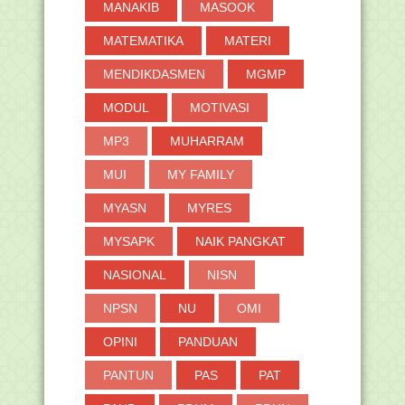
MANAKIB
MASOOK
MATEMATIKA
MATERI
MENDIKDASMEN
MGMP
MODUL
MOTIVASI
MP3
MUHARRAM
MUI
MY FAMILY
MYASN
MYRES
MYSAPK
NAIK PANGKAT
NASIONAL
NISN
NPSN
NU
OMI
OPINI
PANDUAN
PANTUN
PAS
PAT