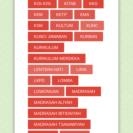
KISI-KISI
KITAB
KKG
KKM
KKTP
KMA
KSM
KULTUM
KUNC
KUNCI JAWABAN
KURBAN
KURIKULUM
KURIKULUM MERDEKA
LENTERA HATI
LIRIK
LKPD
LOMBA
LOWONGAN
MADRASAH
MADRASAH ALIYAH
MADRASAH IBTIDAIYAH
MADRASAH TSANAWIYAH