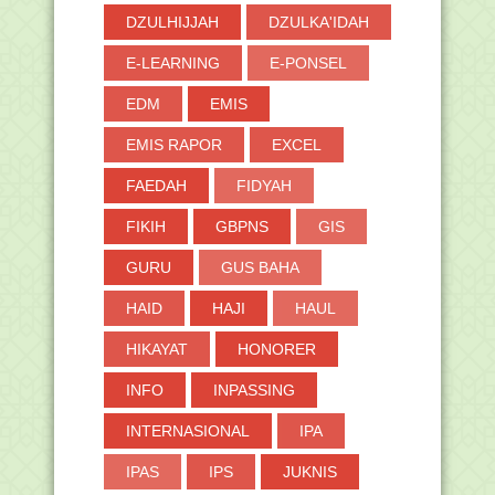
DZULHIJJAH
DZULKA'IDAH
E-LEARNING
E-PONSEL
EDM
EMIS
EMIS RAPOR
EXCEL
FAEDAH
FIDYAH
FIKIH
GBPNS
GIS
GURU
GUS BAHA
HAID
HAJI
HAUL
HIKAYAT
HONORER
INFO
INPASSING
INTERNASIONAL
IPA
IPAS
IPS
JUKNIS