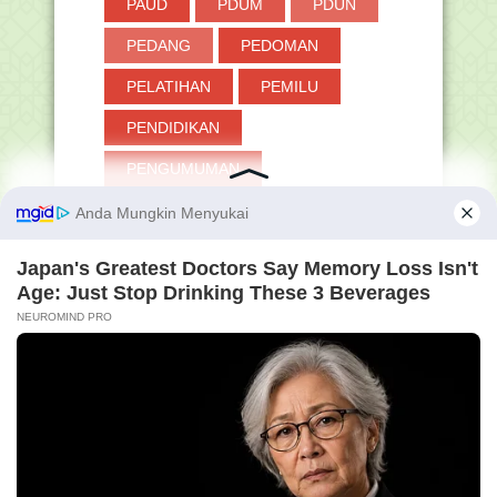
PAUD
PDUM
PDUN
PEDANG
PEDOMAN
PELATIHAN
PEMILU
PENDIDIKAN
PENGUMUMAN
PERANGKAT LAINNYA
PERMEN
PERPRES
PESANTREN
PGMNI
PINTAR KEMENAG
PIP
PJOK
PKB
PKKM
PLPG
PNS
POKJAWAS
POLITIK
PPDB
PPG
PPPK