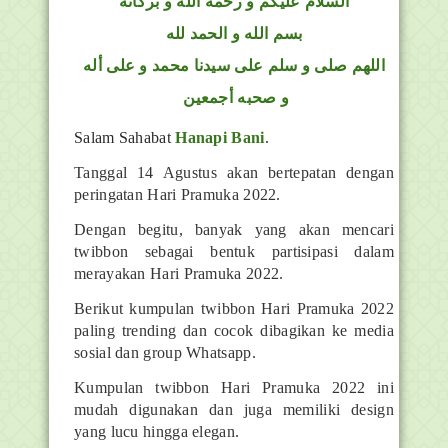
السلام عليكم و رحمة الله و بركاته
بسم الله و الحمد لله
اللهم صلى و سلم على سيدنا محمد و على أله
و صحبه أجمعين
Salam Sahabat
Hanapi Bani
.
Tanggal 14 Agustus akan bertepatan dengan
peringatan Hari Pramuka 2022.
Dengan begitu, banyak yang akan mencari
twibbon sebagai bentuk partisipasi dalam
merayakan Hari Pramuka 2022.
Berikut kumpulan twibbon Hari Pramuka 2022
paling trending dan cocok dibagikan ke media
sosial dan group Whatsapp.
Kumpulan twibbon Hari Pramuka 2022 ini
mudah digunakan dan juga memiliki design
yang lucu hingga elegan.