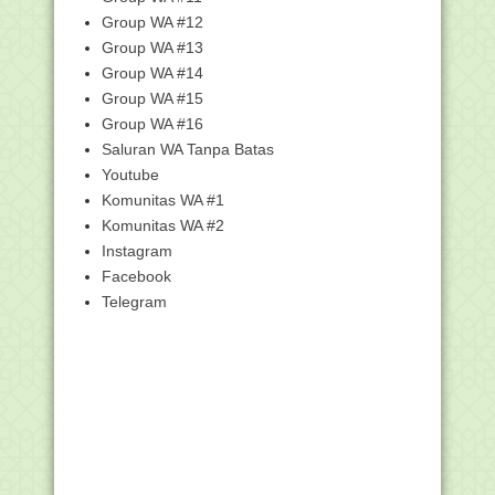
Download Logo Harlah 93 LP Maarif NU
Group WA #12
Tahun 2022 Fo...
Group WA #13
Download Buku Petunjuk Pembuatan
Kartu ASN Virtual
Group WA #14
Group WA #15
Download Jadwal dan Waktu
Pelaksanaan ANBK Tahun 2...
Group WA #16
Edaran tentang Kartu ASN Virtual Resmi
Saluran WA Tanpa Batas
Gantikan Ka...
Youtube
Panduan Cara Cetak Kartu ASN Virtual
Komunitas WA #1
Terbaru di My...
Komunitas WA #2
Ini 10 Madrasah Terbaik Versi TOP
Instagram
1.000 UTBK 2022
Facebook
Kemenag Gelar Training Young Digital
Telegram
Influencer un...
Persiapan Pendataan Pegawai Non
ASN Kabupaten Tulu...
Cara Perbaiki NIK dan KK Tidak Valid di
Dukcapil
Pemetaan Tenaga Non ASN di
Lingkungan Kantor Kemen...
Persiapan Pendataan Pegawai Non
ASN Kemenag Jatim