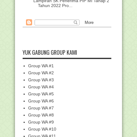
Lampiran SK Penerima PIP MI Tahap 2
Tahun 2022 Pro...
Soal KSM Ekonomi Terintegrasi Jenjang
MA/SMA Tingk...
Download Jurnal Harian Kelas 2
Semester 1
Lampiran SK Penerima PIP MI Tahap 2
Tahun 2022 Pro...
YUK GABUNG GROUP KAMI
Lampiran SK Penerima PIP MI Tahap 2
Tahun 2022 Pro...
Group WA #1
Juknis Penulisan Blanko Ijazah
Madrasah Tahun Pela...
Group WA #2
Lampiran SK Penerima PIP MI Tahap 2
Group WA #3
Tahun 2022 Pro...
Group WA #4
SK Penerima PIP MI (Madarasah
Group WA #5
Ibtidaiyah) Tahap II...
Group WA #6
Edaran Pencairan Bantuan Sosial PIP
Group WA #7
Madrasah Ibtid...
Group WA #8
Kemenag Siapkan 10.000 Kuota PPG
Group WA #9
(Pendidikan Profe...
Group WA #10
Download RUU Sisdiknas Agustus 2022
Group WA #11