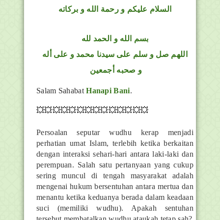
السلام عليكم و رحمة الله و بركاته
بسم الله و الحمد لله
اللهم صل و سلم على سيدنا محمد و على أله
و صحبه أجمعين
Salam Sahabat
Hanapi Bani
.
💥💥💥💥💥💥💥💥💥💥💥💥💥💥
Persoalan seputar wudhu kerap menjadi
perhatian umat Islam, terlebih ketika berkaitan
dengan interaksi sehari-hari antara laki-laki dan
perempuan. Salah satu pertanyaan yang cukup
sering muncul di tengah masyarakat adalah
mengenai hukum bersentuhan antara mertua dan
menantu ketika keduanya berada dalam keadaan
suci (memiliki wudhu). Apakah sentuhan
tersebut membatalkan wudhu ataukah tetap sah?