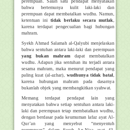
perempuan. Salah satu pendapat menyatakan
bahwa bertemunya kulit laki-laki dan
perempuan dapat membatalkan wudhu. Namun,
ketentuan ini
tidak berlaku secara mutlak
,
karena terdapat pengecualian bagi hubungan
mahram.
Syekh Ahmad Salamah al-Qalyubi menjelaskan
bahwa sentuhan antara laki-laki dan perempuan
yang bukan mahram
dapat membatalkan
wudhu. Adapun jika sentuhan itu terjadi antara
sesama mahram, maka menurut pendapat yang
paling kuat (al-azhar),
wudhunya tidak batal
,
karena hubungan mahram pada dasarnya
bukanlah objek yang membangkitkan syahwat.
Memang terdapat pendapat lain yang
menyatakan bahwa setiap sentuhan antara laki-
laki dan perempuan tetap membatalkan wudhu,
dengan berdasar pada keumuman lafaz ayat Al-
Qur’an yang menyebut “menyentuh
perempuan” dalam Surah An-Nisa ayat 43.