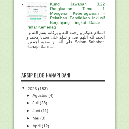
Kunci Jawaban 3.22
Rangkuman Tema 1
Mengenal Keberagaman -
Pelatihan Pendidikan Inklusif
Berjenjang Tingkat Dasar -
Pintar Kemenag
السلام عليكم و رحمة الله و بركاته بسم الله و
الحمد لله اللهم صل و سلم على سيدنا محمد و
على أله و صحبه أجمعين Salam Sahabat
Hanapi Bani ....
ARSIP BLOG HANAPI BANI
▼
2026
(183)
►
Agustus
(4)
►
Juli
(23)
►
Juni
(11)
►
Mei
(9)
►
April
(12)