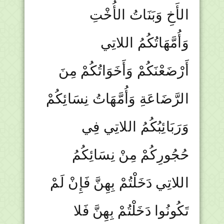
الأَخِ وَبَنَاتُ الأُخْتِ
وَأُمَّهَاتُكُمُ اللاتِي
أَرْضَعْنَكُمْ وَأَخَوَاتُكُمْ مِنَ
الرَّضَاعَةِ وَأُمَّهَاتُ نِسَائِكُمْ
وَرَبَائِبُكُمُ اللاتِي فِي
حُجُورِكُمْ مِنْ نِسَائِكُمُ
اللاتِي دَخَلْتُمْ بِهِنَّ فَإِنْ لَمْ
تَكُونُوا دَخَلْتُمْ بِهِنَّ فَلا