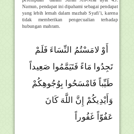
Namun, pendapat ini dipahami sebagai pendapat
yang lebih lemah dalam mazhab Syafi’i, karena
tidak memberikan pengecualian terhadap
hubungan mahram.
أَوْ لامَسْتُمُ النِّسَاءَ فَلَمْ
تَجِدُوا مَاءً فَتَيَمَّمُوا صَعِيداً
طَيِّباً فَامْسَحُوا بِوُجُوهِكُمْ
وَأَيْدِيكُمْ إِنَّ اللَّهَ كَانَ
عَفُوّاً غَفُوراً