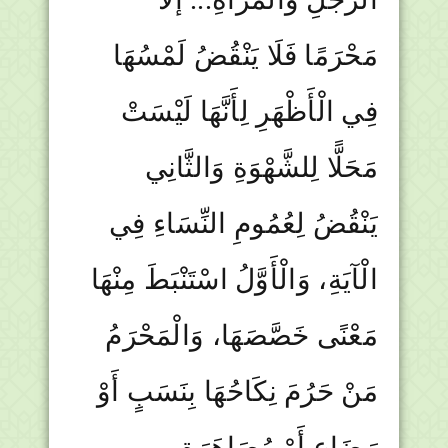
مَحْرَمًا فَلَا يَنْقُضُ لَمْسُهَا
فِي الْأَظْهَرِ لِأَنَّهَا لَيْسَتْ
مَحَلًّا لِلشَّهْوَةِ وَالثَّانِي
يَنْقُضُ لِعُمُومِ النِّسَاءِ فِي
الْآيَةِ، وَالْأَوَّلُ اسْتَنْبَطَ مِنْهَا
مَعْنًى خَصَّصَهَا، وَالْمَحْرَمُ
مَنْ حَرُمَ نِكَاحُهَا بِنَسَبٍ أَوْ
رَضَاعٍ أَوْ مُصَاهَرَةٍ