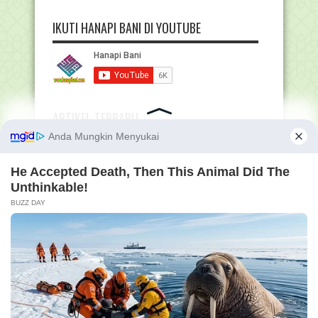
IKUTI HANAPI BANI DI YOUTUBE
ARTIKEL TERBARU
Download File Supervisi Pembelajaran
Lengkap
Buku Fikih Kelas 3 MI Terbaru 2026 PDF –
Gratis Download
Rangkuman Materi Kelas 5 Semester 1 dan 2
Lengkap !
Buku Fikih Kelas 2 MI Terbaru 2026 PDF –
Gratis Download
Buku Fikih Kelas 1 MI Terbaru 2026 PDF –
Gratis Download