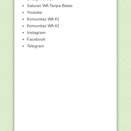
Viral, Uang Kertas 100 Ribuan dan 50
Ribuan di Cel...
Saluran WA Tanpa Batas
Youtube
Teka-Teki Fiqhiyyah
Komunitas WA #1
Beda Pendapat Kiai Itu Lumrah
Komunitas WA #2
Identitas Tersembunyi di Balik Kopyah
Instagram
Hitam
Facebook
EMIS Zaman Now,, Hanya Bisa Diakses
Pada Jam Kantor
Telegram
Download Kalender 2018, Menjaga
Spirit Ukhuwah 212
►
2017
(371)
►
2016
(2)