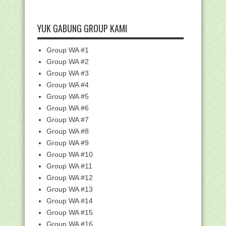
►
April
(17)
►
Maret
(27)
YUK GABUNG GROUP KAMI
►
Februari
(23)
▼
Group WA #1
Januari
(14)
Group WA #2
Cara Cetak S26e (Surat Penerbitan
Energi)
Group WA #3
Download Perangkat Pembelajaran
Group WA #4
Akidah Akhlak K-13...
Group WA #5
Download Kisi-Kisi USBN Tingkat SD/MI
Group WA #6
Tahun 2018
Group WA #7
Benarkah Katanya Operator Itu Cuman
Group WA #8
Duduk Manis di...
Group WA #9
Ijazah Bagi Sahabat Yang Belum Punya
Group WA #10
Rumah dan Ing...
Group WA #11
Temui Ibu dalam Mimpi, Gadis Cantik
Group WA #12
Minta di Gali ...
Group WA #13
Trik Baca Qur'an Sesering Buka Gadget
Group WA #14
Bundaran Kota Amuntai, "Dulunya di
Group WA #15
Bully Sekarang ...
Group WA #16