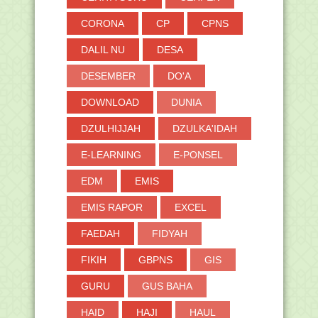
CORONA
CP
CPNS
DALIL NU
DESA
DESEMBER
DO'A
DOWNLOAD
DUNIA
DZULHIJJAH
DZULKA'IDAH
E-LEARNING
E-PONSEL
EDM
EMIS
EMIS RAPOR
EXCEL
FAEDAH
FIDYAH
FIKIH
GBPNS
GIS
GURU
GUS BAHA
HAID
HAJI
HAUL