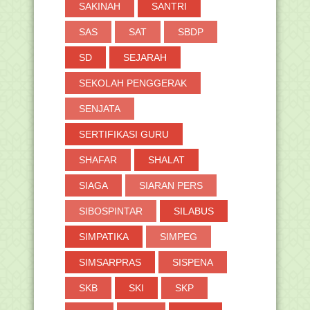
SAKINAH
SANTRI
SAS
SAT
SBDP
SD
SEJARAH
SEKOLAH PENGGERAK
SENJATA
SERTIFIKASI GURU
SHAFAR
SHALAT
SIAGA
SIARAN PERS
SIBOSPINTAR
SILABUS
SIMPATIKA
SIMPEG
SIMSARPRAS
SISPENA
SKB
SKI
SKP