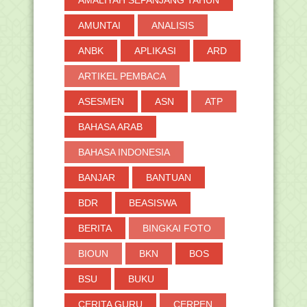
AMUNTAI
ANALISIS
ANBK
APLIKASI
ARD
ARTIKEL PEMBACA
ASESMEN
ASN
ATP
BAHASA ARAB
BAHASA INDONESIA
BANJAR
BANTUAN
BDR
BEASISWA
BERITA
BINGKAI FOTO
BIOUN
BKN
BOS
BSU
BUKU
CERITA GURU
CERPEN