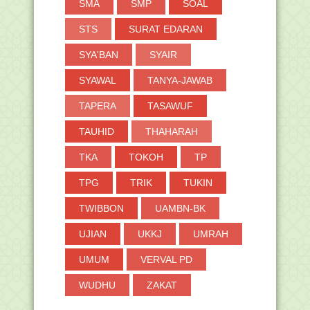
SMA
SMP
SOAL
STS
SURAT EDARAN
SYA'BAN
SYAIR
SYAWAL
TANYA-JAWAB
TAPERA
TASAWUF
TAUHID
THAHARAH
TKA
TOKOH
TP
TPG
TRIK
TUKIN
TWIBBON
UAMBN-BK
UJIAN
UKKJ
UMRAH
UMUM
VERVAL PD
WUDHU
ZAKAT