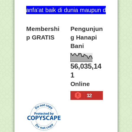
'at baik di dunia maupun di akhirat. Aamiin ya Ra
Membershi
Pengunjun
p GRATIS
g Hanapi
Bani
56,035,14
1
Online
12