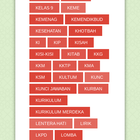
KELAS 9
KEME
KEMENAG
KEMENDIKBUD
KESEHATAN
KHOTBAH
KI
KIP
KISAH
KISI-KISI
KITAB
KKG
KKM
KKTP
KMA
KSM
KULTUM
KUNC
KUNCI JAWABAN
KURBAN
KURIKULUM
KURIKULUM MERDEKA
LENTERA HATI
LIRIK
LKPD
LOMBA