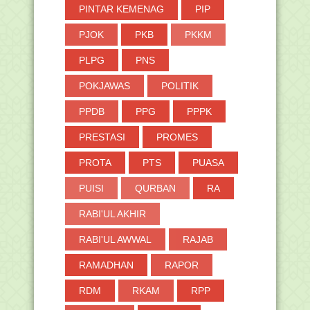
PINTAR KEMENAG
PIP
PJOK
PKB
PKKM
PLPG
PNS
POKJAWAS
POLITIK
PPDB
PPG
PPPK
PRESTASI
PROMES
PROTA
PTS
PUASA
PUISI
QURBAN
RA
RABI'UL AKHIR
RABI'UL AWWAL
RAJAB
RAMADHAN
RAPOR
RDM
RKAM
RPP