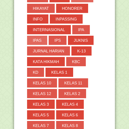
HIKAYAT
HONORER
INFO
INPASSING
INTERNASIONAL
IPA
IPAS
IPS
JUKNIS
JURNAL HARIAN
K-13
KATA HIKMAH
KBC
KD
KELAS 1
KELAS 10
KELAS 11
KELAS 12
KELAS 2
KELAS 3
KELAS 4
KELAS 5
KELAS 6
KELAS 7
KELAS 8