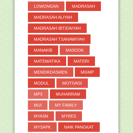
LOWONGAN
MADRASAH
MADRASAH ALIYAH
MADRASAH IBTIDAIYAH
MADRASAH TSANAWIYAH
MANAKIB
MASOOK
MATEMATIKA
MATERI
MENDIKDASMEN
MGMP
MODUL
MOTIVASI
MP3
MUHARRAM
MUI
MY FAMILY
MYASN
MYRES
MYSAPK
NAIK PANGKAT