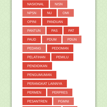
NASIONAL
NISN
NPSN
NU
OMI
OPINI
PANDUAN
PANTUN
PAS
PAT
PAUD
PDUM
PDUN
PEDANG
PEDOMAN
PELATIHAN
PEMILU
PENDIDIKAN
PENGUMUMAN
PERANGKAT LAINNYA
PERMEN
PERPRES
PESANTREN
PGMNI