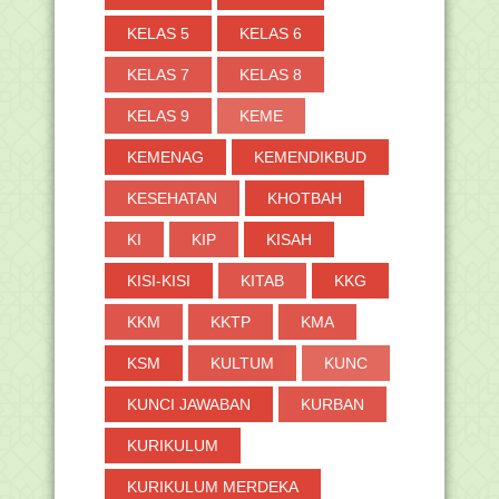
KELAS 5
KELAS 6
KELAS 7
KELAS 8
KELAS 9
KEME
KEMENAG
KEMENDIKBUD
KESEHATAN
KHOTBAH
KI
KIP
KISAH
KISI-KISI
KITAB
KKG
KKM
KKTP
KMA
KSM
KULTUM
KUNC
KUNCI JAWABAN
KURBAN
KURIKULUM
KURIKULUM MERDEKA