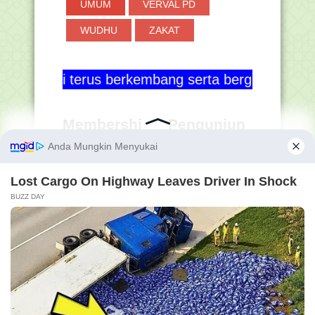
UMUM
VERVAL PD
WUDHU
ZAKAT
 terus berkembang serta berguna bagi semua orang.
Membershi
Pengunjun
p GRATIS
g Hanapi
Bani
56,043,82
4
Online
6