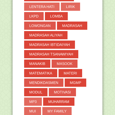
LENTERA HATI
LIRIK
LKPD
LOMBA
LOWONGAN
MADRASAH
MADRASAH ALIYAH
MADRASAH IBTIDAIYAH
MADRASAH TSANAWIYAH
MANAKIB
MASOOK
MATEMATIKA
MATERI
MENDIKDASMEN
MGMP
MODUL
MOTIVASI
MP3
MUHARRAM
MUI
MY FAMILY