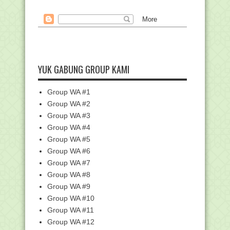
►
September
(1)
►
Agustus
(1)
►
Mei
(20)
►
April
(17)
►
Maret
(27)
YUK GABUNG GROUP KAMI
▼
Februari
(23)
Pengumuman Pendaftaran Calon
Group WA #1
Anggota KPU Kab/Kota ...
Group WA #2
Undangan Silaturrahmi bersama Kepala
Group WA #3
Kantor Kemena...
Group WA #4
Tanggal Penting untuk Seluruh
Group WA #5
Madrasah Ibtidaiyah ...
Group WA #6
MAN 5 HSU Fasilitasi Siswa Daftar
Group WA #7
SNMPTN
Group WA #8
Seleksi SGI Master Teacher, Uji
Group WA #9
Komitmen Guru hulu...
Group WA #10
Usai Tolak Perayaan Valentine's Day, ISI
STIA Amun...
Group WA #11
Group WA #12
Bagus, Harumkan MAN 3 Bantul di