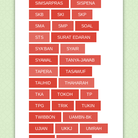
SIMSARPRAS
SISPENA
SKB
SKI
SKP
SMA
SMP
SOAL
STS
SURAT EDARAN
SYA'BAN
SYAIR
SYAWAL
TANYA-JAWAB
TAPERA
TASAWUF
TAUHID
THAHARAH
TKA
TOKOH
TP
TPG
TRIK
TUKIN
TWIBBON
UAMBN-BK
UJIAN
UKKJ
UMRAH