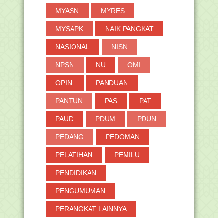
MYASN
MYRES
MYSAPK
NAIK PANGKAT
NASIONAL
NISN
NPSN
NU
OMI
OPINI
PANDUAN
PANTUN
PAS
PAT
PAUD
PDUM
PDUN
PEDANG
PEDOMAN
PELATIHAN
PEMILU
PENDIDIKAN
PENGUMUMAN
PERANGKAT LAINNYA