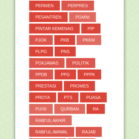
PERMEN
PERPRES
PESANTREN
PGMNI
PINTAR KEMENAG
PIP
PJOK
PKB
PKKM
PLPG
PNS
POKJAWAS
POLITIK
PPDB
PPG
PPPK
PRESTASI
PROMES
PROTA
PTS
PUASA
PUISI
QURBAN
RA
RABI'UL AKHIR
RABI'UL AWWAL
RAJAB