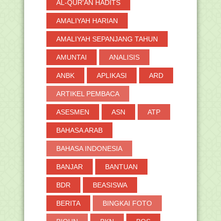
AL-QUR'AN HADITS
AMALIYAH HARIAN
AMALIYAH SEPANJANG TAHUN
AMUNTAI
ANALISIS
ANBK
APLIKASI
ARD
ARTIKEL PEMBACA
ASESMEN
ASN
ATP
BAHASA ARAB
BAHASA INDONESIA
BANJAR
BANTUAN
BDR
BEASISWA
BERITA
BINGKAI FOTO