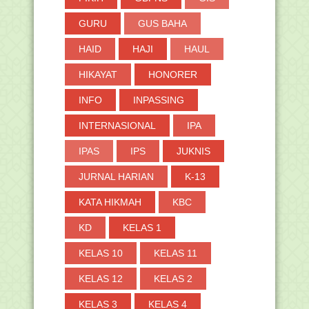
GURU
GUS BAHA
HAID
HAJI
HAUL
HIKAYAT
HONORER
INFO
INPASSING
INTERNASIONAL
IPA
IPAS
IPS
JUKNIS
JURNAL HARIAN
K-13
KATA HIKMAH
KBC
KD
KELAS 1
KELAS 10
KELAS 11
KELAS 12
KELAS 2
KELAS 3
KELAS 4