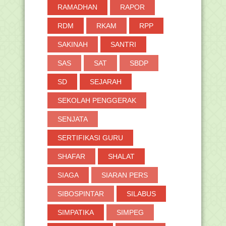
RAMADHAN
RAPOR
RDM
RKAM
RPP
SAKINAH
SANTRI
SAS
SAT
SBDP
SD
SEJARAH
SEKOLAH PENGGERAK
SENJATA
SERTIFIKASI GURU
SHAFAR
SHALAT
SIAGA
SIARAN PERS
SIBOSPINTAR
SILABUS
SIMPATIKA
SIMPEG