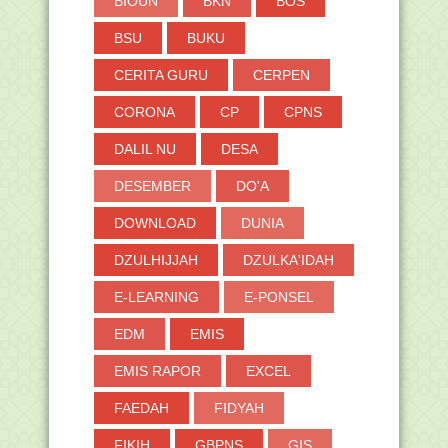
BIOUN
BKN
BOS
BSU
BUKU
CERITA GURU
CERPEN
CORONA
CP
CPNS
DALIL NU
DESA
DESEMBER
DO'A
DOWNLOAD
DUNIA
DZULHIJJAH
DZULKA'IDAH
E-LEARNING
E-PONSEL
EDM
EMIS
EMIS RAPOR
EXCEL
FAEDAH
FIDYAH
FIKIH
GBPNS
GIS