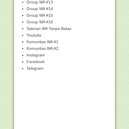
Kancah Internasional
Group WA #13
DOWNLOAD FILE "Keputusan Bahtsul
Group WA #14
Masail PWNU Jawa ...
Group WA #15
TABLIGH AKBAR bersama
Group WA #16
KH.MUHAMMAD BAKHIET ( GURU
Saluran WA Tanpa Batas
B...
Youtube
PTT Bisa Diberhentikan Kapan Saja
Komunitas WA #1
Calon Anggota PPS Pemilu Serentak
Komunitas WA #2
Tahun 2019 Kab. ...
Instagram
Download Buku Panduan Simpatika
Facebook
Versi Terbaru (Ver...
Telegram
Daftar Calon PPS yang Lulus
Administrasi dan Bisa ...
ADZAN tak perlu TERIAK TERIAK DAN
tak perlu PAKAI...
Cek Pengumuman Pemenang Lomba
Logo HSU Mantap
Kisah Hendra, Mantan Pastur yang di
Islamkan Guru ...
Ayo Buruan, GRATIIISSS...!!! Ikuti
Lomba Inovasi T...