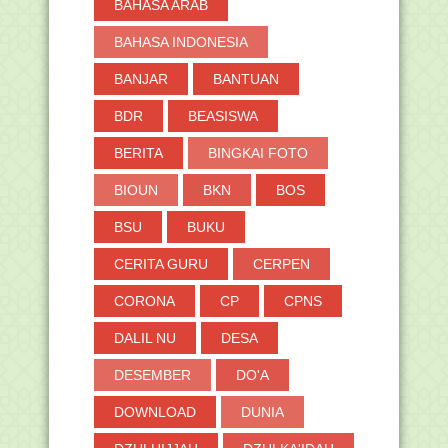
BAHASA ARAB
BAHASA INDONESIA
BANJAR
BANTUAN
BDR
BEASISWA
BERITA
BINGKAI FOTO
BIOUN
BKN
BOS
BSU
BUKU
CERITA GURU
CERPEN
CORONA
CP
CPNS
DALIL NU
DESA
DESEMBER
DO'A
DOWNLOAD
DUNIA