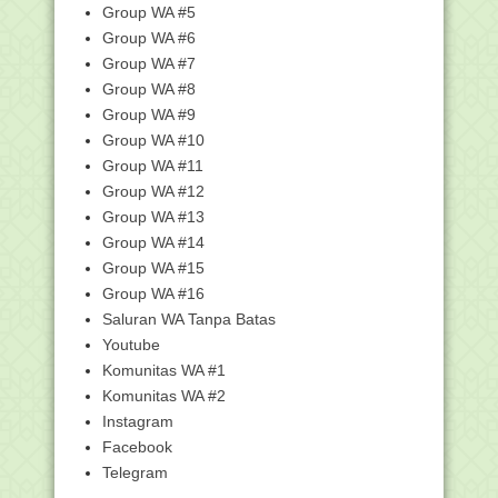
Tanggal Penting untuk Seluruh
Group WA #5
Madrasah Ibtidaiyah ...
Group WA #6
MAN 5 HSU Fasilitasi Siswa Daftar
Group WA #7
SNMPTN
Group WA #8
Seleksi SGI Master Teacher, Uji
Group WA #9
Komitmen Guru hulu...
Group WA #10
Usai Tolak Perayaan Valentine's Day, ISI
STIA Amun...
Group WA #11
Group WA #12
Bagus, Harumkan MAN 3 Bantul di
Kancah Internasional
Group WA #13
DOWNLOAD FILE "Keputusan Bahtsul
Group WA #14
Masail PWNU Jawa ...
Group WA #15
TABLIGH AKBAR bersama
Group WA #16
KH.MUHAMMAD BAKHIET ( GURU
Saluran WA Tanpa Batas
B...
Youtube
PTT Bisa Diberhentikan Kapan Saja
Komunitas WA #1
Calon Anggota PPS Pemilu Serentak
Komunitas WA #2
Tahun 2019 Kab. ...
Instagram
Download Buku Panduan Simpatika
Facebook
Versi Terbaru (Ver...
Telegram
Daftar Calon PPS yang Lulus
Administrasi dan Bisa ...