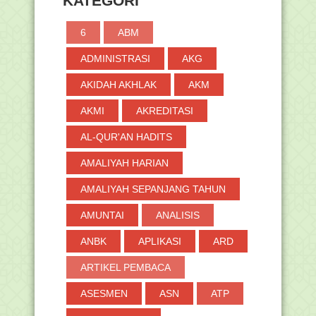
KATEGORI
►
Januari
(14)
►
2017
(371)
6
ABM
►
2016
(2)
ADMINISTRASI
AKG
AKIDAH AKHLAK
AKM
AKMI
AKREDITASI
AL-QUR'AN HADITS
AMALIYAH HARIAN
AMALIYAH SEPANJANG TAHUN
AMUNTAI
ANALISIS
ANBK
APLIKASI
ARD
ARTIKEL PEMBACA
ASESMEN
ASN
ATP