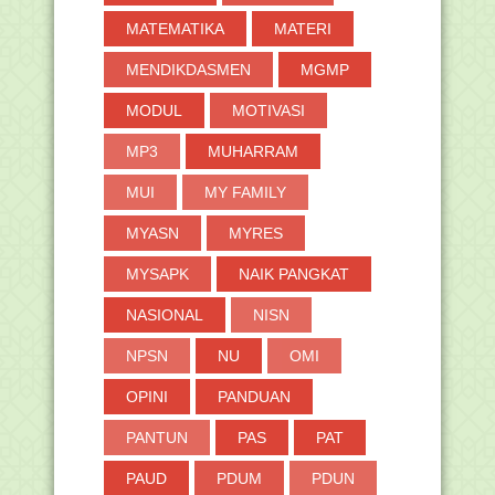
MATEMATIKA
MATERI
MENDIKDASMEN
MGMP
MODUL
MOTIVASI
MP3
MUHARRAM
MUI
MY FAMILY
MYASN
MYRES
MYSAPK
NAIK PANGKAT
NASIONAL
NISN
NPSN
NU
OMI
OPINI
PANDUAN
PANTUN
PAS
PAT
PAUD
PDUM
PDUN