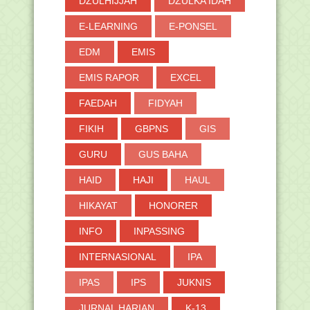
DZULHIJJAH
DZULKA'IDAH
E-LEARNING
E-PONSEL
EDM
EMIS
EMIS RAPOR
EXCEL
FAEDAH
FIDYAH
FIKIH
GBPNS
GIS
GURU
GUS BAHA
HAID
HAJI
HAUL
HIKAYAT
HONORER
INFO
INPASSING
INTERNASIONAL
IPA
IPAS
IPS
JUKNIS
JURNAL HARIAN
K-13