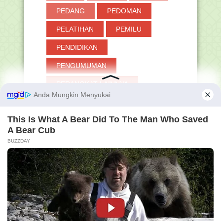
PEDANG
PEDOMAN
PELATIHAN
PEMILU
PENDIDIKAN
PENGUMUMAN
PERANGKAT LAINNYA
PERMEN
PERPRES
PESANTREN
PGMNI
PINTAR KEMENAG
PIP
PJOK
PKB
PKKM
PLPG
PNS
POKJAWAS
POLITIK
PPDB
PPG
PPPK