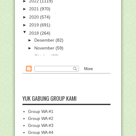
►
2022
(1119)
►
2021
(970)
►
2020
(574)
►
2019
(691)
▼
2018
(264)
►
Desember
(82)
►
November
(59)
►
Oktober
(20)
►
September
(1)
►
Agustus
(1)
►
Mei
(20)
►
April
(17)
►
Maret
(27)
YUK GABUNG GROUP KAMI
▼
Februari
(23)
Pengumuman Pendaftaran Calon
Group WA #1
Anggota KPU Kab/Kota ...
Group WA #2
Undangan Silaturrahmi bersama Kepala
Group WA #3
Kantor Kemena...
Group WA #4