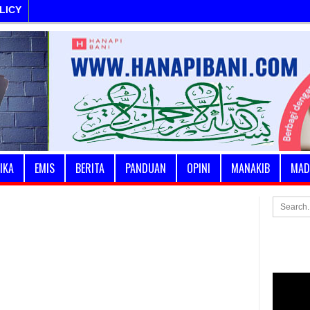
LICY
IKA
EMIS
BERITA
PANDUAN
OPINI
MANAKIB
MAD