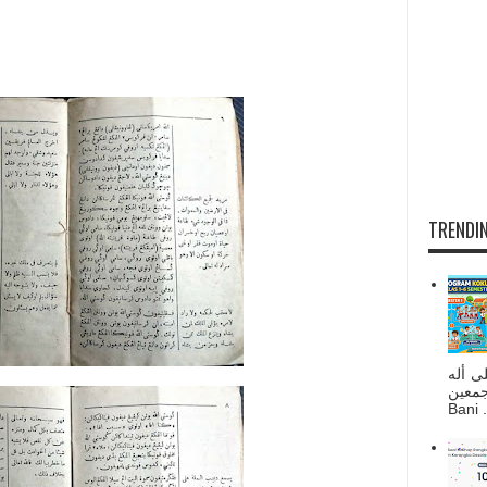
TRENDIN
ى أله
صحبه أجمعين
Bani . 