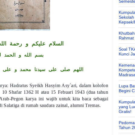
Semeste
Kumpula
Sekolah
Kepsek
Khutbah 
Rahmat 
السلام عليكم و رحمة الله
Soal TK
Kunci J
بسم الله و الحمد ل
Kemenag
اللهم صلى على سيدنا محمد و على أ
Kompete
Madras
karya: Hadratus Syeikh Hasyim Asy`ari, dalam kolofon
Lupa Ba
Begini 
gal 10 Shafar 1362 H atau 15 Febuari 1943 (dua tahun
rab-Pegon karya ini wajib untuk kita baca sebagai
Kumpula
 Salatiga di rumah saudara zainal, alumni Tremas.
yang Lu
Gratis!
Pedoman
Tahun 2