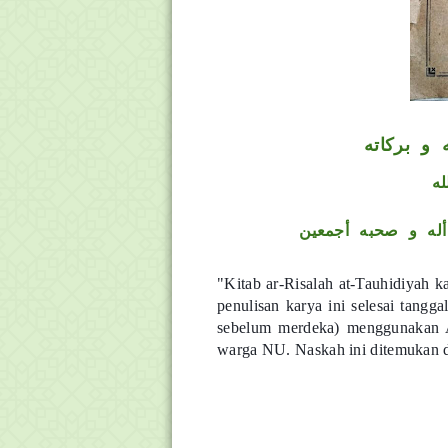
 و بركاته
له
له و صحبه أجمعين
"Kitab ar-Risalah at-Tauhidiyah 
penulisan karya ini selesai tang
sebelum merdeka) menggunakan A
warga NU. Naskah ini ditemukan di