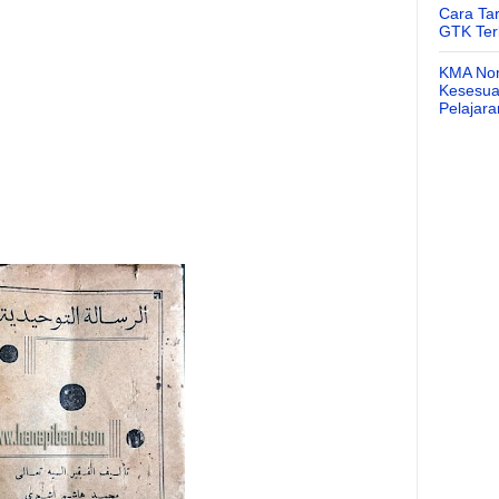
Cara Ta
GTK Ter
KMA Nom
Kesesuai
Pelajar