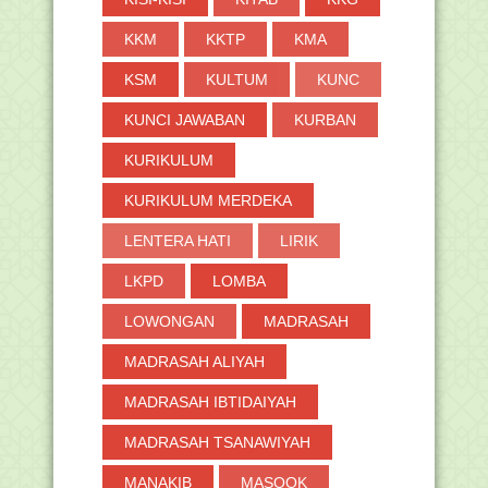
KKM
KKTP
KMA
►
2018
(264)
►
2017
(371)
KSM
KULTUM
KUNC
►
2016
(2)
KUNCI JAWABAN
KURBAN
KURIKULUM
KURIKULUM MERDEKA
LENTERA HATI
LIRIK
LKPD
LOMBA
LOWONGAN
MADRASAH
MADRASAH ALIYAH
MADRASAH IBTIDAIYAH
MADRASAH TSANAWIYAH
MANAKIB
MASOOK