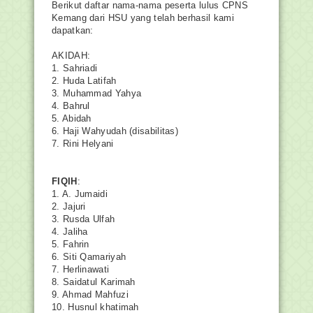
Berikut daftar nama-nama peserta lulus CPNS
Kemang dari HSU yang telah berhasil kami
dapatkan:
AKIDAH:
1. Sahriadi
2. Huda Latifah
3. Muhammad Yahya
4. Bahrul
5. Abidah
6. Haji Wahyudah (disabilitas)
7. Rini Helyani
FIQIH
:
1. A. Jumaidi
2. Jajuri
3. Rusda Ulfah
4. Jaliha
5. Fahrin
6. Siti Qamariyah
7. Herlinawati
8. Saidatul Karimah
9. Ahmad Mahfuzi
10. Husnul khatimah