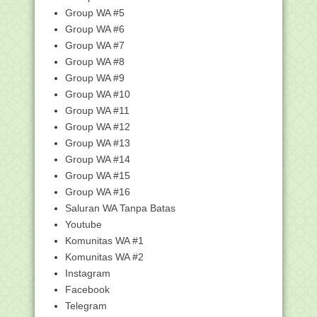
Cara Daftar di Rumah Belajar
Group WA #5
(belajar.kemdikbud.go...
Group WA #6
Belajar Gratis lewat Rumah Belajar
Kemendikbud
Group WA #7
Group WA #8
Pengumuman Pergantian Semester
Genap 2018/2019 SIM...
Group WA #9
Cara Registrasi Akun SIAGA Kemenag
Group WA #10
Group WA #11
Segera Verval Data Guru dan
Pengawas PAI melalui A...
Group WA #12
Penjelasan Mengenai Patching 8 ARD
Group WA #13
(Aplikasi Rapor...
Group WA #14
Tinggalkan Hal Yang Tidak Penting
Group WA #15
Biaya Haji Indonesia Termurah se-
Group WA #16
ASEAN
Saluran WA Tanpa Batas
Bolehkah Imam dan Makmum Berbeda
Youtube
Niat Shalat?
Komunitas WA #1
Darah Terputus-putus; Antara Haid dan
Komunitas WA #2
Istihadlah
Instagram
Kemenag Hadirkan Aplikasi Bank Artikel
Facebook
Versi Android
Telegram
Surat Pernyataaan KH. Ahmad Fahmi