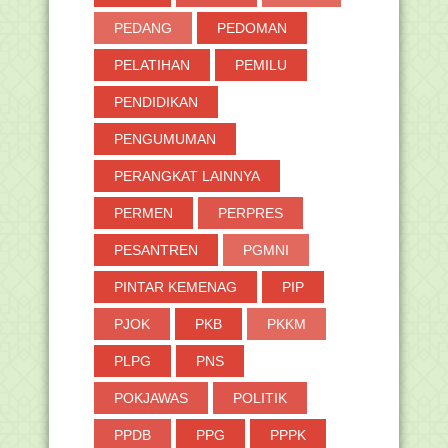
PEDANG
PEDOMAN
PELATIHAN
PEMILU
PENDIDIKAN
PENGUMUMAN
PERANGKAT LAINNYA
PERMEN
PERPRES
PESANTREN
PGMNI
PINTAR KEMENAG
PIP
PJOK
PKB
PKKM
PLPG
PNS
POKJAWAS
POLITIK
PPDB
PPG
PPPK