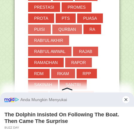
PRESTASI
PROMES
PROTA
PTS
PUASA
PUISI
QURBAN
RA
RABI'UL AKHIR
RABI'UL AWWAL
RAJAB
RAMADHAN
RAPOR
RDM
RKAM
RPP
SAKINAH
SANTRI
SAS
SAT
SBDP
SD
SEJARAH
SEKOLAH PENGGERAK
SENJATA