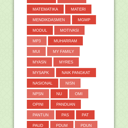
MATEMATIKA
MATERI
MENDIKDASMEN
MGMP
MODUL
MOTIVASI
MP3
MUHARRAM
MUI
MY FAMILY
MYASN
MYRES
MYSAPK
NAIK PANGKAT
NASIONAL
NISN
NPSN
NU
OMI
OPINI
PANDUAN
PANTUN
PAS
PAT
PAUD
PDUM
PDUN