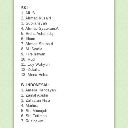
SKI
:
1. Ali. S
2. Ahmad Kusairi
3. Subliansyah
4. Ahmad Syaukani.A
5. Ridha Ashshidqi
6. Ilham
7. Ahmad Shubairi
8. M. Syafie
9. Hire Irawan
10. Rudi
11. Edy Wahyuni
12. Zulaiha
13. Mena Helda
B. INDONESIA
:
1. Amelia Handayani
2. Zainal Abidin
3. Zahratun Nisa
4. Marlina
5. Siti Munajah
6. Siti Fatimah
7. Rusinawati