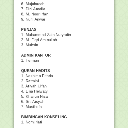
6. Mujahadah
7. Dini Amalia
8. M. Noor irfan
9. Nuril Anwar
PENJAS
1. Muhammad Zain Nuryadin
2. M. Fiqri Aminullah
3. Muhsin
ADMIN KANTOR
1. Herman
QURAN HADITS
:
1. Nazhima Fithria
2. Ratmini
3. Atiyah Ulfah
4. Lina Helwaty
5. Khairun Nisa
6. Siti Aisyah
7. Musthofa
BIMBINGAN KONSELING
1. Norhijriati