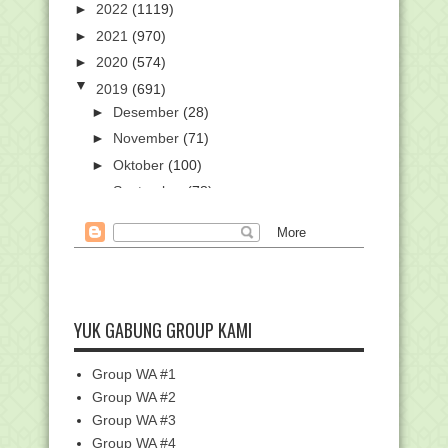
►
2022
(1119)
►
2021
(970)
►
2020
(574)
▼
2019
(691)
►
Desember
(28)
►
November
(71)
►
Oktober
(100)
►
September
(78)
►
Agustus
(54)
►
Juli
(42)
►
Juni
(27)
►
Mei
(47)
►
April
(39)
YUK GABUNG GROUP KAMI
►
Maret
(62)
Group WA #1
►
Februari
(76)
Group WA #2
▼
Januari
(67)
Group WA #3
Cara Login SIAGA Pendis
Group WA #4