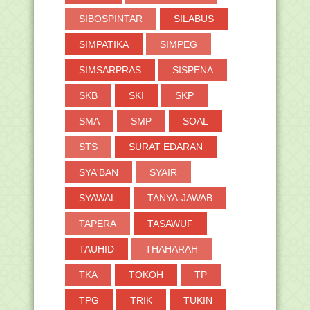
SIBOSPINTAR
SILABUS
SIMPATIKA
SIMPEG
SIMSARPRAS
SISPENA
SKB
SKI
SKP
SMA
SMP
SOAL
STS
SURAT EDARAN
SYA'BAN
SYAIR
SYAWAL
TANYA-JAWAB
TAPERA
TASAWUF
TAUHID
THAHARAH
TKA
TOKOH
TP
TPG
TRIK
TUKIN