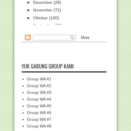
►
Desember
(28)
►
November
(71)
►
Oktober
(100)
►
September
(78)
►
Agustus
(54)
►
Juli
(42)
►
Juni
(27)
►
Mei
(47)
►
April
(39)
YUK GABUNG GROUP KAMI
►
Maret
(62)
Group WA #1
►
Februari
(76)
Group WA #2
▼
Januari
(67)
Group WA #3
Cara Login SIAGA Pendis
Group WA #4
Cara Daftar di Rumah Belajar
Group WA #5
(belajar.kemdikbud.go...
Group WA #6
Belajar Gratis lewat Rumah Belajar
Kemendikbud
Group WA #7
Group WA #8
Pengumuman Pergantian Semester