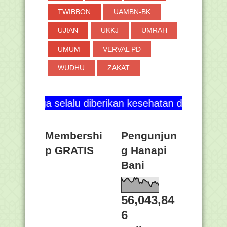
TWIBBON
UAMBN-BK
UJIAN
UKKJ
UMRAH
UMUM
VERVAL PD
WUDHU
ZAKAT
selalu diberikan kesehatan dan blog ini terus ber
Membershi
Pengunjun
p GRATIS
g Hanapi
Bani
56,043,84
6