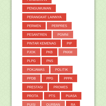
PENGUMUMAN
PERANGKAT LAINNYA
PERMEN
PERPRES
PESANTREN
PGMNI
PINTAR KEMENAG
PIP
PJOK
PKB
PKKM
PLPG
PNS
POKJAWAS
POLITIK
PPDB
PPG
PPPK
PRESTASI
PROMES
PROTA
PTS
PUASA
PUISI
QURBAN
RA