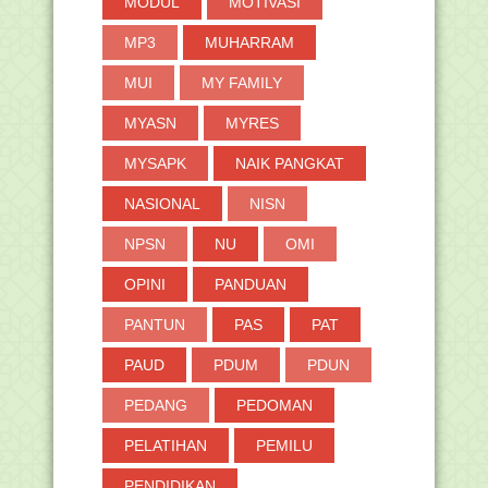
MODUL
MOTIVASI
MP3
MUHARRAM
MUI
MY FAMILY
MYASN
MYRES
MYSAPK
NAIK PANGKAT
NASIONAL
NISN
NPSN
NU
OMI
OPINI
PANDUAN
PANTUN
PAS
PAT
PAUD
PDUM
PDUN
PEDANG
PEDOMAN
PELATIHAN
PEMILU
PENDIDIKAN