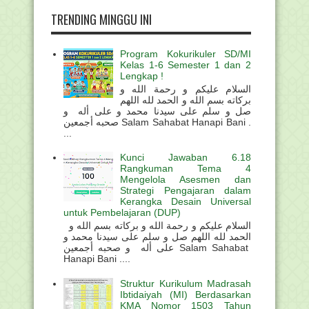
TRENDING MINGGU INI
Program Kokurikuler SD/MI
Kelas 1-6 Semester 1 dan 2
Lengkap !
السلام عليكم و رحمة الله و
بركاته بسم الله و الحمد لله اللهم
صل و سلم على سيدنا محمد و على أله و
صحبه أجمعين Salam Sahabat Hanapi Bani .
...
Kunci Jawaban 6.18
Rangkuman Tema 4
Mengelola Asesmen dan
Strategi Pengajaran dalam
Kerangka Desain Universal
untuk Pembelajaran (DUP)
السلام عليكم و رحمة الله و بركاته بسم الله و
الحمد لله اللهم صل و سلم على سيدنا محمد و
على أله و صحبه أجمعين Salam Sahabat
Hanapi Bani ....
Struktur Kurikulum Madrasah
Ibtidaiyah (MI) Berdasarkan
KMA Nomor 1503 Tahun