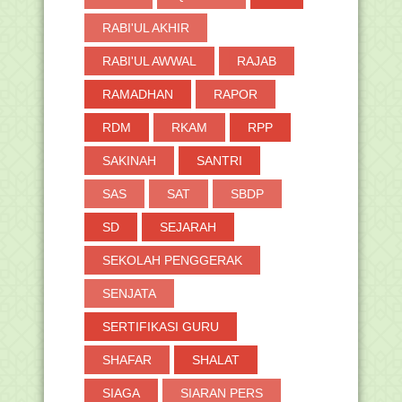
RABI'UL AKHIR
RABI'UL AWWAL
RAJAB
RAMADHAN
RAPOR
RDM
RKAM
RPP
SAKINAH
SANTRI
SAS
SAT
SBDP
SD
SEJARAH
SEKOLAH PENGGERAK
SENJATA
SERTIFIKASI GURU
SHAFAR
SHALAT
SIAGA
SIARAN PERS