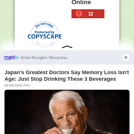
Online
12
Penelusuran Semua Isi
Blog (Masukkan Kata
Kunci Yang Ingin Sobat
Cari) :