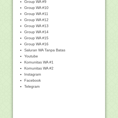
Genap 2018/2019 SIM...
Group WA #9
Cara Registrasi Akun SIAGA Kemenag
Group WA #10
Group WA #11
Segera Verval Data Guru dan
Pengawas PAI melalui A...
Group WA #12
Penjelasan Mengenai Patching 8 ARD
Group WA #13
(Aplikasi Rapor...
Group WA #14
Tinggalkan Hal Yang Tidak Penting
Group WA #15
Biaya Haji Indonesia Termurah se-
Group WA #16
ASEAN
Saluran WA Tanpa Batas
Bolehkah Imam dan Makmum Berbeda
Youtube
Niat Shalat?
Komunitas WA #1
Darah Terputus-putus; Antara Haid dan
Komunitas WA #2
Istihadlah
Instagram
Kemenag Hadirkan Aplikasi Bank Artikel
Facebook
Versi Android
Telegram
Surat Pernyataaan KH. Ahmad Fahmi
Zamzam tentang R...
Checklist Pemberkasan CPNS
Kemenag Kalsel Tahun 2018
Buku Panduan Manual Ujian Berbasis
Komputer Tahun ...