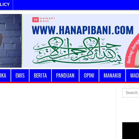
LICY
IKA
EMIS
BERITA
PANDUAN
OPINI
MANAKIB
MAD