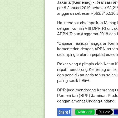
Jakarta (Kemenag) - Realisasi 
per 9 Januari 2019 sebesar 93,21
anggaran sebesar Rp63.845.516.
Hal tersebut disampaikan Menag 
dengan Komisi VIII DPR RI di Ja
APBN Tahun Anggaran 2018 dan Is
"Capaian realisasi anggaran Keme
kementerian dengan APBN terbesa
didampingi seluruh pejabat eselon
Raker yang dipimpin oleh Ketua K
rapat mendorong Kemenag untuk
dan pendidikan pada tahun selanj
paling sedikit 95%.
DPR juga mendorong Kemenag un
Pemerintah (RPP) Jaminan Produ
dengan amanat Undang-undang.
Share !
WhatsApp
T