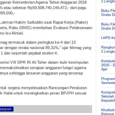
2 Lengk
anggaran Kementerian Agama Tahun Anggaran 2018
% atau sebesar Rp59.508.740.146.472,- dari pagu
Buku Fik
285.000,-
Gratis 
Lukman Hakim Saifuddin saat Rapat Kerja (Raker)
Buku Fik
karta, Rabu (09/01) membahas Evaluasi Pelaksanaan
Gratis 
u-isu Aktual.
LKPD Ke
nag termasuk dalam peringkat ke-4 dari 10
Rangkum
r dengan rerata nasional 89,31%," ujar Menag yang
2 Lengk
 1 dan sejumlah pejabat eselon II.
Kumpula
omisi VIII DPR RI Ali Taher dalam butir kesimpulan
2026 - 
 memaksimalkan serapan anggaran fungsi agama
Ajar
utnya sehingga besaran anggaran yang terserap
Program
Semeste
tuk segera menyelesaikan Rancangan Peraturan
Kumpula
k Halal untuk meningkatkan peran BPJPH sesuai
Sekolah
Kepsek
elegram
Khutbah 
Rahmat 