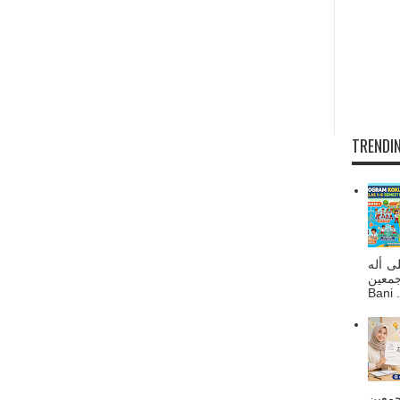
TRENDIN
ى أله
صحبه أجمعين
Bani . 
جمعين