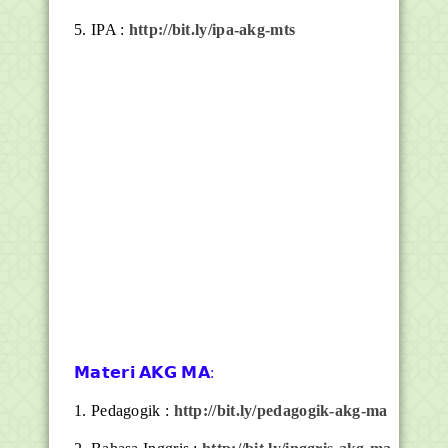
5. IPA :
http://bit.ly/ipa-akg-mts
𝗠𝗮𝘁𝗲𝗿𝗶 𝗔𝗞𝗚 𝗠𝗔:
1. Pedagogik :
http://bit.ly/pedagogik-akg-ma