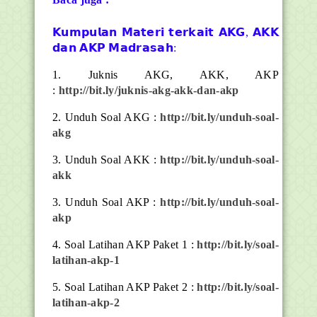
𝗞𝘂𝗺𝗽𝘂𝗹𝗮𝗻 𝗠𝗮𝘁𝗲𝗿𝗶 𝘁𝗲𝗿𝗸𝗮𝗶𝘁 𝗔𝗞𝗚, 𝗔𝗞𝗞
𝗱𝗮𝗻 𝗔𝗞𝗣 𝗠𝗮𝗱𝗿𝗮𝘀𝗮𝗵:
1. Juknis AKG, AKK, AKP
:
http://bit.ly/juknis-akg-akk-dan-akp
2. Unduh Soal AKG :
http://bit.ly/unduh-soal-
akg
3. Unduh Soal AKK :
http://bit.ly/unduh-soal-
akk
3. Unduh Soal AKP :
http://bit.ly/unduh-soal-
akp
4. Soal Latihan AKP Paket 1 :
http://bit.ly/soal-
latihan-akp-1
5. Soal Latihan AKP Paket 2 :
http://bit.ly/soal-
latihan-akp-2