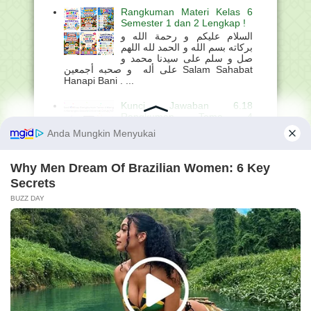
Rangkuman Materi Kelas 6
Semester 1 dan 2 Lengkap !
السلام عليكم و رحمة الله و
بركاته بسم الله و الحمد لله اللهم
صل و سلم على سيدنا محمد و
على أله و صحبه أجمعين Salam Sahabat
Hanapi Bani . ...
Kunci Jawaban 6.18
Rangkuman Tema 4
Mengelola Asesmen dan
Strategi Pengajaran dalam
Kerangka Desain Universal
untuk Pembelajaran (DUP)
السلام عليكم و رحمة الله و بركاته بسم الله و
الحمد لله اللهم صل و سلم على سيدنا محمد و
على أله و صحبه أجمعين Salam Sahabat
Hanapi Bani ....
Struktur Kurikulum Madrasah
Ibtidaiyah (MI) Berdasarkan
KMA Nomor 1503 Tahun
2025
السلام عليكم و رحمة الله و
بركاته بسم الله و الحمد لله اللهم صل و سلم
على سيدنا محمد و على أله و صحبه أجمعين