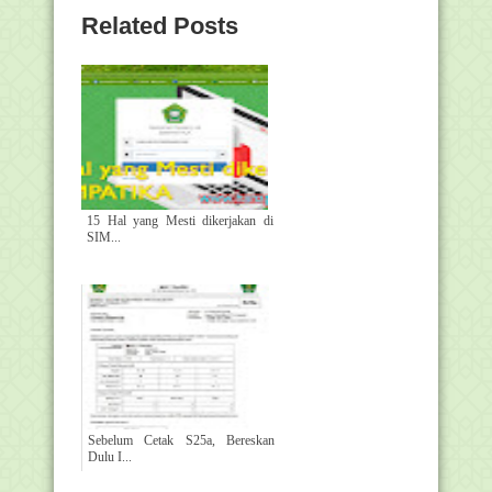
Related Posts
15 Hal yang Mesti dikerjakan di
SIM...
Sebelum Cetak S25a, Bereskan
Dulu I...