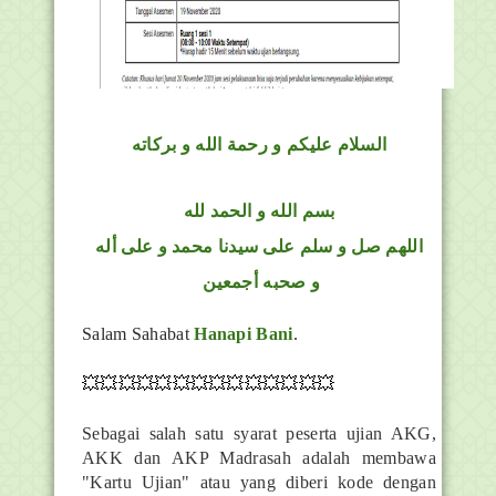
السلام عليكم و رحمة الله و بركاته
بسم الله و الحمد لله
اللهم صل و سلم على سيدنا محمد و على أله
و صحبه أجمعين
Salam Sahabat
Hanapi Bani
.
💥💥💥💥💥💥💥💥💥💥💥💥💥💥
Sebagai salah satu syarat peserta ujian AKG,
AKK dan AKP Madrasah adalah membawa
"Kartu Ujian" atau yang diberi kode dengan