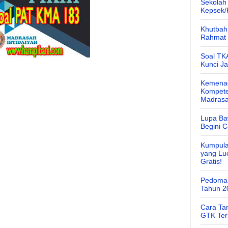
Sekolah
Kepsek
Khutbah 
Rahmat 
Soal TK
Kunci J
Kemenag
Kompete
Madras
Lupa Ba
Begini 
Kumpula
yang Lu
Gratis!
Pedoman
Tahun 2
Cara Ta
GTK Ter