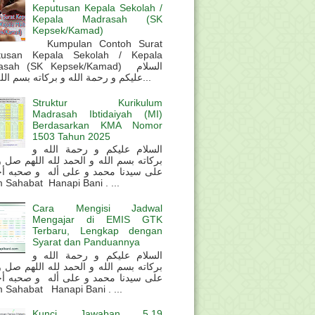
Keputusan Kepala Sekolah /
Kepala Madrasah (SK
Kepsek/Kamad)
Kumpulan Contoh Surat
tusan Kepala Sekolah / Kepala
sah (SK Kepsek/Kamad) السلام
عليكم و رحمة الله و بركاته بسم الله و ال...
Struktur Kurikulum
Madrasah Ibtidaiyah (MI)
Berdasarkan KMA Nomor
1503 Tahun 2025
السلام عليكم و رحمة الله و
بركاته بسم الله و الحمد لله اللهم صل 
على سيدنا محمد و على أله و صحبه أ
 Sahabat Hanapi Bani . ...
Cara Mengisi Jadwal
Mengajar di EMIS GTK
Terbaru, Lengkap dengan
Syarat dan Panduannya
السلام عليكم و رحمة الله و
بركاته بسم الله و الحمد لله اللهم صل 
على سيدنا محمد و على أله و صحبه أ
 Sahabat Hanapi Bani . ...
Kunci Jawaban 5.19