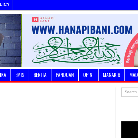
LICY
IKA
EMIS
BERITA
PANDUAN
OPINI
MANAKIB
MAD