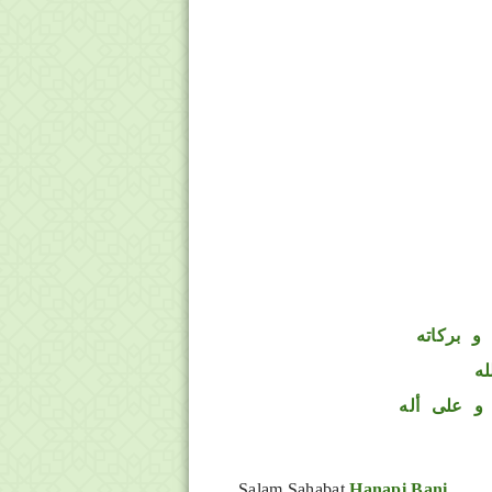
و بركاته
له
و على أله
Salam Sahabat
Hanapi Bani
.