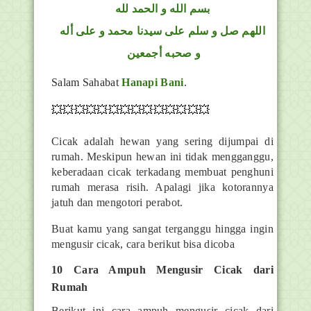
بسم الله و الحمد لله
اللهم صل و سلم على سيدنا محمد و على أله
و صحبه أجمعين
Salam Sahabat
Hanapi Bani
.
💥💥💥💥💥💥💥💥💥💥💥💥💥💥
Cicak adalah hewan yang sering dijumpai di
rumah. Meskipun hewan ini tidak mengganggu,
keberadaan cicak terkadang membuat penghuni
rumah merasa risih. Apalagi jika kotorannya
jatuh dan mengotori perabot.
Buat kamu yang sangat terganggu hingga ingin
mengusir cicak, cara berikut bisa dicoba
10 Cara Ampuh Mengusir Cicak dari
Rumah
Berikut ini cara ampuh mengusir cicak dari