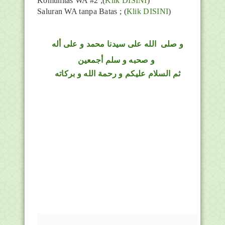
Komunitas WA #2 ;(
Klik DISINI
)
Saluran WA tanpa Batas ;
(
Klik DISINI
)
و
صلى
الله
على سيدنا محمد و على أله
و صحبه و سلم أجمعين
ثم السلام عليكم و رحمة الله و بركاته