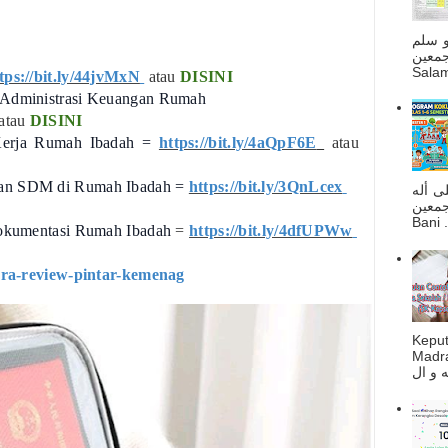
و سلم
جمعين
Salam
tps://bit.ly/44jvMxN
atau
DISINI
 Administrasi Keuangan Rumah
atau
DISINI
 Kerja Rumah Ibadah =
https://bit.ly/4aQpF6E
atau
dan SDM di Rumah Ibadah =
https://bit.ly/3QnLcex
ى أله
صحبه أجمعين
Bani . 
 Dokumentasi Rumah Ibadah
=
https://bit.ly/4dfUPWw
/rara-review-pintar-kemenag
Kepu
Madra