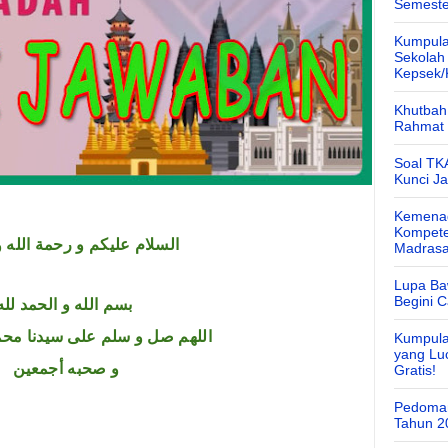
Semeste
Kumpula
Sekolah
Kepsek
Khutbah 
Rahmat 
Soal TK
Kunci J
Kemenag
Kompete
السلام عليكم و رحمة الله و
Madras
Lupa Ba
Begini 
بسم الله و الحمد لله
اللهم صل و سلم على سيدنا محم
Kumpula
yang Lu
و صحبه أجمعين
Gratis!
Pedoman
Tahun 2