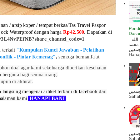
an / arsip koper / tempat berkas/Tas Travel Paspor
Pendi
Lock Waterproof dengan harga
Rp42.500
. Dapatkan di
Dasar
.ee/3L4NvPEfNB?share_channel_code=1
السلام عليكم و رحمة الله و بركاته بسم الله
 محمد
ه أجمعين
terkait
"Kumpulan Kunci Jawaban - Pelatihan
Hanapi
Konflik - Pintar Kemenag"
,
semoga bermanfa'at.
hon doa' agar kami sekeluarga diberikan kesehatan
ta berguna bagi semua orang.
upun di akhirat.
angsung mengenai artikel terbaru di facebook dari
جمعين
Sahab
 halaman kami
HANAPI BANI
جمعين
Sahab