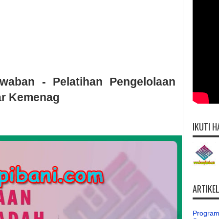
aban - Pelatihan Pengelolaan
tar Kemenag
IKUTI H
ARTIKE
Program