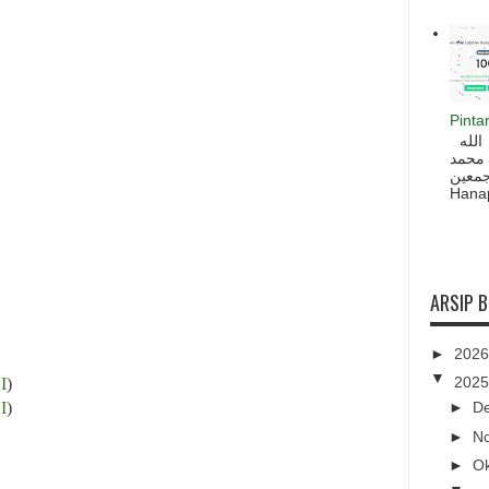
Pinta
السلام عليكم و رحمة الله و بركاته بسم الله
 محمد
ه أجمعين
Hanapi
ARSIP 
►
202
▼
202
I
)
I
)
►
D
►
N
►
O