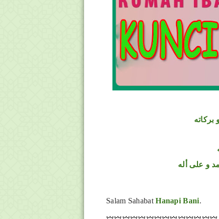
 بركاته
د و على أله
Salam Sahabat
Hanapi Bani
.