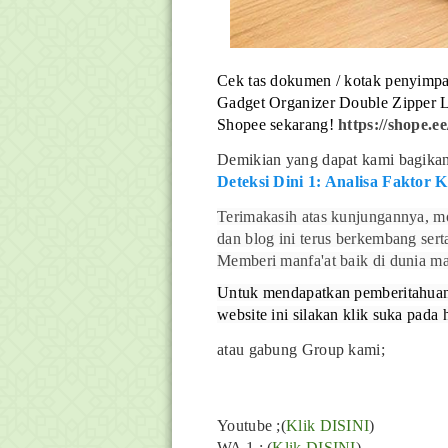
Cek tas dokumen / kotak penyimpan
Gadget Organizer Double Zipper 
Shopee sekarang!
https://shope
Demikian yang dapat kami bagikan 
Deteksi Dini 1: Analisa Faktor 
Terimakasih atas kunjungannya, mo
dan blog ini terus berkembang ser
Memberi manfa'at baik di dunia ma
Untuk mendapatkan pemberitahuan l
website ini silakan klik suka pada
atau gabung Group kami;
Youtube
;(
Klik DISINI
)
WA 1 ; (
Klik DISINI
)