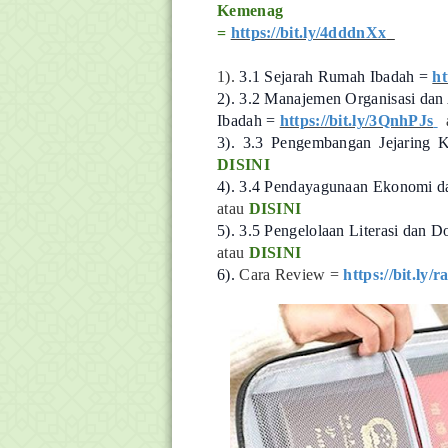
Kemenag
=
https://bit.ly/4dddnXx
1).
3.1 Sejarah Rumah Ibadah =
ht
2).
3.2 Manajemen Organisasi dan
Ibadah =
https://bit.ly/3QnhPJs
3).
3.3 Pengembangan Jejaring
DISINI
4).
3.4 Pendayagunaan Ekonomi 
atau
DISINI
5).
3.5 Pengelolaan Literasi dan
atau
DISINI
6).
Cara Review =
https://bit.ly