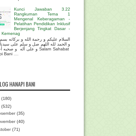
Kunci Jawaban 3.22
Rangkuman Tema 1
Mengenal Keberagaman -
Pelatihan Pendidikan Inklusif
Berjenjang Tingkat Dasar -
r Kemenag
و الحمد لله اللهم صل و سلم على سيدنا
و على أله و صحب Salam Sahabat
 Bani ....
BLOG HANAPI BANI
6
(180)
5
(532)
esember
(35)
ovember
(40)
ktober
(71)