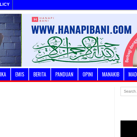
LICY
IKA
EMIS
BERITA
PANDUAN
OPINI
MANAKIB
MAD