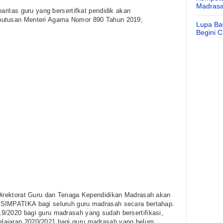
Madras
earitas guru yang bersertifkat pendidik akan
putusan Menteri Agama Nomor 890 Tahun 2019;
Lupa Ba
Begini 
 Direktorat Guru dan Tenaga Kependidikan Madrasah akan
 SIMPATIKA bagi seluruh guru madrasah secara bertahap.
9/2020 bagi guru madrasah yang sudah bersertifikasi,
lajaran 2020/2021 bagi guru madrasah yang belum