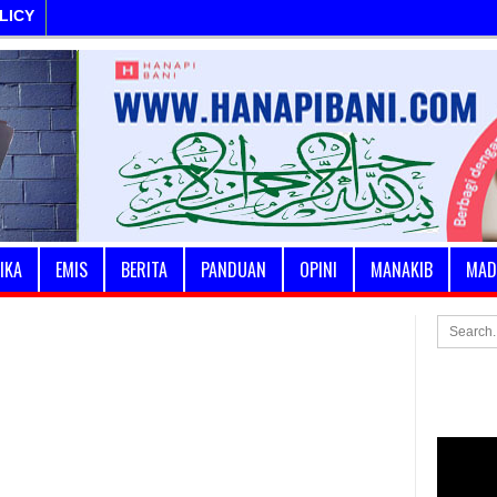
LICY
IKA
EMIS
BERITA
PANDUAN
OPINI
MANAKIB
MAD