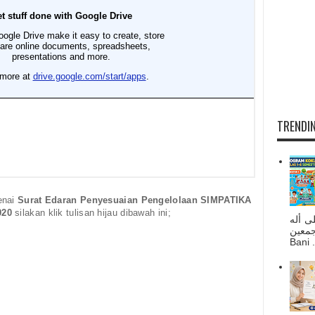
TRENDIN
enai
Surat Edaran Penyesuaian Pengelolaan SIMPATIKA
020
silakan klik tulisan hijau dibawah ini;
ى أله
صحبه أجمعين
Bani . 