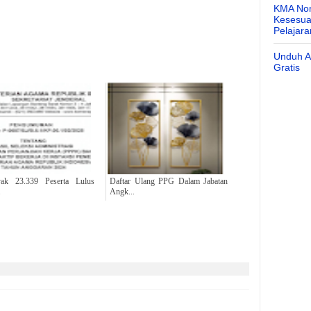
KMA Nom
Kesesuai
Pelajar
Unduh Ap
Gratis
yak 23.339 Peserta Lulus
Daftar Ulang PPG Dalam Jabatan
.
Angk...