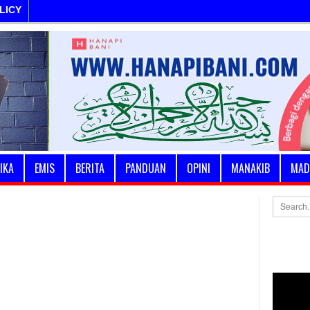
LICY
IKA
EMIS
BERITA
PANDUAN
OPINI
MANAKIB
MAD