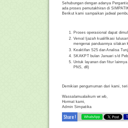
Sehubungan dengan adanya Pergantia
ada proses pemutakhiran di SIMPATI
Berikut kami sampaikan jadwal pemb
Proses operasional dapat dimul
Verval Ijazah kualifikasi lulus
mengenai panduannya silakan 
Keaktifan S25 dan Analisa Tunj
SKAKPT bulan Januari s/d Pebru
Untuk layanan dan fitur lain
PNS, dll)
Demikian pengumuman dari kami, teri
Wassalamualaikum wr.wb,
Hormat kami,
Admin Simpatika
Share !
WhatsApp
T