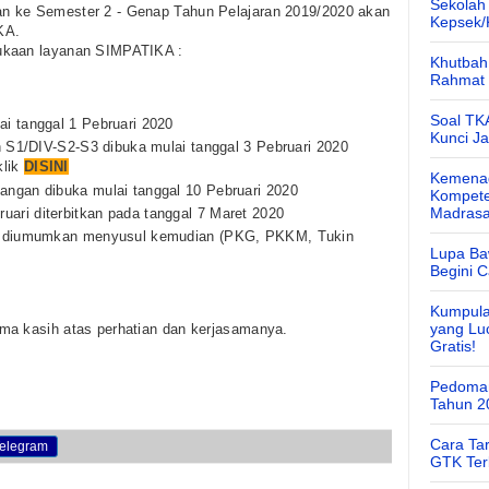
Sekolah
n ke Semester 2 - Genap Tahun Pelajaran 2019/2020 akan
Kepsek
KA.
ukaan layanan SIMPATIKA :
Khutbah 
Rahmat 
Soal TK
ai tanggal 1 Pebruari 2020
Kunci J
an S1/DIV-S2-S3 dibuka mulai tanggal 3 Pebruari 2020
klik
DISINI
Kemenag
angan dibuka mulai tanggal 10 Pebruari 2020
Kompete
Madras
ari diterbitkan pada tanggal 7 Maret 2020
nya diumumkan menyusul kemudian (PKG, PKKM, Tukin
Lupa Ba
Begini 
Kumpula
yang Lu
ma kasih atas perhatian dan kerjasamanya.
Gratis!
Pedoman
Tahun 2
Cara Ta
elegram
GTK Ter