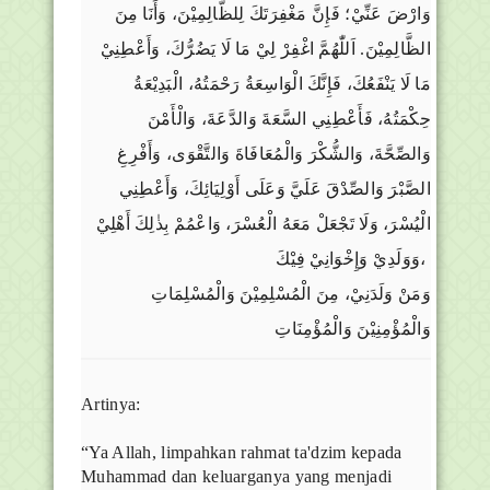
وَارْضَ عَنِّيْ؛ فَإِنَّ مَغْفِرَتَكَ لِلظَّالِمِيْنَ، وَأَنَا مِنَ
الظَّالِمِيْنَ. اَللّٰهُمَّ اغْفِرْ لِيْ مَا لَا يَضُرُّكَ، وَأَعْطِنِيْ
مَا لَا يَنْفَعُكَ، فَإِنَّكَ الْوَاسِعَةُ رَحْمَتُهُ، الْبَدِيْعَةُ
حِكْمَتُهُ، فَأَعْطِنِي السَّعَةَ وَالدَّعَةَ، وَالْأَمْنَ
وَالصِّحَّةَ، وَالشُّكْرَ وَالْمُعَافَاةَ وَالتَّقْوَى، وَأَفْرِغِ
الصَّبْرَ وَالصِّدْقَ عَلَيَّ وَعَلَى أَوْلِيَائِكَ، وَأَعْطِنِي
الْيُسْرَ، وَلَا تَجْعَلْ مَعَهُ الْعُسْرَ، وَاعْمُمْ بِذٰلِكَ أَهْلِيْ
وَوَلَدِيْ وَإِخْوَانِيْ فِيْكَ،
وَمَنْ وَلَدَنِيْ، مِنَ الْمُسْلِمِيْنَ وَالْمُسْلِمَاتِ
وَالْمُؤْمِنِيْنَ وَالْمُؤْمِنَاتِ
Artinya:
“Ya Allah, limpahkan rahmat ta'dzim kepada
Muhammad dan keluarganya yang menjadi