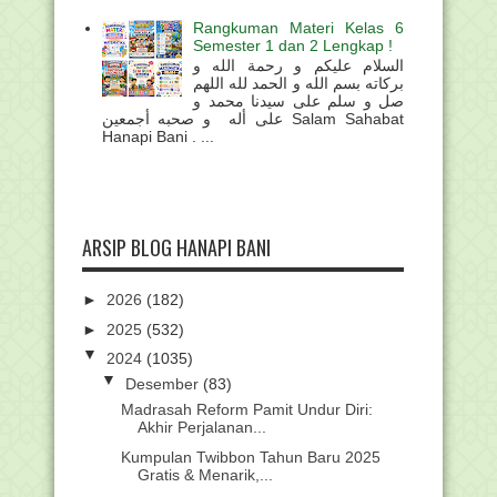
Rangkuman Materi Kelas 6
Semester 1 dan 2 Lengkap !
السلام عليكم و رحمة الله و
بركاته بسم الله و الحمد لله اللهم
صل و سلم على سيدنا محمد و
على أله و صحبه أجمعين Salam Sahabat
Hanapi Bani . ...
ARSIP BLOG HANAPI BANI
►
2026
(182)
►
2025
(532)
▼
2024
(1035)
▼
Desember
(83)
Madrasah Reform Pamit Undur Diri:
Akhir Perjalanan...
Kumpulan Twibbon Tahun Baru 2025
Gratis & Menarik,...