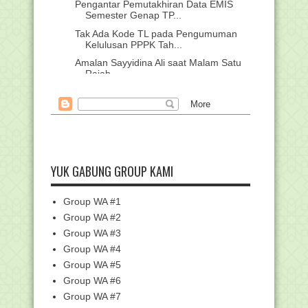
Pengantar Pemutakhiran Data EMIS
Semester Genap TP...
Tak Ada Kode TL pada Pengumuman
Kelulusan PPPK Tah...
Amalan Sayyidina Ali saat Malam Satu
Rajab
Penyesuaian Jadwal Seleksi
Pengadaan Pegawai Pemer...
Delapan Pesan Menteri Agama untuk
Program Kemenag ...
Perpanjangan Jadwal Pendaftaran
Seleksi PPPK Tahap...
YUK GABUNG GROUP KAMI
Demi Ikut Tes CPNS Kemenag,
Pengantin Ini Terpaksa...
Group WA #1
Perjuangan Calon PPPK di Maros, Ikuti
Group WA #2
Tes SKTT dal...
Group WA #3
Penyelenggaraan dan Panduan Logo
Group WA #4
HAB ke-79 Kemente...
Group WA #5
Update Rekap Data Nilai Rapor Siswa
Tingkat Akhir ...
Group WA #6
Group WA #7
ChatGPT Kini Hadir di WhatsApp,
Menyusul Meta AI