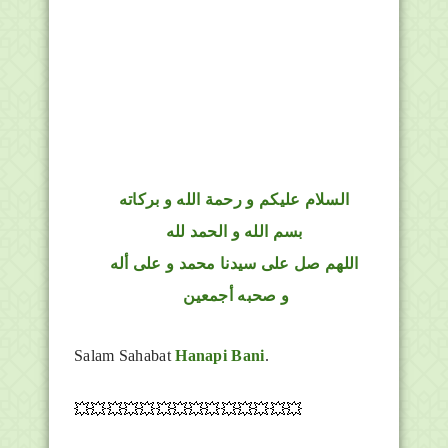
السلام عليكم و رحمة الله و بركاته
بسم الله و الحمد لله
اللهم صل على سيدنا محمد و على أله
و صحبه أجمعين
Salam Sahabat
Hanapi Bani
.
💥💥💥💥💥💥💥💥💥💥💥💥💥💥