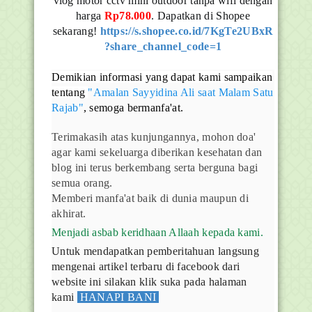
vlog motor cctv mini outdoor tanpa wifi dengan
harga
Rp78.000
. Dapatkan di Shopee
sekarang!
https://s.shopee.co.id/7KgTe2UBxR
?share_channel_code=1
Demikian informasi yang dapat kami sampaikan
tentang
"Amalan Sayyidina Ali saat Malam Satu
Rajab"
, semoga bermanfa'at.
Terimakasih atas kunjungannya, mohon doa'
agar kami sekeluarga diberikan kesehatan dan
blog ini terus berkembang serta berguna bagi
semua orang.
Memberi manfa'at baik di dunia maupun di
akhirat.
Menjadi asbab keridhaan Allaah kepada kami.
Untuk mendapatkan pemberitahuan langsung
mengenai artikel terbaru di facebook dari
website ini silakan klik suka pada halaman
kami
HANAPI BANI