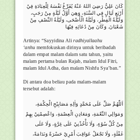
كَانَ عَلِيٌّ رَضِيَ اللهُ عَنْهُ يُفَرِّغُ نَفْسَهُ لِلْعِبَادَةِ فِيْ
أَرْبَعِ لَيَالٍ فِي السَّنَةِ، وَهِيَ أَوَّلُ لَيْلَةٍ مِنْ رَجَبٍ،
وَلَيْلَةُ الْفِطْرِ، وَلَيْلَةُ الْأَضْحَى، وَلَيْلَةُ النِّصْفِ مِنْ
شَعْبَانَ. وَكَانَ مِنْ دُعَائِهِ فِيْهَا
Artinya: “Sayyidina Ali
radhiyallaahu
‘anhu
memfokuskan dirinya untuk beribadah
dalam empat malam dalam satu tahun, yaitu
malam pertama bulan Rajab, malam Idul Fitri,
malam Idul Adha, dan malam Nishfu Sya’ban.”
Di antara doa beliau pada malam-malam
tersebut adalah:
اَللّٰهُمَّ صَلِّ عَلَى مُحَمَّدٍ وَاٰلِهِ مَصَابِيْحِ الْحِكْمَةِ،
وَمَوَالِي النِّعْمَةِ، وَمَعَادِنِ الْعِصْمَةِ، وَاعْصِمْنِيْ بِهِمْ
مِنْ كُلِّ سُوْءٍ، وَلَا تَأْخُذْنِيْ عَلَى غِرَّةٍ، وَلَا عَلَى
غَفْلَةٍ، وَلَا تَجْعَلْ عَوَاقِبَ أَمْرِيْ حَسْرَةً وَنَدَامَةً،