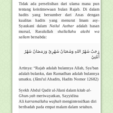
Tidak ada perselisihan dari ulama mana pun
tentang keistimewaan bulan Rajab. Di dalam
hadits yang bersumber dari Anas dengan
kualitas hadits yang menurut Imam asy-
Syaukani dalam
Nailul Authar
adalah hasan
mursal, Rasulullah
shallallahu alaihi wa
sallam
bersabda:
رَجَبٌ شَهْرُ اللهِ وَشَعَبَانُ شَهْرِيْ وَرَمَضَانُ شَهْرُ
أُمَّتِيْ
Artinya: “Rajab adalah bulannya Allah, Sya'ban
adalah bulanku, dan Ramadhan adalah bulannya
umatku. (Jâmi'ul Ahadits, Hadits Nomor 12682)
Syekh Abdul Qadir al-Jilani dalam kitab
al-
Ghun-yah
meriwayatkan, Sayyidina
Ali
karramallahu wajhah
mengintensifkan diri
beribadah pada empat malam dalam setahun.