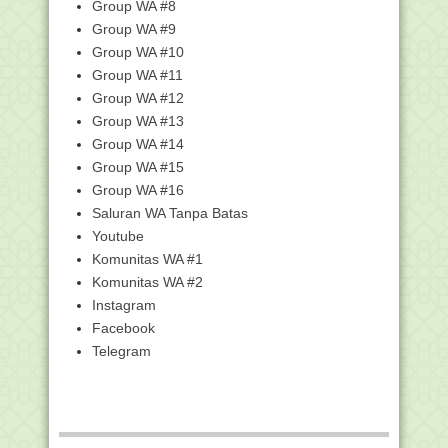
Group WA #8
Unduh SK Penetapan Hasil Akreditasi
Group WA #9
Sekolah, Madra...
Group WA #10
Cara Ngobrol Asyik Biar Semua Kompak
Group WA #11
di Dunia Pend...
Group WA #12
Khutbah Jumat: Mari Tutup Akhir Tahun
Group WA #13
dengan Berto...
Group WA #14
14.720 Responden Ikuti Uji Publik
Group WA #15
Panduan Implemen...
Group WA #16
Dalil Tahlilan 3, 7, 25, 40, 100 Hari serta
Haul (...
Saluran WA Tanpa Batas
Youtube
10 Tempat Wisata di Amuntai Pas buat
Liburan
Komunitas WA #1
Cara Deteksi Kecerdasan Anak Lewat
Komunitas WA #2
Rapor, Namun Bu...
Instagram
KALENDER PENDIDIKAN MADRASAH
Facebook
TAHUN AJARAN 2024/2025
Telegram
Kumpulan Twibbon Hari Ibu 2024, Ikut
Pasang Foto B...
Khutbah Jumat: Semangat Jalankan
Kewajiban, Jauhi ...