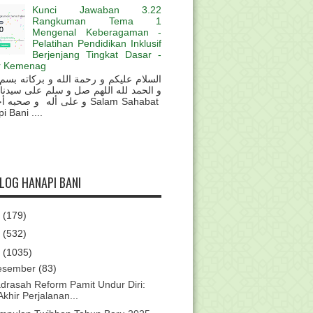
Kunci Jawaban 3.22
Rangkuman Tema 1
Mengenal Keberagaman -
Pelatihan Pendidikan Inklusif
Berjenjang Tingkat Dasar -
r Kemenag
و الحمد لله اللهم صل و سلم على سيدنا
و على أله و صحب Salam Sahabat
 Bani ....
BLOG HANAPI BANI
6
(179)
5
(532)
4
(1035)
esember
(83)
drasah Reform Pamit Undur Diri:
Akhir Perjalanan...