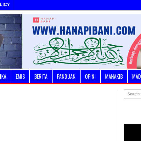
LICY
IKA
EMIS
BERITA
PANDUAN
OPINI
MANAKIB
MAD