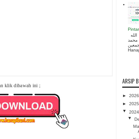
Pinta
السلام عليكم و رحمة الله و بركاته بسم الله
 محمد
ه أجمعين
Hanapi
ARSIP 
n klik dibawah ini ;
►
202
►
202
▼
202
▼
D
Ma