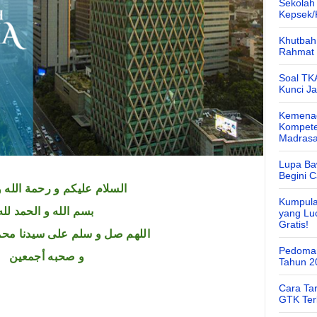
Sekolah
Kepsek
Khutbah 
Rahmat 
Soal TK
Kunci J
Kemenag
Kompete
Madras
Lupa Ba
Begini 
السلام عليكم و رحمة الله و
Kumpula
بسم الله و الحمد لله
yang Lu
Gratis!
اللهم صل و سلم على سيدنا محم
Pedoman
و صحبه أجمعين
Tahun 2
Cara Ta
GTK Ter