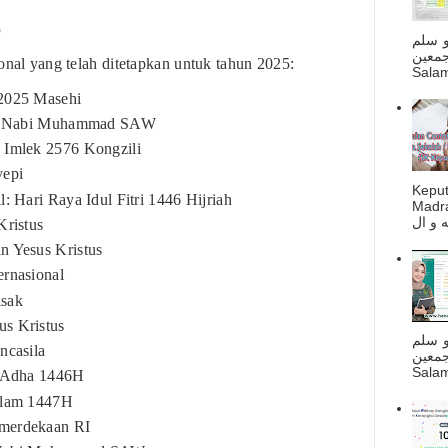
5
و سلم
جمعين
onal yang telah ditetapkan untuk tahun 2025:
Salam
 2025 Masehi
kraj Nabi Muhammad SAW
 Imlek 2576 Kongzili
yepi
Kepu
l: Hari Raya Idul Fitri 1446 Hijriah
Madra
Kristus
n Yesus Kristus
ernasional
isak
us Kristus
و سلم
ncasila
جمعين
Salam
l Adha 1446H
Islam 1447H
emerdekaan RI