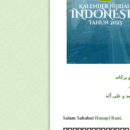
 بركاته
د و على أله
Salam Sahabat
Hanapi Bani
.