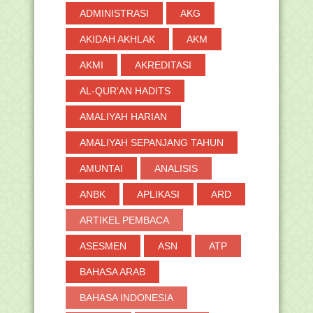
►
2018
(264)
ADMINISTRASI
AKG
►
2017
(371)
AKIDAH AKHLAK
AKM
►
2016
(2)
AKMI
AKREDITASI
AL-QUR'AN HADITS
AMALIYAH HARIAN
AMALIYAH SEPANJANG TAHUN
AMUNTAI
ANALISIS
ANBK
APLIKASI
ARD
ARTIKEL PEMBACA
ASESMEN
ASN
ATP
BAHASA ARAB
BAHASA INDONESIA