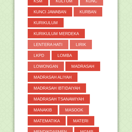
KSM
KULTUM
KUNC
KUNCI JAWABAN
KURBAN
KURIKULUM
KURIKULUM MERDEKA
LENTERA HATI
LIRIK
LKPD
LOMBA
LOWONGAN
MADRASAH
MADRASAH ALIYAH
MADRASAH IBTIDAIYAH
MADRASAH TSANAWIYAH
MANAKIB
MASOOK
MATEMATIKA
MATERI
MENDIKDASMEN
MGMP