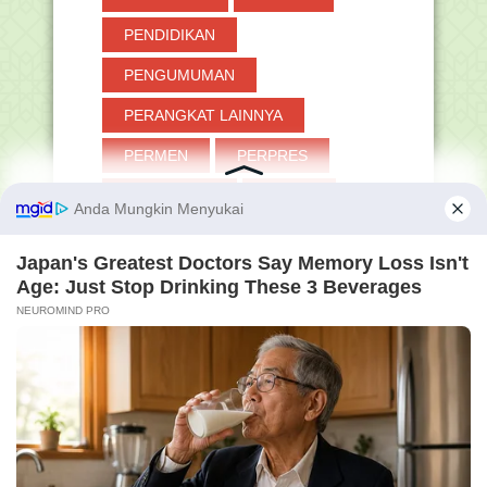
PENDIDIKAN
PENGUMUMAN
PERANGKAT LAINNYA
PERMEN
PERPRES
PESANTREN
PGMNI
PINTAR KEMENAG
PIP
PJOK
PKB
PKKM
PLPG
PNS
POKJAWAS
POLITIK
PPDB
PPG
PPPK
PRESTASI
PROMES
PROTA
PTS
PUASA