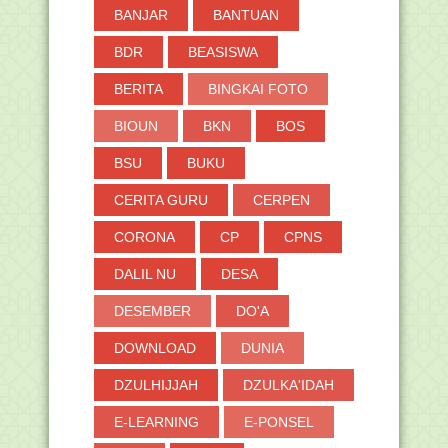
BANJAR
BANTUAN
BDR
BEASISWA
BERITA
BINGKAI FOTO
BIOUN
BKN
BOS
BSU
BUKU
CERITA GURU
CERPEN
CORONA
CP
CPNS
DALIL NU
DESA
DESEMBER
DO'A
DOWNLOAD
DUNIA
DZULHIJJAH
DZULKA'IDAH
E-LEARNING
E-PONSEL