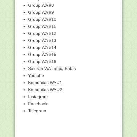
Mengenal 17 Istilah Terkait Corona
Group WA #8
Virus Covid-19:...
Group WA #9
Download Juknis KKG, MGMP, dan
Group WA #10
MGBK Madrasah tahun...
Group WA #11
Download Juknis Program Indonesia
Group WA #12
Pintar (PIP) Mad...
Group WA #13
DARI MASJID KITA BERANTAS VIRUS
CORONA
Group WA #14
Group WA #15
7 Aplikasi Belajar Online Gratis untuk
Siswa dan Guru
Group WA #16
JANGAN SHOLEH DIDEPAN ORANG
Saluran WA Tanpa Batas
TAPI BERMAKSIAT DI WAK...
Youtube
Informasi Penguatan Data Emis Guru
Komunitas WA #1
PAI di Sekolah ...
Komunitas WA #2
Kenapa Mesti Libur 14 Hari Untuk
Instagram
Cegah Corona?
Facebook
Kegiatan Haji Pernah Ditutup 40 Kali
Telegram
dalam Catatan...
Bagaimana Mengurus Jenazah Pasien
Corona, Ini Penj...
Dukung Sekolah Libur Akibat Covid-19,