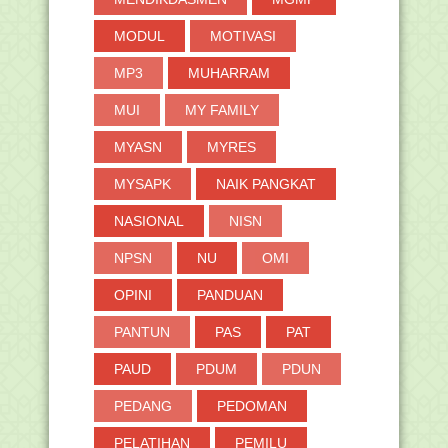
MODUL
MOTIVASI
MP3
MUHARRAM
MUI
MY FAMILY
MYASN
MYRES
MYSAPK
NAIK PANGKAT
NASIONAL
NISN
NPSN
NU
OMI
OPINI
PANDUAN
PANTUN
PAS
PAT
PAUD
PDUM
PDUN
PEDANG
PEDOMAN
PELATIHAN
PEMILU