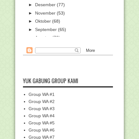
►
Desember
(77)
►
November
(53)
►
Oktober
(68)
►
September
(65)
►
Agustus
(70)
►
Juli
(96)
►
Juni
(3)
►
Mei
(6)
►
April
(47)
▼
Maret
(24)
YUK GABUNG GROUP KAMI
Kemenag: UN dan UAMBN Madrasah
Ditiadakan, Belajar...
Group WA #1
Empat Tahapan Pemilihan Ditunda
Group WA #2
ASN Kemenag Wajib Kerja di Rumah,
Group WA #3
Harus Siap Dipan...
Group WA #4
BSNP Usulkan Penghapusan UN 2020
Group WA #5
Ternyata "Tidak Keluar Rumah Saat
Group WA #6
Wabah Penyakit" ...
Group WA #7