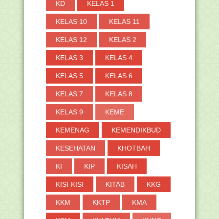
KD
KELAS 1
KELAS 10
KELAS 11
KELAS 12
KELAS 2
KELAS 3
KELAS 4
KELAS 5
KELAS 6
KELAS 7
KELAS 8
KELAS 9
KEME
KEMENAG
KEMENDIKBUD
KESEHATAN
KHOTBAH
KI
KIP
KISAH
KISI-KISI
KITAB
KKG
KKM
KKTP
KMA