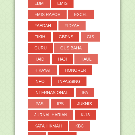
EDM
EMIS
EMIS RAPOR
EXCEL
FAEDAH
FIDYAH
FIKIH
GBPNS
GIS
GURU
GUS BAHA
HAID
HAJI
HAUL
HIKAYAT
HONORER
INFO
INPASSING
INTERNASIONAL
IPA
IPAS
IPS
JUKNIS
JURNAL HARIAN
K-13
KATA HIKMAH
KBC