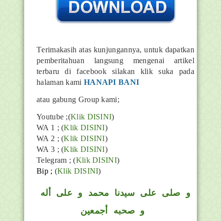
T
erimakasih atas kunjungannya, untuk dapatkan
pemberitahuan langsung mengenai artikel
terbaru di facebook silakan klik suka pada
halaman kami
HANAPI BANI
atau gabung Group kami;
Youtube ;(
Klik DISINI
)
WA 1 ; (
Klik DISINI
)
WA 2 ; (
Klik DISINI
)
WA 3 ; (
Klik DISINI
)
Telegram ;
(
Klik DISINI
)
Bip ;
(
Klik DISINI
)
و
صلى على سيدنا محمد و على أله
و صحبه أجمعين