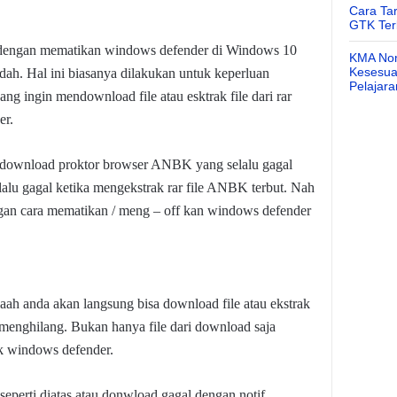
Cara Ta
GTK Ter
t dengan mematikan windows defender
di Windows 10
KMA Nom
Kesesuai
dah. Hal ini biasanya dilakukan untuk keperluan
Pelajar
ang ingin mendownload file atau esktrak file dari rar
er.
ndownload proktor browser ANBK yang selalu gagal
elalu gagal ketika mengekstrak rar file ANBK terbut. Nah
dengan cara mematikan / meng – off kan windows defender
aah anda akan langsung bisa download file atau ekstrak
g menghilang. Bukan hanya file dari download saja
lok windows defender.
eperti diatas atau donwload gagal dengan notif