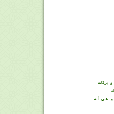
و بركاته
ه
و على أله