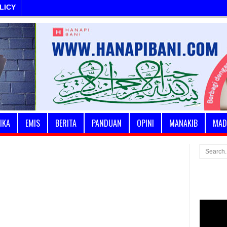
LICY
IKA
EMIS
BERITA
PANDUAN
OPINI
MANAKIB
MAD