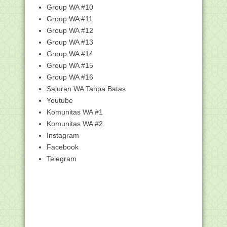
Jadwal Pelaksanaan ANBK Jenjang
Group WA #10
SMK/MAK Tahun 2021
Group WA #11
52% Guru RA dan Madrasah Sudah
Group WA #12
Divaksin
Group WA #13
Sediakan 6,9M Rupiah, Ini Syarat
Masjid/Musala Dap...
Group WA #14
Group WA #15
JANGAN GAMPANG MENUDUH
SYIRIK.....
Group WA #16
Insentif Guru Madrasah Bukan PNS
Saluran WA Tanpa Batas
Bakal Cair Septe...
Youtube
Cara Isi Riwayat Pendidikan di MySAPK
Komunitas WA #1
BKN
Komunitas WA #2
Pengumuman Pemenang Kompetisi
Instagram
Sains Madrasah Tingk...
Facebook
Unduh Buku LIBAS AKM Jenjang
Telegram
SMK/MAK
Panduan Cara Mematikan /Disable
Windows Defender
Surat Edaran Pendataan Nomor Baru
Calon Penerima K...
Cara Isi Riwayat Pangkat/Golongan di
MySAPK BKN