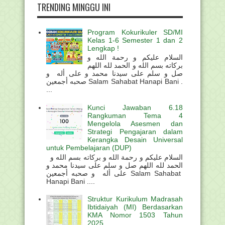
TRENDING MINGGU INI
Program Kokurikuler SD/MI
Kelas 1-6 Semester 1 dan 2
Lengkap !
السلام عليكم و رحمة الله و
بركاته بسم الله و الحمد لله اللهم
صل و سلم على سيدنا محمد و على أله و
صحبه أجمعين Salam Sahabat Hanapi Bani .
...
Kunci Jawaban 6.18
Rangkuman Tema 4
Mengelola Asesmen dan
Strategi Pengajaran dalam
Kerangka Desain Universal
untuk Pembelajaran (DUP)
السلام عليكم و رحمة الله و بركاته بسم الله و
الحمد لله اللهم صل و سلم على سيدنا محمد و
على أله و صحبه أجمعين Salam Sahabat
Hanapi Bani ....
Struktur Kurikulum Madrasah
Ibtidaiyah (MI) Berdasarkan
KMA Nomor 1503 Tahun
2025