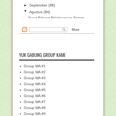
►
September
(86)
▼
Agustus
(84)
Surat Edaran Pelaksanaan Sistem
Pemerintah Berbasi...
Kemenag Gandeng BPKP, Review
8.605 Guru PAI Peneri...
RPP 1 Lembar Fikih Madrasah
Ibtidaiyah (MI) Terbar...
Menag: Selama PPKM, Tidak Ada
YUK GABUNG GROUP KAMI
Penutupan Rumah Ibadah
Aplikasi LPJ BOS Madrasah Terbaru
Group WA #1
2021 Format Excel
Group WA #2
Pengurusan Izin Operasional Madrasah
Kini Sepenuhn...
Group WA #3
Group WA #4
Jadwal Pelaksanaan ANBK Jenjang
SMA/MA Tahun 2021
Group WA #5
Jadwal Pelaksanaan ANBK Jenjang
Group WA #6
SMP/MTs Tahun 2021
Group WA #7
Jadwal Pelaksanaan ANBK Jenjang
Group WA #8
SD/MI Tahun 2021
Group WA #9