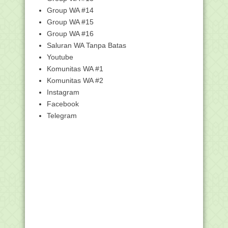
PPG Dalam Jabata...
Group WA #14
Penjelasan tentang Blangko Ijazah
Group WA #15
Madrasah
Group WA #16
Juknis Tunjangan Insentif GBPNS Pada
RA dan Madras...
Saluran WA Tanpa Batas
Youtube
Mekanisme Perbaikan Data Referensi
Siswa di Verval...
Komunitas WA #1
Verifikasi dan Validasi Data Siswa Calon
Komunitas WA #2
Penerima ...
Instagram
Edaran Pemutakhiran Data Emis
Facebook
Madrasah Semester Ga...
Telegram
Ratusan Guru Madrasah di Kabupaten
Tuban Terima Bi...
Edaran Mendagri, PNS dan PPPK Wajib
Gunakan Seraga...
Segera! Perbarui Akun Pengelola Data
(sdm.data.kem...
Kemenag Siapkan Silabus
Pembelajaran Kurikulum Mer...
Perpanjangan Pendaftaran Proposal
Kelompok Kerja C...