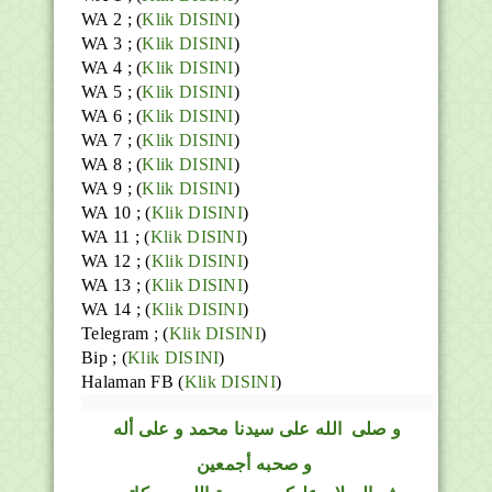
WA 2 ; (
Klik DISINI
)
WA 3 ; (
Klik DISINI
)
WA 4 ; (
Klik DISINI
)
WA 5 ; (
Klik DISINI
)
WA 6 ; (
Klik DISINI
)
WA 7 ; (
Klik DISINI
)
WA 8 ; (
Klik DISINI
)
WA 9 ; (
Klik DISINI
)
WA 10 ; (
Klik DISINI
)
WA 11 ; (
Klik DISINI
)
WA 12 ; (
Klik DISINI
)
WA 13 ; (
Klik DISINI
)
WA 14 ; (
Klik DISINI
)
Telegram ;
(
Klik DISINI
)
Bip ;
(
Klik DISINI
)
Halaman FB
(
Klik DISINI
)
و
صلى
الله
على سيدنا محمد و على أله
و صحبه أجمعين