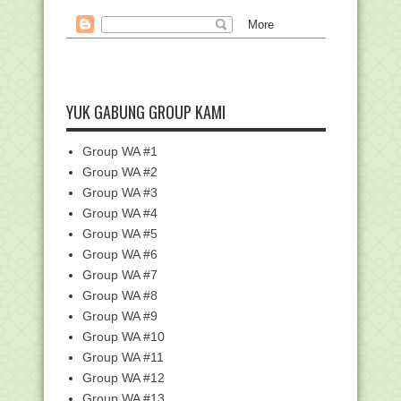
Beasiswa LPDP Tahap 2 Dibuka 4 Juli,
Ini Link dan ...
SK Penerima PIP (Program Indonesia
Pintar) Tahap I...
Pemerintah Tetapkan Iduladha 1443 H
Jatuh pada 10 ...
YUK GABUNG GROUP KAMI
Panduan Verifikasi Dan Validasi Nomor
Induk Kepend...
Group WA #1
PPG PAI Tahun 2022, Kemenag
Group WA #2
Kembali Kerjasama deng...
Group WA #3
Surat Edaran Direktur Jenderal
Group WA #4
Pendidikan Islam Te...
Group WA #5
SE Menag No 10/2022 Tentang
Panduan Penyelenggaraa...
Group WA #6
Group WA #7
Kemenag Verifikasi Data Tunjangan
Profesi Guru
Group WA #8
Tanya Jawab (FAQ) Program PIP
Group WA #9
Mandiri - Kemenag
Group WA #10
Persiapan Penyaluran Dana BOS Tahap
Group WA #11
II TA. 2022
Group WA #12
Pengumuman Hasil Seleksi Akademik
Group WA #13